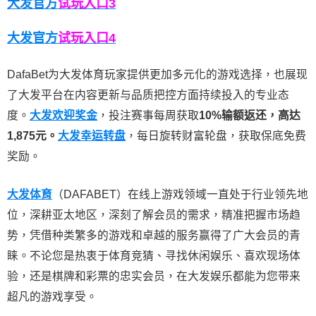
大发官
方
试玩入口3
大发官
方
试玩入口4
DafaBet
为大发体育玩家提供更加多元化的游戏选择，也展现
了大发平台在内容更新与品质把控方面持续投入的专业态
度。
大发欢迎奖金
，投注赛事每周获取
10%输额返还，高达
1,875元。
大发幸运转盘
，每日旋转财富轮盘，获取保底免费
奖励。
大发体育
（DAFABET）在线上游戏领域一直处于行业领先地
位，深耕亚太地区，深刻了解会员的需求，精准把握市场趋
势，凭借种类繁多的游戏和卓越的服务赢得了广大会员的青
睐。不论您是热衷于体育竞猜、寻找休闲娱乐、喜欢现场体
验，还是棋牌和彩票的忠实会员，在大发娱乐都能为您带来
超凡的游戏享受。