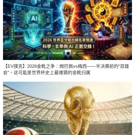
【EV撲克】2026金靴之争：姆巴佩vs梅西——半决赛前的“双雄
会”，这可能是世界杯史上最难猜的金靴归属