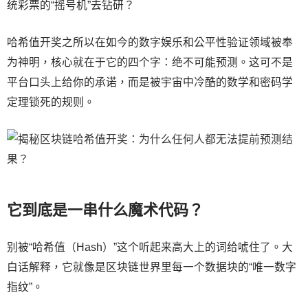
统彩票的“摇号机”去钻研？
哈希值开奖之所以在如今的数字娱乐和公平性验证领域被奉
为神明，核心就在于它的四个字：绝不可能预测。这可不是
平台口头上给你的承诺，而是被宇宙中冷酷的数学和密码学
定理锁死的规则。
它到底是一串什么魔术代码？
别被“哈希值（Hash）”这个听起来高大上的词给唬住了。大
白话解释，它就像是区块链世界里每一个数据块的“唯一数字
指纹”。