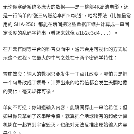
无论你塞给系统多庞大的数据——是一整部4K高清电影，还
是一行简单的“张三转账给李四10块钱”，哈希算法（比如最常
用的 SHA-256）都能在瞬间把这些数据压缩并计算成一串固
a1b2c3d4...
定长度的乱码字符串（看起来就像
）。
在开云官网等平台的科普页面中，通常会用可视化的方式展
示这个过程。它最大的牛气之处在于两个密码学特性：
雪崩效应：输入的数据只要发生一丁点儿改变，哪怕只是把
一个句号改成了逗号，计算出来的哈希值都会发生天翻地覆
的变化，毫无规律可循。
单向不可逆：你知道输入内容，能瞬间算出一串哈希值；但
如果你只拿到了这串哈希值，就算把全地球所有的超级计算
机绑在一起算到宇宙毁灭，也绝对无法反推出原始输入内容
是什么。