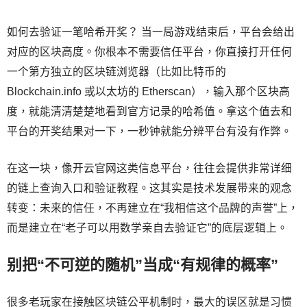
如何去验证一笔哈希开奖？ 当一局游戏结束后，平台会给出
对应的区块高度。你根本不需要信任平台，你直接打开任何
一个第方独立的区块链浏览器（比如比特币的
Blockchain.info 或以太坊的 Etherscan），输入那个区块高
度，就能清清楚楚地看到官方记录的哈希值。拿这个值去和
平台的开奖结果对一下，一秒钟就能分辨平台有没有作弊。
在这一块，像开云官网这类信息平台，往往会提供非常详细
的链上查询入口和验证教程。这其实是技术发展带来的观念
转变：未来的信任，不再建立在“我相信这个品牌的声誉”上，
而是建立在“老子可以用数学亲自去验证它”的底层逻辑上。
别把“不可逆的随机”当成“有规律的概率”
很多老玩家在接触区块链公平机制时，最大的误区就是习惯