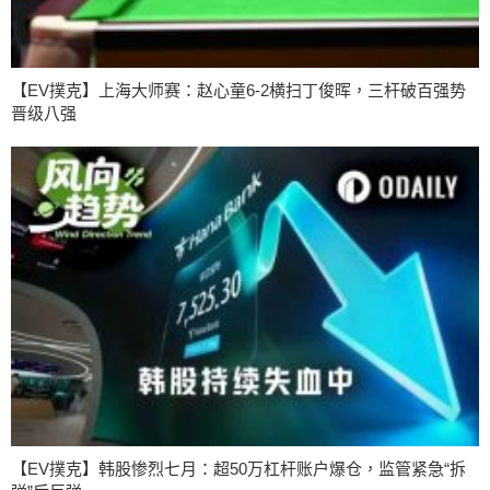
【EV撲克】上海大师赛：赵心童6-2横扫丁俊晖，三杆破百强势
晋级八强
【EV撲克】韩股惨烈七月：超50万杠杆账户爆仓，监管紧急“拆