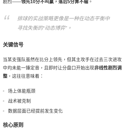
剧烈——
领先10分不叫赢，落后5分算不输
。
排球的实战策略更像是一种在动态平衡中
寻找失衡的“动态博弈”。
关键信号
当某支强队虽然在比分上领先，但其主攻手在过去三次进攻
中均未能一锤定音，且即时让分盘口开始出现
非线性剧烈调
整
，这往往意味着：
场上体能瓶颈
战术被克制
数据层面已经提前发生变化
核心原则