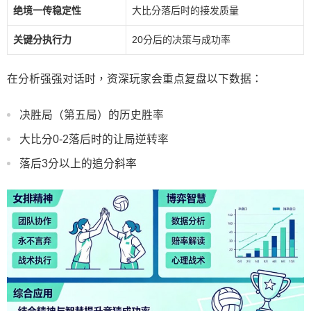
绝境一传稳定性
大比分落后时的接发质量
关键分执行力
20分后的决策与成功率
在分析强强对话时，资深玩家会重点复盘以下数据：
决胜局（第五局）的历史胜率
大比分0-2落后时的让局逆转率
落后3分以上的追分斜率