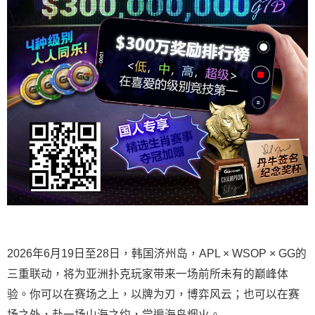
2026年6月19日至28日，韩国济州岛，APL × WSOP × GG的
三重联动，将为亚洲扑克玩家带来一场前所未有的巅峰体
验。
你可以在赛场之上，以牌为刃，博弈风云；也可以在赛
场之外，赴一场山海之约，尝遍海岛烟火。