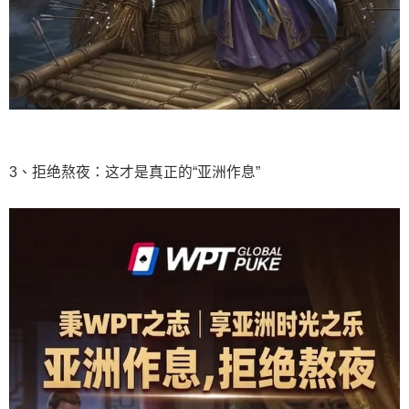
3、拒绝熬夜：这才是真正的“亚洲作息”