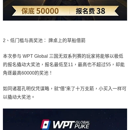
2、低门槛与高奖池： 牌桌上的草船借箭
本次参与 WPT Global 三国无双系列赛的玩家将能够以极低
的报名撬动大奖池，报名最低至11，最高也不超过55，却能
角逐最高60000的奖池！
如同诸葛孔明仅凭谋略，就“借”来了十万支箭，小买入一样可
以撬动大奖池。