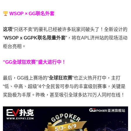
WSOP × GG联名外套
这项
“只送不卖”的豪礼已经被许多玩家问破头了！全新设计的
“
WSOP x GGPK
联名限量外套
”，将在APL济州站的现场活动
柜台亮相。
“GG全球狂欢赛”盛大进行中！
最后，GG线上赛场的“
全球狂欢赛
”也正火热开打中，主打
“低、中高、超级”4个全民皆可参与的丰富级别赛事，关键是
奖励极为丰厚。
昨晚，甚至吸引全球多达70万人同时在线！