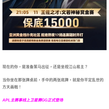
现在的你，是准备策马出征，还是坐视江山易主？
当你坐在那张牌桌前，手中的两张底牌，就是你平定乱世的
方天画戟！
APL主赛事线上卫星赛
GG正式登场