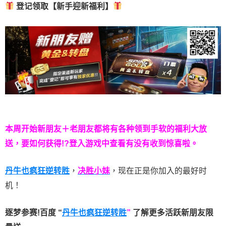
登记领取【新手迎新福利】
本周开始新朋友＋老朋友都将有各种领到手软的福利大放
送，要如何获得!?登入游戏中查看有没有收到惊喜啦。
丹牛也疯狂逆转胜
，
决胜小妹
，现在正是你加入的最好时
机！
逐梦参赛!百度 “
丹牛也疯狂逆转胜
”
了解更多
活跃新朋友限