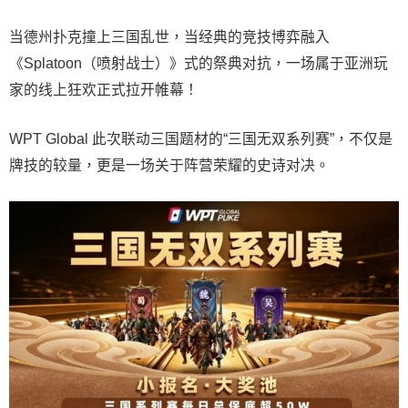
当德州扑克撞上三国乱世，当经典的竞技博弈融入
《Splatoon（喷射战士）》式的祭典对抗，一场属于亚洲玩
家的线上狂欢正式拉开帷幕！
WPT Global 此次联动三国题材的“三国无双系列赛”，不仅是
牌技的较量，更是一场关于阵营荣耀的史诗对决。