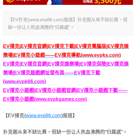
【EV扑克(www.evp86.com)报道】扑克圈从来不缺比赛，但
缺一份让人热血沸腾的“归属感”。
EV撲克|EV撲克官網|EV撲克下載|EV撲克電腦版|EV撲克娛
樂場|EV撲克小遊戲——EV撲克導航(www.evpks.com)
EV撲克|EV撲克官網|EV撲克娛樂場|EV撲克保險|EV撲克娛
樂場|EV撲克遊戲網址發布頁——EV撲克下載
(www.evpk66.com)
EV撲克小遊戲|EV撲克小遊戲官網|EV撲克小遊戲下載——
EV撲克小遊戲(www.evpkgames.com)
【EV撲克(
www.evp86.com
)报道】
扑克圈从来不缺比赛，但缺一份让人热血沸腾的“归属感”。