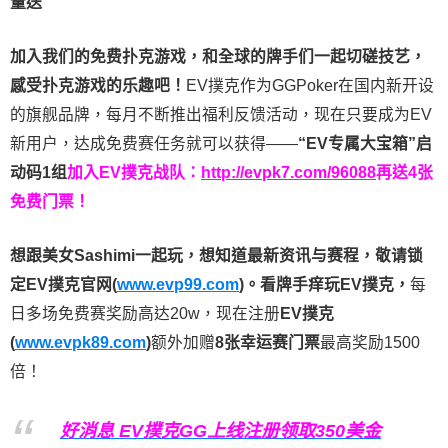
量送
加入我们的免费扑克游戏，和全球的牌手们一起切磋技艺，
感受扑克游戏的乐趣吧！
EV撲克作为GGPoker在国内新开设
的旗舰品牌，每月不断推出福利反馈活动，现在只要成为EV
新用户，达成免费赛任务就可以获得——
“EV专属大宝箱”启
动码1组
加入EV撲克战队：
http://evpk7.com/96088
再送4张
免费门票！
想跟美女Sashimi一起玩，
想知道最新资讯与赛程，
敬请锁
定EV撲克官网(
www.evp99.com
)。
看牌手痒玩EV撲克，
每
日多场免费赛奖励高达20w，现在注册
EV撲克
(
www.evpk89.com
)
额外加赠
8张幸运赛门票
最高奖励1500
倍！
好消息 EV撲克GG上线注册领取350美金