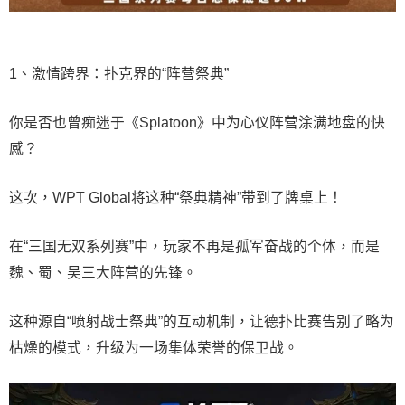
1、激情跨界：扑克界的“阵营祭典”
你是否也曾痴迷于《Splatoon》中为心仪阵营涂满地盘的快
感？
这次，WPT Global将这种“祭典精神”带到了牌桌上！
在“三国无双系列赛”中，玩家不再是孤军奋战的个体，而是
魏、蜀、吴三大阵营的先锋。
这种源自“喷射战士祭典”的互动机制，让德扑比赛告别了略为
枯燥的模式，升级为一场集体荣誉的保卫战。