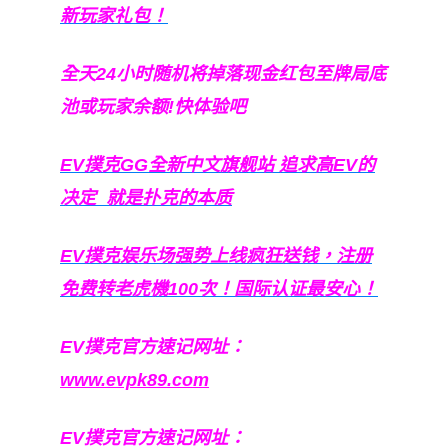
新玩家礼包！
全天24小时随机将掉落现金红包至牌局底
池或玩家余额!快体验吧
EV撲克GG
全新中文旗舰站
追求高EV
的
决定
就是扑克的本质
EV撲克娱乐场强势上线疯狂送钱，注册
免费转老虎機100次！国际认证最安心！
EV撲克官方速记网址：
www.evpk89.com
EV撲克官方速记网址：