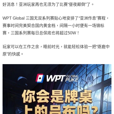
好消息！亚洲玩家再也无须为了比赛“昼夜颠倒”了。
WPT Global 三国无双系列赛贴心地安排了“亚洲作息”赛程，
赛事时间完美契合国内黄金档，间隔一小时便有一场锦标
赛，三国系列赛每日总保底也将超过50W！
玩家可以在工作之余，睡前时光，就能轻松体验一把“逐鹿中
原”的快感。