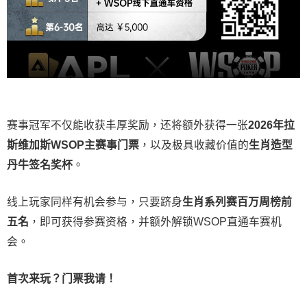
赛事冠军不仅能收获丰厚奖励，还将额外获得一张
2026
年拉
斯维加斯
WSOP
主赛事门票
，以及极具收藏价值的
生肖造型
丹牛签名奖杯
。
线上玩家同样有机会参与，只要跻身
生肖系列赛百万周榜前
五名
，即可获得参赛资格，并额外解锁WSOP直通车赛机
会。
首次来玩？门票我请！