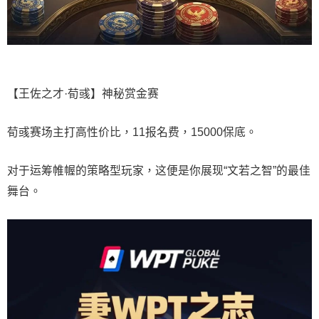
【王佐之才·荀彧】神秘赏金赛
荀彧赛场主打高性价比，11报名费，15000保底。
对于运筹帷幄的策略型玩家，这便是你展现“文若之智”的最佳
舞台。