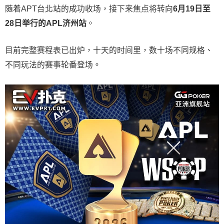
随着APT台北站的成功收场，接下来焦点将转向
6
月
19
日至
28
日举行的
APL
济州站
。
目前完整赛程表已出炉，十天的时间里，数十场不同规格、
不同玩法的赛事轮番登场。