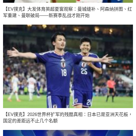
【EV撲克】大发体育英超夏窗观察：曼城缝补、阿森纳拼图、红
军重建、曼联破局——新赛季乱战才刚开始
【EV撲克】2026世界杯扩军的残酷真相：日本已是亚洲天花板，
国足的差距远不止几个名额