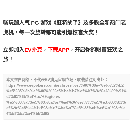
畅玩超人气 PG 游戏《麻将胡了》及多款全新热门老
虎机，每一次旋转都可能引爆惊喜大奖！
立即加入
EV扑克
，
下载APP
，开启你的财富狂欢之
旅！
本文来自网络，不代表EV撲克官網立场，转载请注明出处：
https://www.evpokers.com/archives/%e3%80%90ev%e6%92%b2
%e5%85%8b%e3%80%91%e5%be%b7%e5%b7%9e%e6%89%91%
e5%85%8b%ef%bc%9agto-vs-
%e5%89%a5%e5%89%8a%e7%ad%96%e7%95%a5%e3%80%82%
e5%9c%a8%e4%bd%8e%e7%ba%a7%e5%88%ab%e6%a1%8c%e
4%b8%ba%e4%bb%80/