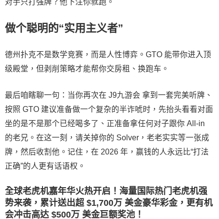
对手只打强牌？他下注你就跑。
做个聪明的“实用主义者”
德州扑克不是数学竞赛，而是人性博弈。GTO 能带你进入顶
级殿堂，但剥削策略才能帮你交房租、换跑车。
最后咱瞎聊一句：当你再次在 J9九游会 拿到一套完美听牌、
按照 GTO 建议准备做一个复杂的半诈唬时，先抬头看看对面
坐的是不是那个已经喝多了、正准备拿任何对子跟你 All-in
的老兄。在这一刻，请关掉你的 Solver，老老实实等一张成
牌，然后收割他。记住，在 2026 年，赢钱的人永远比“打法
正确”的人更有话语权。
全球老虎机嘉年华火热开启！海量国际热门老虎机强
势来袭，累计送出超 $1,700万 美金豪华彩金，更有机
会冲击高达 $500万 美金巨额奖池！