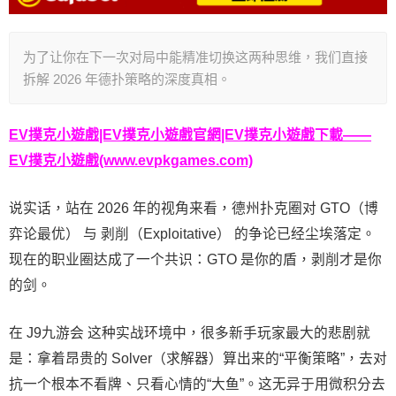
为了让你在下一次对局中能精准切换这两种思维，我们直接
拆解 2026 年德扑策略的深度真相。
EV撲克小遊戲|EV撲克小遊戲官網|EV撲克小遊戲下載——
EV撲克小遊戲(www.evpkgames.com)
说实话，站在 2026 年的视角来看，德州扑克圈对 GTO（博
弈论最优） 与 剥削（Exploitative） 的争论已经尘埃落定。
现在的职业圈达成了一个共识：GTO 是你的盾，剥削才是你
的剑。
在 J9九游会 这种实战环境中，很多新手玩家最大的悲剧就
是：拿着昂贵的 Solver（求解器）算出来的“平衡策略”，去对
抗一个根本不看牌、只看心情的“大鱼”。这无异于用微积分去