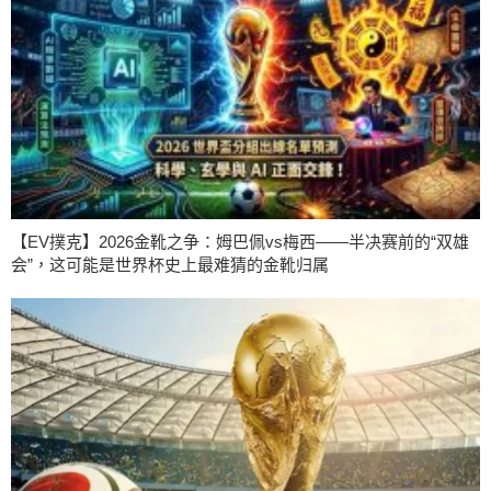
【EV撲克】2026金靴之争：姆巴佩vs梅西——半决赛前的“双雄
会”，这可能是世界杯史上最难猜的金靴归属