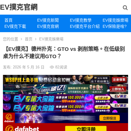
EV撲克官網
首頁
EV撲克新聞
EV撲克教學
EV撲克娛樂場
EV撲克下載
EV撲克官網
EV撲克平台介紹
EV保險是啥?
您的位置
首页
EV撲克娛樂場
【EV撲克】德州扑克：GTO vs 剥削策略。在低级别
桌为什么不建议用GTO？
发布: 2026 年 5 月 16 日
82
阅读