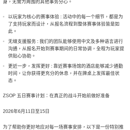
身，无需为周围的其他事务分心。
以玩家为核心的赛事体验 : 活动中的每一个细节，都是为
了支持玩家而设计，从报名流程到整体赛事体验皆是如
此。
无缝支援服务 : 我们的团队能够使用中文及多种语言进行
沟通，从报名开始到赛事期间的日常协调，全程为玩家提
供贴心协助。
更近一步，发挥更好 : 靠近赛事场馆的酒店能够减少通勤
时间，让你获得更充分的休息，并在牌桌上发挥最佳状
态。
ZSOP 五日赛事计划：在真正的战斗开始前做好准备
2026年6月11日至15日
为了帮助你更好地应对每一场赛事安排，以下是一份特别推