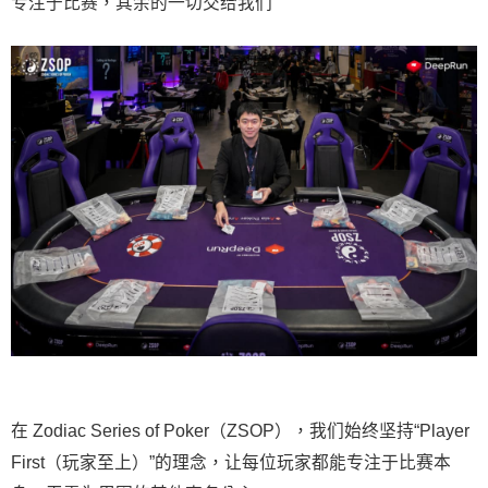
专注于比赛，其余的一切交给我们
在 Zodiac Series of Poker（ZSOP），我们始终坚持“Player
First（玩家至上）”的理念，让每位玩家都能专注于比赛本