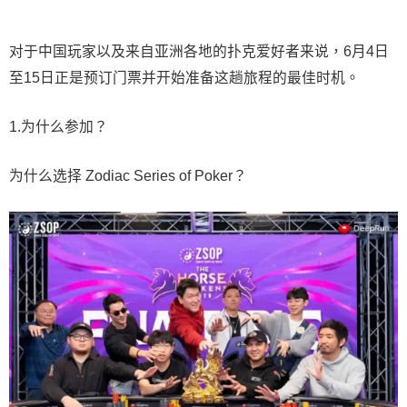
对于中国玩家以及来自亚洲各地的扑克爱好者来说，6月4日
至15日正是预订门票并开始准备这趟旅程的最佳时机。
1.为什么参加？
为什么选择 Zodiac Series of Poker？