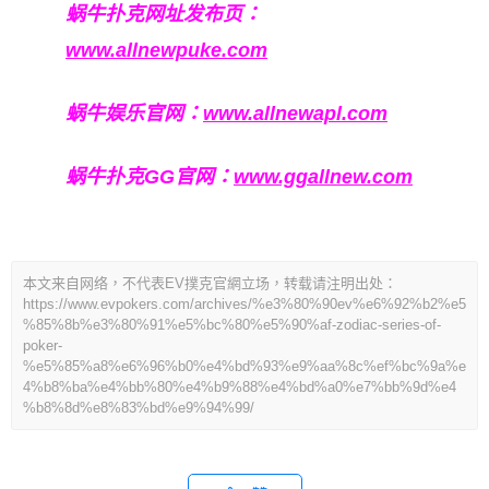
蜗牛扑克网址发布页：
www.allnewpuke.com
蜗牛娱乐官网：
www.allnewapl.com
蜗牛扑克GG官网：
www.ggallnew.com
本文来自网络，不代表EV撲克官網立场，转载请注明出处：
https://www.evpokers.com/archives/%e3%80%90ev%e6%92%b2%e5
%85%8b%e3%80%91%e5%bc%80%e5%90%af-zodiac-series-of-
poker-
%e5%85%a8%e6%96%b0%e4%bd%93%e9%aa%8c%ef%bc%9a%e
4%b8%ba%e4%bb%80%e4%b9%88%e4%bd%a0%e7%bb%9d%e4
%b8%8d%e8%83%bd%e9%94%99/