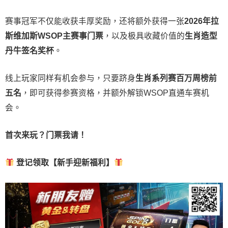
赛事冠军不仅能收获丰厚奖励，还将额外获得一张
2026
年拉
斯维加斯
WSOP
主赛事门票
，以及极具收藏价值的
生肖造型
丹牛签名奖杯
。
线上玩家同样有机会参与，只要跻身
生肖系列赛百万周榜前
五名
，即可获得参赛资格，并额外解锁WSOP直通车赛机
会。
首次来玩？门票我请！
登记领取【新手迎新福利】