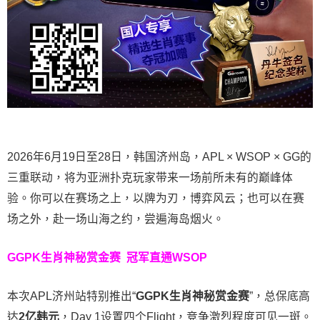
2026年6月19日至28日，韩国济州岛，APL × WSOP × GG的
三重联动，将为亚洲扑克玩家带来一场前所未有的巅峰体
验。
你可以在赛场之上，以牌为刃，博弈风云；也可以在赛
场之外，赴一场山海之约，尝遍海岛烟火。
GGPK生肖神秘赏金赛
冠军直通WSOP
本次APL济州站特别推出“
GGPK
生肖神秘赏金赛
”，总保底高
达
2
亿韩元
，Day 1设置四个Flight，竞争激烈程度可见一斑。