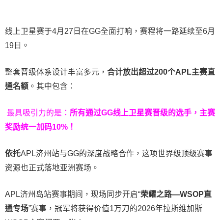
线上卫星赛于4月27日在GG全面打响，赛程将一路延续至6月
19日。
整套晋级体系设计丰富多元，
合计放出
超过200个
APL主赛直
通名额
。其中包含：
最具吸引力的是：
所有通过
GG
线上卫星赛晋级的选手，主赛
奖励统一加码
10%
！
依托
APL济州站与GG的深度战略合作，这项世界级顶级赛事
资源也正式落地亚洲赛场。
APL济州岛站赛事期间，现场同步开启“
荣耀之路
—WSOP
直
通专场
”赛事，冠军将获得价值1万刀的2026年拉斯维加斯