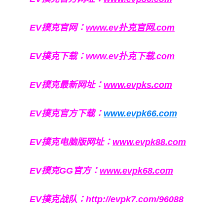
EV撲克官网：
www.ev扑克官网.com
EV撲克下载：
www.ev扑克下载.com
EV撲克最新网址：
www.evpks.com
EV撲克官方下载：
www.evpk66.com
EV撲克电脑版网址：
www.evpk88.com
EV撲克GG官方：
www.evpk68.com
EV撲克战队：
http://evpk7.com/96088