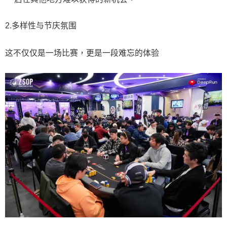
2.多样性与节庆氛围
这不仅仅是一场比赛，更是一段难忘的体验