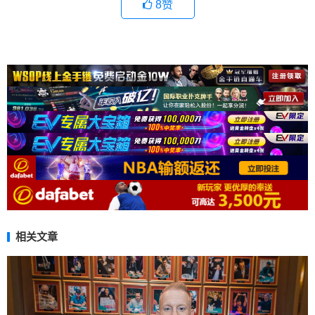
8
赞
相关文章