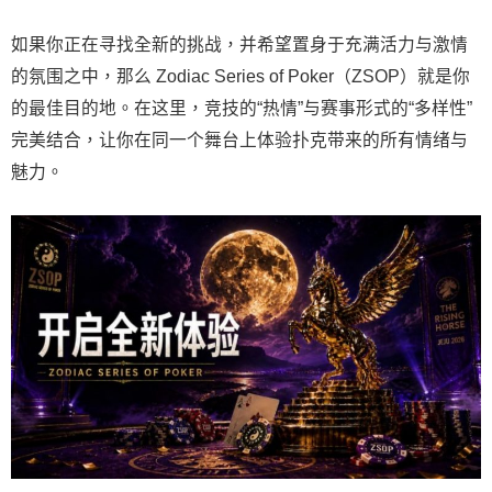
如果你正在寻找全新的挑战，并希望置身于充满活力与激情
的氛围之中，那么 Zodiac Series of Poker（ZSOP）就是你
的最佳目的地。在这里，竞技的“热情”与赛事形式的“多样性”
完美结合，让你在同一个舞台上体验扑克带来的所有情绪与
魅力。