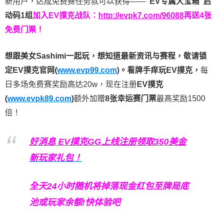
新用户，达成免费赛任务就可以获得——
“EV专属大宝箱”启
动码1组
加入EV撲克战队：
http://evpk7.com/96088
再送4张
免费门票！
想跟美女Sashimi一起玩，
想知道最新资讯与赛程，
敬请锁
定EV撲克官网(
www.evp99.com
)。
看牌手痒玩EV撲克，
每
日多场免费赛奖励高达20w，现在注册
EV撲克
(
www.evpk89.com
)
额外加赠
8张幸运赛门票
最高奖励1500
倍！
好消息 EV撲克GG上线注册领取350美金
新玩家礼包！
全天24小时随机将掉落现金红包至牌局底
池或玩家余额!快体验吧