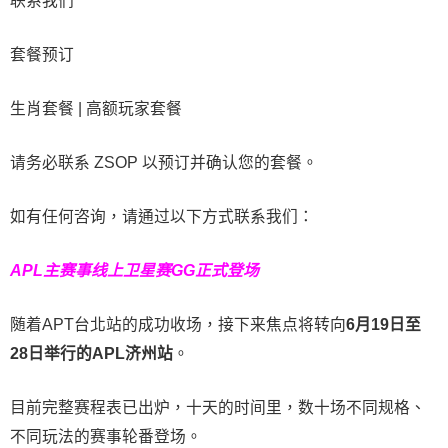
联系我们
套餐预订
生肖套餐 | 高额玩家套餐
请务必联系 ZSOP 以预订并确认您的套餐。
如有任何咨询，请通过以下方式联系我们：
APL主赛事线上卫星赛
GG正式登场
随着APT台北站的成功收场，接下来焦点将转向
6
月
19
日至
28
日举行的
APL
济州站
。
目前完整赛程表已出炉，十天的时间里，数十场不同规格、
不同玩法的赛事轮番登场。