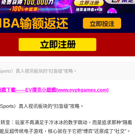
ports）真人视讯板块的“扫盲级”攻略。
載——EV撲克小遊戲(www.evpkgames.com)
Sports）真人视讯板块的“扫盲级”攻略。
本性转变：玩家不再满足于冷冰冰的数字跳动，而是追求那种“隔着
能反超传统电子游戏，核心就在于它把“博弈”还原成了“社交”。