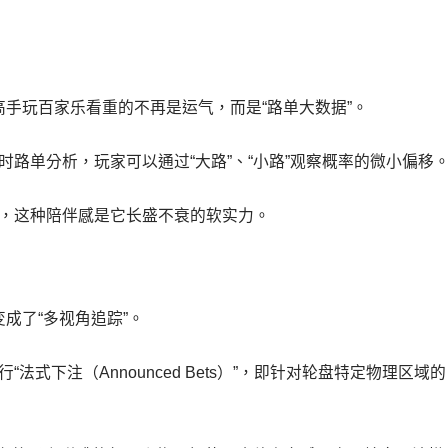
，高手玩百家乐看重的不再是运气，而是“路单大数据”。
时路单分析，玩家可以通过“大路”、“小路”观察概率的微小偏移
力，这种陪伴感是它长盛不衰的软实力。
变成了“多视角追踪”。
式下注（Announced Bets）”，即针对轮盘特定物理区域的