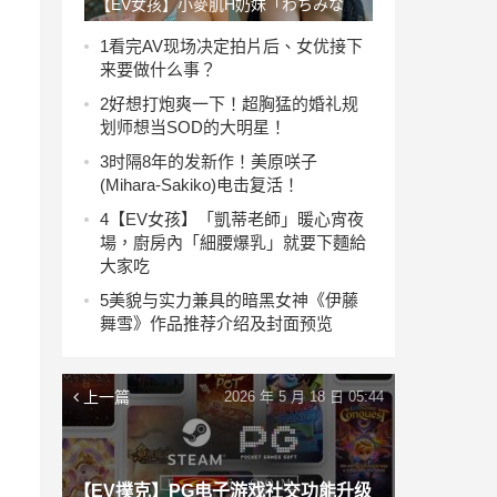
【EV女孩】小麥肌H奶妹「わちみな
み」誇張身材根本真人峰不二子 「神
1
看完AV现场决定拍片后、女优接下
来要做什么事？
級BODY」散發健康陽光魅力
2
好想打炮爽一下！超胸猛的婚礼规
划师想当SOD的大明星！
3
时隔8年的发新作！美原咲子
(Mihara-Sakiko)电击复活！
4
【EV女孩】「凱蒂老師」暖心宵夜
場，廚房內「細腰爆乳」就要下麵給
大家吃
5
美貌与实力兼具的暗黑女神《伊藤
舞雪》作品推荐介绍及封面预览
上一篇
2026 年 5 月 18 日 05:44
【EV撲克】PG电子游戏社交功能升级