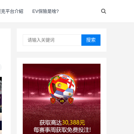
撲克平台介紹
EV保險是啥?
搜索