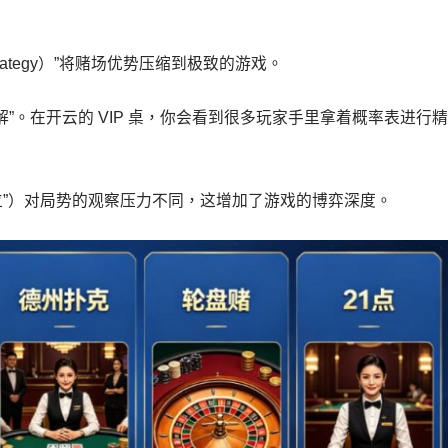
rategy）”将赌场优势压缩到极致的游戏。
解”。在开云的 VIP 桌，你会看到很多玩家手里拿着概率表进行精
位”）对局势的观察压力不同，这增加了游戏的博弈深度。