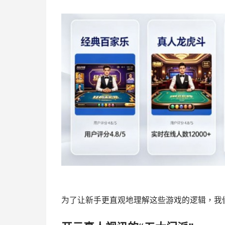
为了让新手更直观地理解这些游戏的逻辑，我