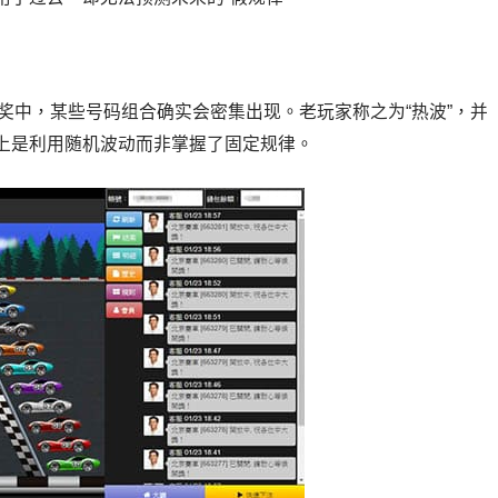
开奖中，某些号码组合确实会密集出现。老玩家称之为“热波”，并
上是利用随机波动而非掌握了固定规律。