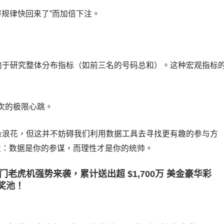
得规律快回来了”而加倍下注。
倾向于研究整体分布指标（如前三名的号码总和）。这种宏观指标
次的极限心跳。
几朵浪花，但这并不妨碍我们利用数据工具去寻找更有趣的参与方
住：数据是你的参谋，而理性才是你的统帅。
虎机强势来袭，累计送出超 $1,700万 美金豪华彩
额奖池！