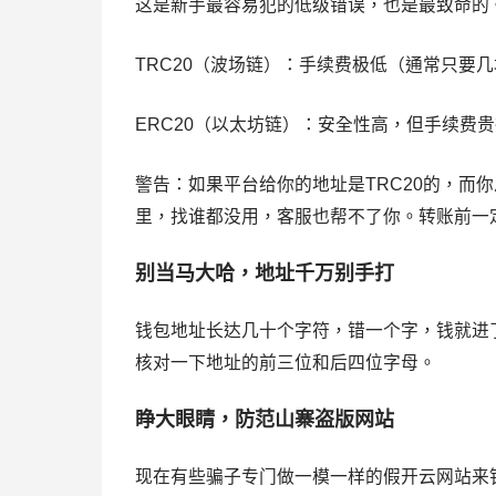
这是新手最容易犯的低级错误，也是最致命的
TRC20（波场链）：手续费极低（通常只要
ERC20（以太坊链）：安全性高，但手续费
警告：如果平台给你的地址是TRC20的，而
里，找谁都没用，客服也帮不了你。转账前一
别当马大哈，地址千万别手打
钱包地址长达几十个字符，错一个字，钱就进了
核对一下地址的前三位和后四位字母。
睁大眼睛，防范山寨盗版网站
现在有些骗子专门做一模一样的假开云网站来