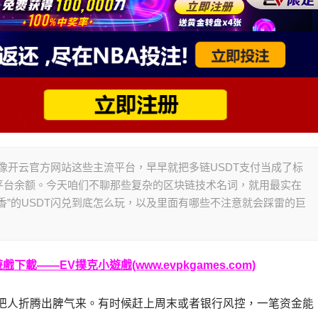
。像开云官方网站这些主流平台，早早就把多链USDT支付当成了标
平台余额。今天咱们不聊那些复杂的区块链技术名词，就用最实在
香”的USDT闪兑到底怎么玩，以及里面有哪些不注意就会踩雷的巨
載——EV撲克小遊戲(www.evpkgames.com)
把人折腾出脾气来。有时候赶上周末或者银行风控，一笔资金能