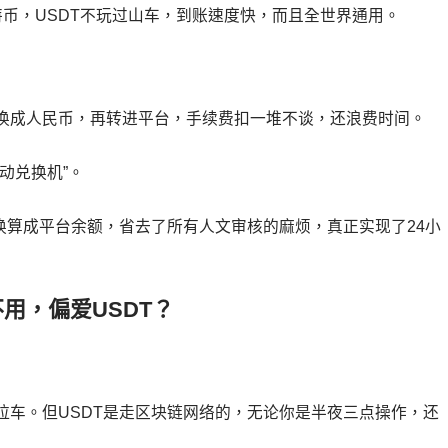
币，USDT不玩过山车，到账速度快，而且全世界通用。
换成人民币，再转进平台，手续费扣一堆不谈，还浪费时间。
动兑换机”。
换算成平台余额，省去了所有人文审核的麻烦，真正实现了24小
用，偏爱USDT？
拉车。但USDT是走区块链网络的，无论你是半夜三点操作，还