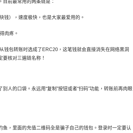
。目前最常用的两条链是：
几块钱），速度极快，也是大家最爱用的。
贵得肉疼。
你从钱包转账时选成了ERC20，这笔钱就会直接消失在网络黑洞
定要核对三遍链名称！
别人的口袋。永远用“复制”按钮或者“扫码”功能，转账前再肉眼
钓鱼，里面的充值二维码全是骗子自己的钱包。登录时一定要认