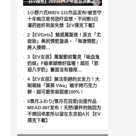
【EV撲克】2023EPCP年度总决赛正
式定档，10月12日-18日在无锡草津酒
1
小野六花MIDV-131作品发布!被苦守
十年痴汉恶邻恐吓监禁，不间断3日
店开启！
灌药迷奸到尿失禁【EV撲克下載】
2
【EVGirls】魅惑萬聖夜！巫女「尤
妝妝」美尻情慾漩渦，「洶湧情慾」
將人撲倒…
3
【EV女孩】萬聖節前驚見「吸血鬼
奶妹」F級車頭燈好猛喔！超狂「邪
惡八字奶」畫面沒有極限…
4
【EV女孩】無法拒絕的女友力！大
眼萌妹「莫葵 Vika」親手烤巧克力
餅，超可愛笑容甜度100%！
5
雪月ふわり(雪月花羽里)出道作品
MEAD-007发布！天然I罩杯的她因为
不想回老家所以留在东京拍A片【EV
撲克下載】