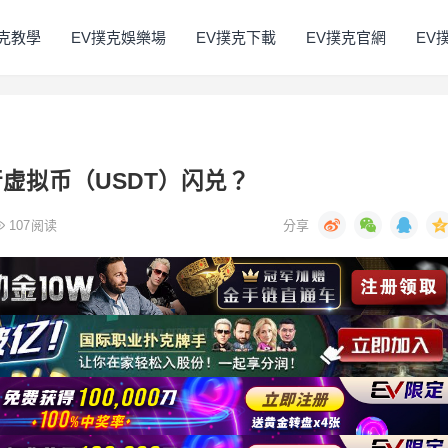
撲克教學
EV撲克娛樂場
EV撲克下載
EV撲克官網
EV
虚拟币（USDT）闪兑？
107
阅读