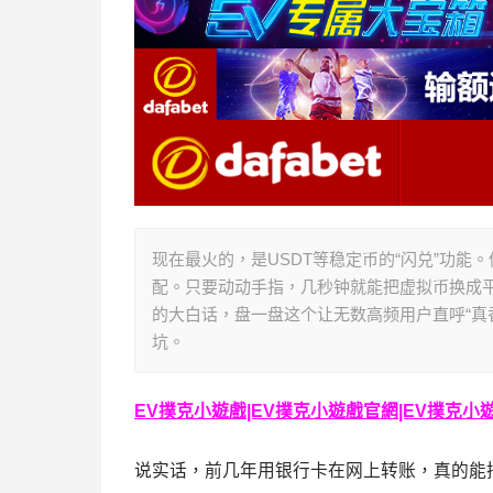
现在最火的，是USDT等稳定币的“闪兑”功能
配。只要动动手指，几秒钟就能把虚拟币换成
的大白话，盘一盘这个让无数高频用户直呼“真
坑。
EV撲克小遊戲|EV撲克小遊戲官網|EV撲克小遊戲下
说实话，前几年用银行卡在网上转账，真的能