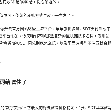
其妙“冻结”的风险，提心吊胆的。
充值页面，传统的转账方式早就不是主角了。
能。像开云官方网站这些主流平台，早早就把多链USDT支付当成了
成平台余额。今天咱们不聊那些复杂的区块链技术名词，就用最
“真香”的USDT闪兑到底怎么玩，以及里面有哪些不注意就会
的词给唬住了
流通的“数字美元”。它最大的好处就是价格稳定，1张USDT基本就