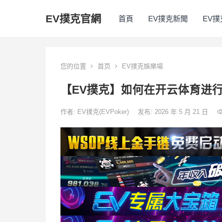
EV撲克官網
首頁
EV撲克新聞
EV
您的位置
首页
EV撲克娛樂場
【EV撲克】如何在开云体育进行
作者:
EV撲克(EVPoker)
发布: 2026 年 5 月 21 日