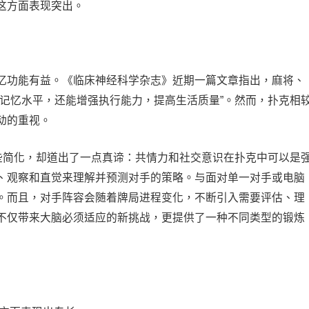
这方面表现突出。
忆功能有益。《临床神经科学杂志》近期一篇文章指出，麻将、
和记忆水平，还能增强执行能力，提高生活质量”。然而，扑克相
动的重视。
有些简化，却道出了一点真谛：共情力和社交意识在扑克中可以是
、观察和直觉来理解并预测对手的策略。与面对单一对手或电脑
。而且，对手阵容会随着牌局进程变化，不断引入需要评估、理
不仅带来大脑必须适应的新挑战，更提供了一种不同类型的锻炼