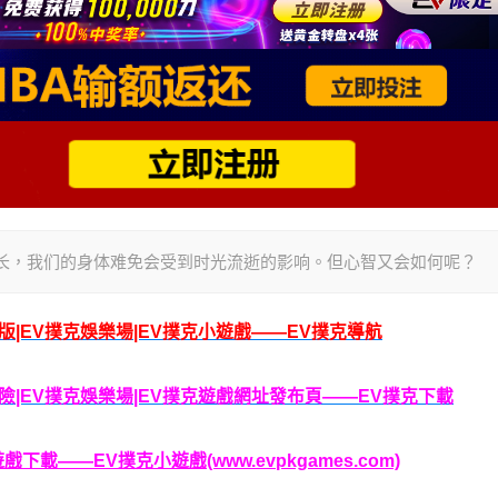
随着年龄增长，我们的身体难免会受到时光流逝的影响。但心智又会如何呢？
腦版|EV撲克娛樂場|EV撲克小遊戲——EV撲克導航
克保險|EV撲克娛樂場|EV撲克遊戲網址發布頁——EV撲克下載
載——EV撲克小遊戲(www.evpkgames.com)