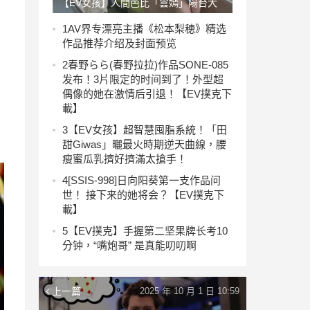
【EV女孩】人間芭比「雲嫣」陽台大
膽解放側乳 曬大片美背好犯規！
1
AV界专漂亮主播《松本梨穂》精选
作品推荐介绍及封面预览
2
春野らら(春野拉拉)作品SONE-085
发布！3片限定的时间到了！外型超
偶像的她在激情后引退！【EV撲克下
載】
3
【EV女孩】超智慧囤脂系統！「田
甜Giwas」曬最火時期逆天曲線，腰
瘦蜜瓜乳擠好擠滿太搶手！
4
[SSIS-998]日向阳葵第一支作品问
世！ 接下来的她将会？【EV撲克下
載】
5
【EV撲克】手握第二坚果牌长考10
分钟，“嘴炮哥” 是真能叨叨啊
上一篇
2025 年 10 月 1 日 10:59