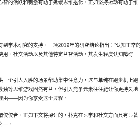
心智的活跃和刺激有助于延缓思维退化，正如坚持运动有助于维
到学术研究的支持。一项2019年的研究结论指出：“认知正常
使用、社交活动以及其他特定益智活动，其发生轻度认知障碍
供一个引人入胜的场景帮助集中注意力，这与单纯在跑步机上跑
数独等思维游戏固然有益，但引入竞争元素往往能让你更持久地
理由——因为你享受这个过程。
谓佼佼者。正如下文将探讨的，扑克在医学和社交方面具有显著
之一。