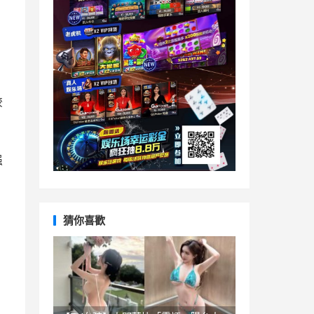
较
强
猜你喜歡