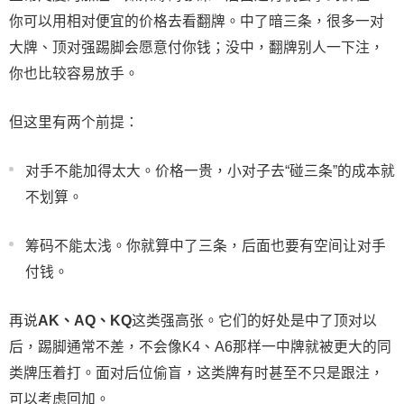
你可以用相对便宜的价格去看翻牌。中了暗三条，很多一对
大牌、顶对强踢脚会愿意付你钱；没中，翻牌别人一下注，
你也比较容易放手。
但这里有两个前提：
对手不能加得太大。价格一贵，小对子去“碰三条”的成本就
不划算。
筹码不能太浅。你就算中了三条，后面也要有空间让对手
付钱。
再说
AK、AQ、KQ
这类强高张。它们的好处是中了顶对以
后，踢脚通常不差，不会像K4、A6那样一中牌就被更大的同
类牌压着打。面对后位偷盲，这类牌有时甚至不只是跟注，
可以考虑回加。