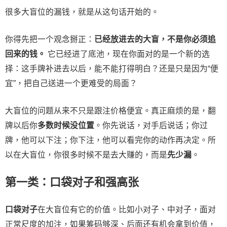
很多大盲位的漏钱，就是从这句话开始的。
你得先把一个观念掰正：
已经放进去的大盲，不是你必须追
回来的钱。
它已经进了底池，现在你面对的是一个新的选
择：这手牌补进去以后，能不能打得明白？还是只是因为“便
宜”，把自己送进一个更难受的局面？
大盲位的问题从来不只是跟注价格便宜。真正麻烦的是，翻
牌以后你
多数时候没位置
。你先说话，对手后说话；你过
牌，他可以下注；你下注，他可以看完你的动作再决定。所
以在大盲位，你很多时候不是去大赚的，而是
先少漏
。
第一类：口袋对子和强高张
口袋对子
在大盲位有它的价值。比如小对子、中对子，面对
正常尺度的加注，如果筹码够深、后面还有机会拿到价值，