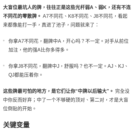
大盲位最坑人的牌，往往正是这些光杆弱A、弱K，还有不连
不同花的零散牌。
A7不同花、K8不同花、J8不同花，看起
来都像能打一手，真进了池子，问题就来了：
你拿A7不同花，翻牌中A，开心吗？不一定。对手从前位
加注，他的强A比你多得多。
你拿J8不同花，翻牌中J，舒服吗？也不一定。AJ、KJ、
QJ都能压着你。
这些牌最可怕的地方，是它们让你“中牌以后输大”。
完全没
中你反而好弃；中了一个不够硬的顶对、第二对，才是大盲
位倒贴的开始。
关键变量