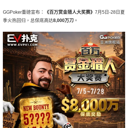
GGPoker重磅宣布：
《百万赏金猎人大奖赛》
7月5日-28日夏
季火热回归，总保底高达
8,000
万刀
。