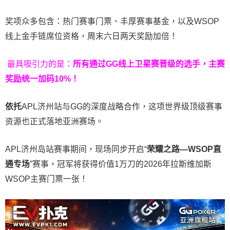
奖项众多包含：热门赛事门票、丰厚赛事基金，以及WSOP
线上金手链席位资格，
周末六日两天奖励加倍！
最具吸引力的是：
所有通过
GG
线上卫星赛晋级的选手，主赛
奖励统一加码
10%
！
依托
APL济州站与GG的深度战略合作，这项世界级顶级赛事
资源也正式落地亚洲赛场。
APL济州岛站赛事期间，现场同步开启“
荣耀之路
—WSOP
直
通专场
”赛事，冠军将获得价值1万刀的2026年拉斯维加斯
WSOP主赛门票一张！