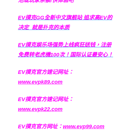
池或玩家余额!快体验吧
EV撲克GG
全新中文旗舰站
追求高EV
的
决定
就是扑克的本质
EV撲克娱乐场强势上线疯狂送钱，注册
免费转老虎機100次！国际认证最安心！
EV撲克官方速记网址：
www.evpk89.com
EV撲克官方速记网址：
www.evpk22.com
EV撲克官方网址：
www.evp99.com