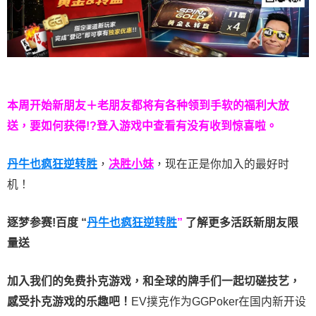
本周开始新朋友＋老朋友都将有各种领到手软的福利大放
送，要如何获得!?登入游戏中查看有没有收到惊喜啦。
丹牛也疯狂逆转胜
，
决胜小妹
，现在正是你加入的最好时
机！
逐梦参赛!百度 “
丹牛也疯狂逆转胜
”
了解更多
活跃新朋友限
量送
加入我们的免费扑克游戏，和全球的牌手们一起切磋技艺，
感受扑克游戏的乐趣吧！
EV撲克作为GGPoker在国内新开设