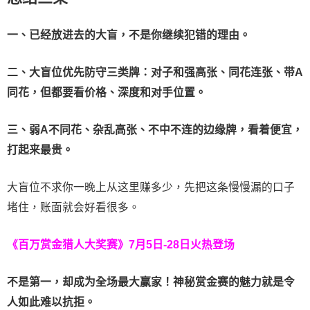
一、已经放进去的大盲，不是你继续犯错的理由。
二、大盲位优先防守三类牌：对子和强高张、同花连张、带A
同花，但都要看价格、深度和对手位置。
三、弱A不同花、杂乱高张、不中不连的边缘牌，看着便宜，
打起来最贵。
大盲位不求你一晚上从这里赚多少，先把这条慢慢漏的口子
堵住，账面就会好看很多。
《百万赏金猎人大奖赛》
7月5日-28日火热登场
不是第一，却成为全场最大赢家！神秘赏金赛的魅力就是令
人如此难以抗拒。