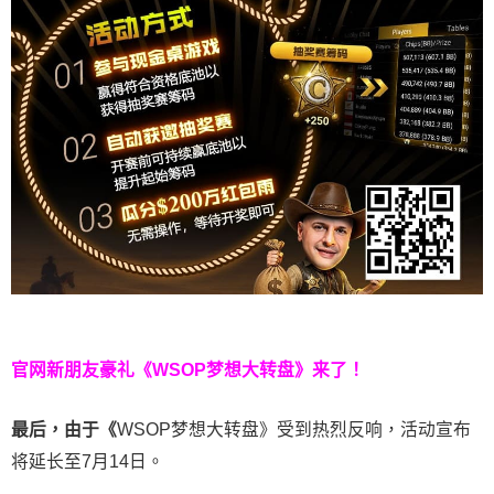
官网新朋友豪礼
《WSOP梦想大转盘》来了！
最后，由于《
WSOP梦想大转盘》受到热烈反响，活动宣布
将延长至7月14日。