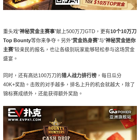
重头戏“
神秘赏金主赛事
”献上500万刀GTD，更有
10
个
10
万刀
Top Bounty
等你来争夺。另外“
赏金热身赛
”与“
神秘赏金迷你
主赛
”较亲民的报名，也让各级别玩家能够轻松参与这场赏金
盛宴。
同时，还有高达100万刀的
猎人战力排行榜
，每日瓜分
40K+奖励。击败的对手越多，排名上升的机会就越大，除了
锦标赛成绩外，还能获得额外奖励。