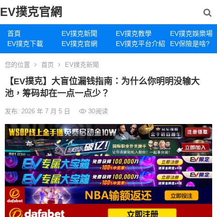
EV撲克官網
首頁
EV撲克新聞
EV撲克教學
EV撲克娛樂場
EV撲克下載
EV撲克官網
EV撲克平台介紹
EV保險是啥?
您的位置
首页
EV撲克新聞
【EV撲克】大盲位漏钱指南：为什么你明明没输大
池，筹码却在一点一点少？
发布: 2026 年 7 月 5 日
30
阅读