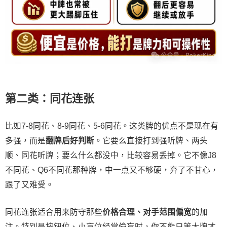
第二类：同花连张
比如7-8同花、8-9同花、5-6同花。这类牌的优点不是现在有
多强，而是
翻牌后好判断
。它要么直接打到强听牌、两头
顺、同花听牌；要么什么都没中，比较容易丢掉。它不像J8
不同花、Q6不同花那种牌，中一点又不够硬，弃了不甘心，
跟了又难受。
同花连张适合用来防守那些
价格合理、对手范围偏宽
的加
注。特别是按钮位、小盲位经常偷盲时，你不能只等大牌才