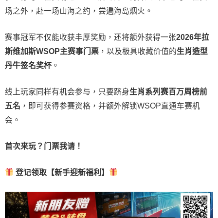
场之外，赴一场山海之约，尝遍海岛烟火。
赛事冠军不仅能收获丰厚奖励，还将额外获得一张
2026
年拉
斯维加斯
WSOP
主赛事门票
，以及极具收藏价值的
生肖造型
丹牛签名奖杯
。
线上玩家同样有机会参与，只要跻身
生肖系列赛百万周榜前
五名
，即可获得参赛资格，并额外解锁WSOP直通车赛机
会。
首次来玩？门票我请！
登记领取【新手迎新福利】