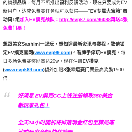
的旗舰品牌，每月不断推出福利反馈活动，现在只要成为EV
新用户，达成免费赛任务就可以获得——
“EV专属大宝箱”启
动码1组
加入EV撲克战队：
http://evpk7.com/96088
再送4张
免费门票！
想跟美女Sashimi一起玩，
想知道最新资讯与赛程，
敬请锁
定EV撲克官网(
www.evp99.com
)。
看牌手痒玩EV撲克，
每
日多场免费赛奖励高达20w，现在注册
EV撲克
(
www.evpk89.com
)
额外加赠
8张幸运赛门票
最高奖励1500
倍！
好消息 EV撲克GG上线注册领取350美金
新玩家礼包！
全天24小时随机将掉落现金红包至牌局底