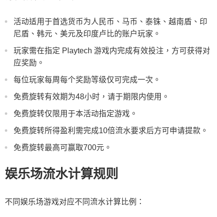
活动适用于首选货币为人民币、马币、泰铢、越南盾、印
尼盾、韩元、美元及印度卢比的账户玩家。
玩家需在指定 Playtech 游戏内完成有效投注，方可获得对
应奖励。
每位玩家每周每个奖励等级仅可完成一次。
免费旋转有效期为48小时，请于期限内使用。
免费旋转仅限用于本活动指定游戏。
免费旋转所得盈利需完成10倍流水要求后方可申请提款。
免费旋转最高可赢取700元。
娱乐场流水计算规则
不同娱乐场游戏对应不同流水计算比例：