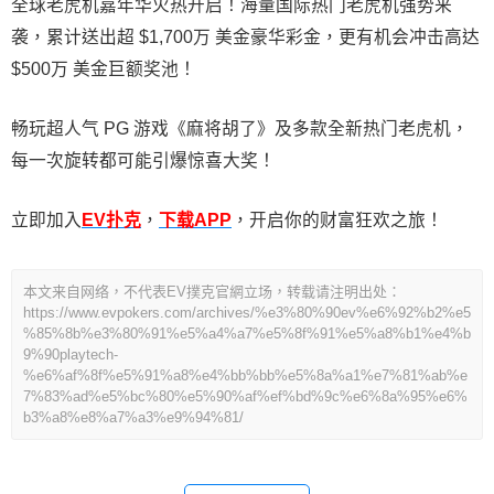
全球老虎机嘉年华火热开启！海量国际热门老虎机强势来
袭，累计送出超 $1,700万 美金豪华彩金，更有机会冲击高达
$500万 美金巨额奖池！
畅玩超人气 PG 游戏《麻将胡了》及多款全新热门老虎机，
每一次旋转都可能引爆惊喜大奖！
立即加入
EV扑克
，
下载APP
，开启你的财富狂欢之旅！
本文来自网络，不代表EV撲克官網立场，转载请注明出处：
https://www.evpokers.com/archives/%e3%80%90ev%e6%92%b2%e5
%85%8b%e3%80%91%e5%a4%a7%e5%8f%91%e5%a8%b1%e4%b
9%90playtech-
%e6%af%8f%e5%91%a8%e4%bb%bb%e5%8a%a1%e7%81%ab%e
7%83%ad%e5%bc%80%e5%90%af%ef%bd%9c%e6%8a%95%e6%
b3%a8%e8%a7%a3%e9%94%81/