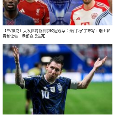
【EV撲克】大发体育新赛季欧冠观察：豪门“稳”字难写，瑞士轮
赛制让每一场都变成生死