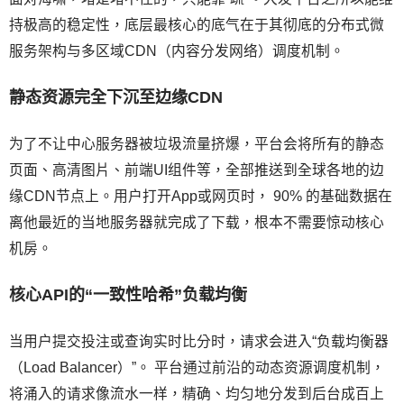
持极高的稳定性，底层最核心的底气在于其彻底的分布式微
服务架构与多区域CDN（内容分发网络）调度机制。
静态资源完全下沉至边缘CDN
为了不让中心服务器被垃圾流量挤爆，平台会将所有的静态
页面、高清图片、前端UI组件等，全部推送到全球各地的边
缘CDN节点上。用户打开App或网页时， 90% 的基础数据在
离他最近的当地服务器就完成了下载，根本不需要惊动核心
机房。
核心API的“一致性哈希”负载均衡
当用户提交投注或查询实时比分时，请求会进入“负载均衡器
（Load Balancer）”。 平台通过前沿的动态资源调度机制，
将涌入的请求像流水一样，精确、均匀地分发到后台成百上