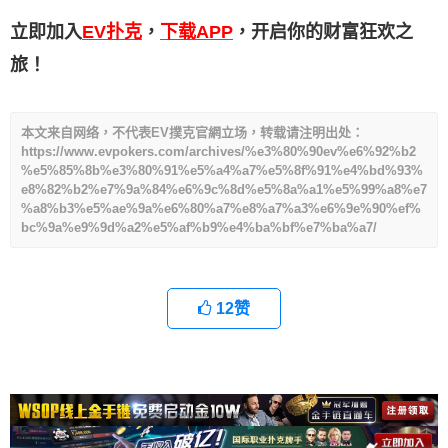
立即加入
EV扑克
，
下载APP
，开启你的财富狂欢之
旅！
本文来自网络，不代表EV撲克官網立场，转载请注明出处：
https://www.evpokers.com/archives/%e3%80%90ev%e6%92%b2
%e5%85%8b%e3%80%91%e5%a4%a7%e5%8f%91%e4%bd%93%
e8%82%b2%e7%9a%84%e6%9c%8d%e5%8a%a1%e5%99%a8%e7
%a8%b3%e5%ae%9a%e6%80%a7%e8%a7%a3%e6%9e%90%ef%
bc%9a%e9%9d%a2%e5%af%b9%e4%ba%bf%e7%ba%a7/
12
赞