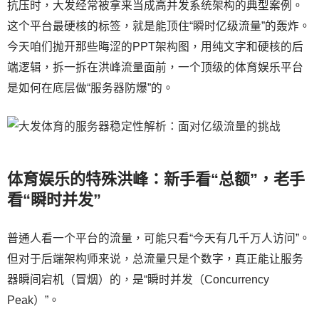
抗压时，大发经常被拿来当成高并发系统架构的典型案例。
这个平台最硬核的标签，就是能顶住“瞬时亿级流量”的轰炸。
今天咱们抛开那些晦涩的PPT架构图，用纯文字和硬核的后
端逻辑，拆一拆在洪峰流量面前，一个顶级的体育娱乐平台
是如何在底层做“服务器防爆”的。
体育娱乐的特殊洪峰：新手看“总额”，老手
看“瞬时并发”
普通人看一个平台的流量，可能只看“今天有几千万人访问”。
但对于后端架构师来说，总流量只是个数字，真正能让服务
器瞬间宕机（冒烟）的，是“瞬时并发（Concurrency
Peak）”。