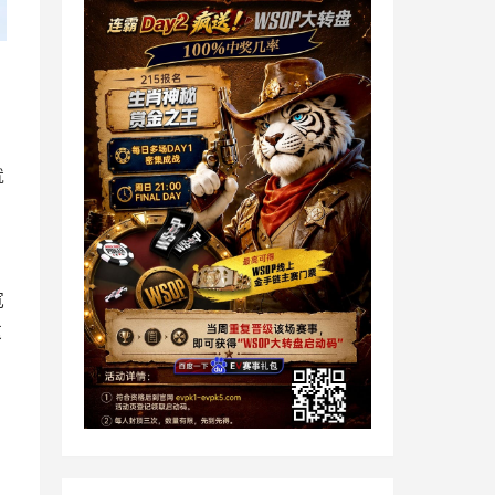
就
宽
这