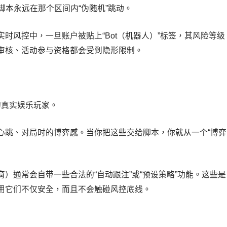
脚本永远在那个区间内“伪随机”跳动。
时风控中，一旦账户被贴上“Bot（机器人）”标签，其风险等级
审核、活动参与资格都会受到隐形限制。
的真实娱乐玩家。
心跳、对局时的博弈感。当你把这些交给脚本，你就从一个“博弈
）通常会自带一些合法的“自动跟注”或“预设策略”功能。这些是
用它们不仅安全，而且不会触碰风控底线。