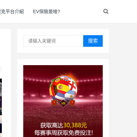
撲克平台介紹
EV保險是啥?
搜索