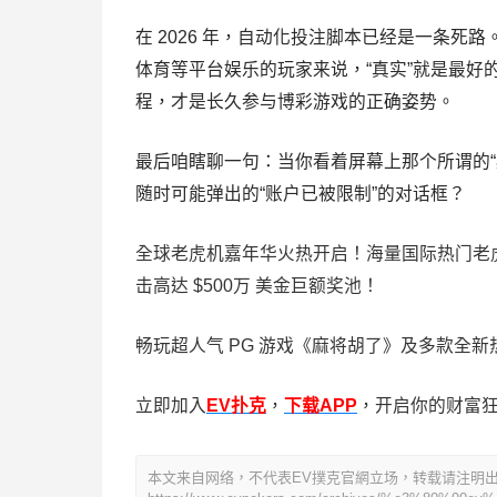
在 2026 年，自动化投注脚本已经是一条
体育等平台娱乐的玩家来说，“真实”就是最
程，才是长久参与博彩游戏的正确姿势。
最后咱瞎聊一句：当你看着屏幕上那个所谓的
随时可能弹出的“账户已被限制”的对话框？
全球老虎机嘉年华火热开启！海量国际热门老虎机
击高达 $500万 美金巨额奖池！
畅玩超人气 PG 游戏《麻将胡了》及多款全
立即加入
EV扑克
，
下载APP
，开启你的财富
本文来自网络，不代表EV撲克官網立场，转载请注明