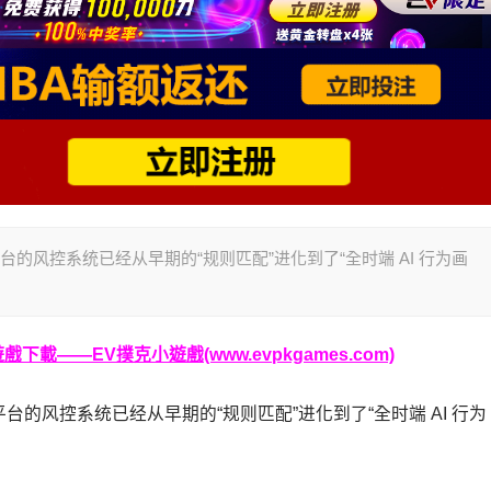
平台的风控系统已经从早期的“规则匹配”进化到了“全时端 AI 行为画
載——EV撲克小遊戲(www.evpkgames.com)
平台的风控系统已经从早期的“规则匹配”进化到了“全时端 AI 行为