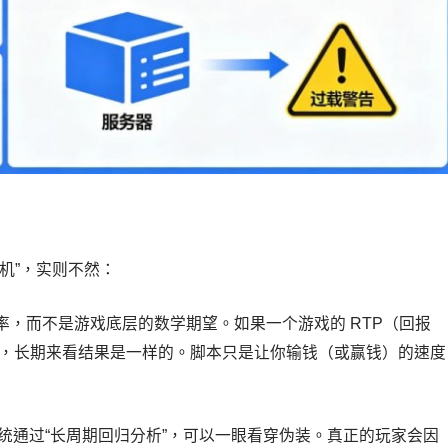
机”，实则不然：
，而不是游戏底层的数学期望。如果一个游戏的 RTP（回报
钟，长期来看结果是一样的。脚本只是让你输钱（或赢钱）的速度
系统通过“长周期回归分析”，可以一眼看穿伪装。真正的玩家会因