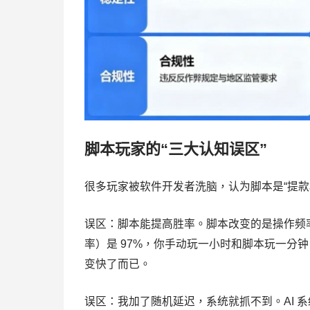
脚本玩家的“三大认知误区”
很多玩家被软件开发者洗脑，认为脚本是“提款
误区：脚本能提高胜率。脚本改变的是操作频率
率）是 97%，你手动玩一小时和脚本玩一分
变快了而已。
误区：我加了随机延迟，系统就抓不到。AI 