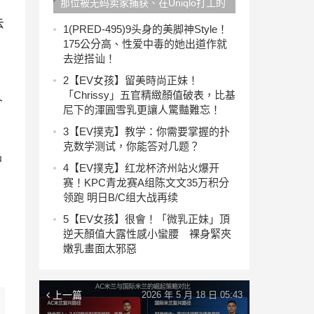
那位被无码卖家捕获、在Uniqlo打工的
云
长身色白F杯美女是？【EV撲克下載】
1
(PRED-495)9头身的美脚神Style！
175公分高、性爱中毒的她出道作就
去逆搭讪！
2
【EV女孩】留美時尚正妹！
「Chrissy」五官精緻顏值破表，比基
个
尼下的渾圓雪乳更讓人驚豔難忘！
3
【EV撲克】教学：你需要掌握的扑
克数学测试，你能答对几题？
冲
4
【EV撲克】红龙杯济州站火爆开
赛！KPC青龙赛A组陈文文35万积分
领跑 明日B/C组大战再续
5
【EV女孩】很會！「微乳正妹」頂
逆天顏值大露性感小蠻腰 裸身緊夾
嫩乳畫面太邪惡
上一篇
2026 年 5 月 18 日 05:43