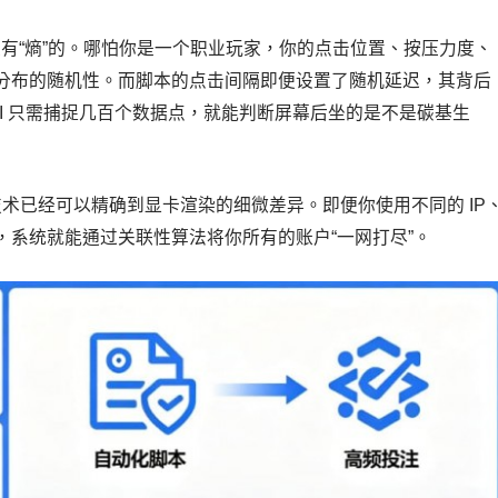
类的操作是有“熵”的。哪怕你是一个职业玩家，你的点击位置、按压力度、
分布的随机性。而脚本的点击间隔即便设置了随机延迟，其背后
AI 只需捕捉几百个数据点，就能判断屏幕后坐的是不是碳基生
技术已经可以精确到显卡渲染的细微差异。即便你使用不同的 IP
系统就能通过关联性算法将你所有的账户“一网打尽”。