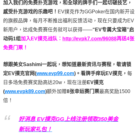
加入我们的免费扑克游戏，和全球的牌手们一起切磋技艺，
感受扑克游戏的乐趣吧！
EV撲克作为GGPoker在国内新开设
的旗舰品牌，每月不断推出福利反馈活动，现在只要成为EV
新用户，达成免费赛任务就可以获得——
“EV专属大宝箱”启
动码1组
加入EV撲克战队：
http://evpk7.com/96088
再送4张
免费门票！
想跟美女Sashimi一起玩，
想知道最新资讯与赛程，
敬请锁
定EV撲克官网(
www.evp99.com
)。
看牌手痒玩EV撲克，
每
日多场免费赛奖励高达20w，现在注册
EV撲克
(
www.evpk89.com
)
额外加赠
8张幸运赛门票
最高奖励1500
倍！
好消息 EV撲克GG上线注册领取350美金
新玩家礼包！