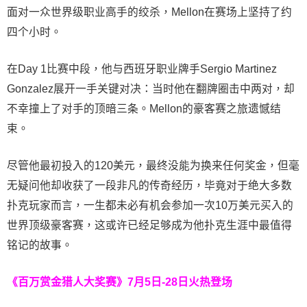
面对一众世界级职业高手的绞杀，Mellon在赛场上坚持了约
四个小时。
在Day 1比赛中段，他与西班牙职业牌手Sergio Martinez
Gonzalez展开一手关键对决：当时他在翻牌圈击中两对，却
不幸撞上了对手的顶暗三条。Mellon的豪客赛之旅遗憾结
束。
尽管他最初投入的120美元，最终没能为换来任何奖金，但毫
无疑问他却收获了一段非凡的传奇经历，毕竟对于绝大多数
扑克玩家而言，一生都未必有机会参加一次10万美元买入的
世界顶级豪客赛，这或许已经足够成为他扑克生涯中最值得
铭记的故事。
《百万赏金猎人大奖赛》
7月5日-28日火热登场