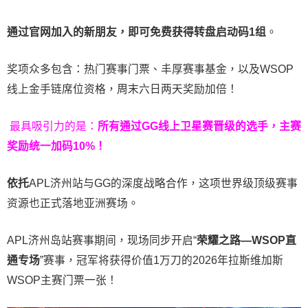
通过官网加入的新朋友，即可免费获得转盘启动码
1
组
。
奖项众多包含：热门赛事门票、丰厚赛事基金，以及WSOP
线上金手链席位资格，
周末六日两天奖励加倍！
最具吸引力的是：
所有通过
GG
线上卫星赛晋级的选手，主赛
奖励统一加码
10%
！
依托
APL济州站与GG的深度战略合作，这项世界级顶级赛事
资源也正式落地亚洲赛场。
APL济州岛站赛事期间，现场同步开启“
荣耀之路
—WSOP
直
通专场
”赛事，冠军将获得价值1万刀的2026年拉斯维加斯
WSOP主赛门票一张！