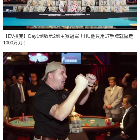
【EV撲克】Day1倒数第2到主赛冠军！HU他只用17手牌就赢走
1000万刀！