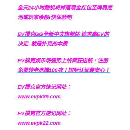
全天24小时随机将掉落现金红包至牌局底
池或玩家余额!快体验吧
EV撲克GG
全新中文旗舰站
追求高EV
的
决定
就是扑克的本质
EV撲克娱乐场强势上线疯狂送钱，注册
免费转老虎機100次！国际认证最安心！
EV撲克官方速记网址：
www.evpk89.com
EV撲克官方速记网址：
www.evpk22.com