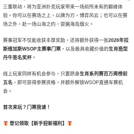
三重联动，将为亚洲扑克玩家带来一场前所未有的巅峰体
验。
你可以在赛场之上，以牌为刃，博弈风云；也可以在赛
场之外，赴一场山海之约，尝遍海岛烟火。
赛事冠军不仅能收获丰厚奖励，还将额外获得一张
2026
年拉
斯维加斯
WSOP
主赛事门票
，以及极具收藏价值的
生肖造型
丹牛签名奖杯
。
线上玩家同样有机会参与，只要跻身
生肖系列赛百万周榜前
五名
，即可获得参赛资格，并额外解锁WSOP直通车赛机
会。
首次来玩？门票我请！
登记领取【新手迎新福利】