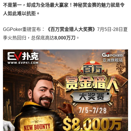
不是第一，却成为全场最大赢家！神秘赏金赛的魅力就是令
人如此难以抗拒。
GGPoker重磅宣布：
《百万赏金猎人大奖赛》
7月5日-28日夏
季火热回归，总保底高达
8,000
万刀
。