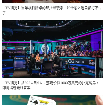
【EV撲克】当年横扫牌桌的那批老玩家，如今怎么连鱼都打不过
了
【EV撲克】从922人到9人：那场价值1000万美元的扑克牌局，
即将揭晓最终答案