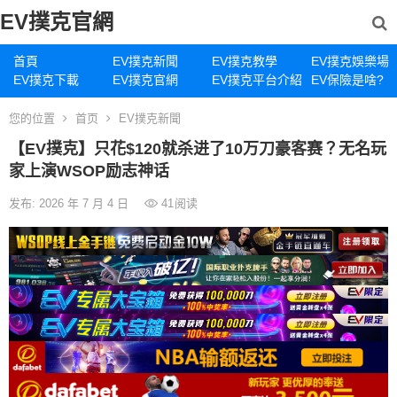
EV撲克官網
首頁
EV撲克新聞
EV撲克教學
EV撲克娛樂場
EV撲克下載
EV撲克官網
EV撲克平台介紹
EV保險是啥?
您的位置
首页
EV撲克新聞
【EV撲克】只花$120就杀进了10万刀豪客赛？无名玩
家上演WSOP励志神话
发布: 2026 年 7 月 4 日
41
阅读