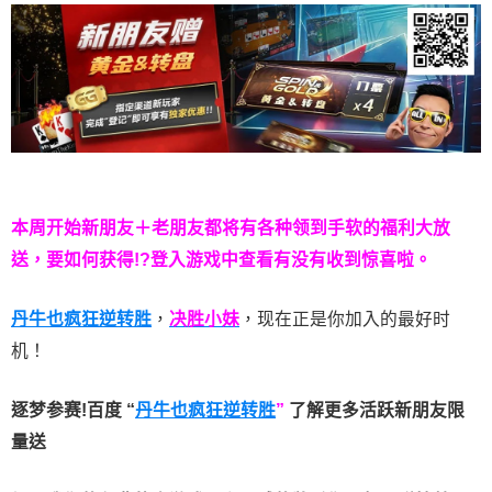
本周开始新朋友＋老朋友都将有各种领到手软的福利大放
送，要如何获得!?登入游戏中查看有没有收到惊喜啦。
丹牛也疯狂逆转胜
，
决胜小妹
，现在正是你加入的最好时
机！
逐梦参赛!百度 “
丹牛也疯狂逆转胜
”
了解更多
活跃新朋友限
量送