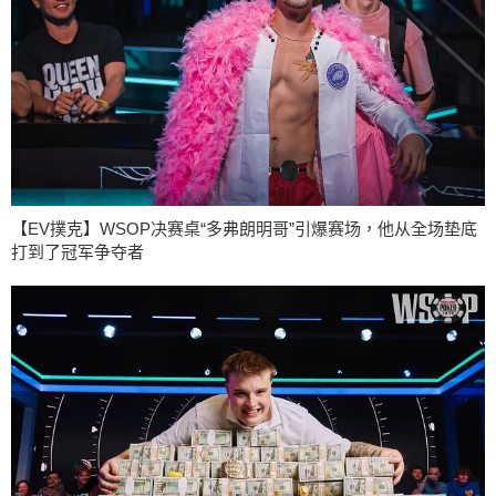
【EV撲克】WSOP决赛桌“多弗朗明哥”引爆赛场，他从全场垫底
打到了冠军争夺者