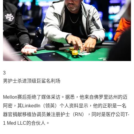
3
男护士杀进顶级巨鲨名利场
Mellon赛后拒绝了媒体采访。据悉，他来自佛罗里达州的迈
阿密，其LinkedIn（领英）个人资料显示，他的正职是一名
器官捐献移植协调员兼注册护士（RN），同时是医疗公司T-
1 Med LLC的合伙人。