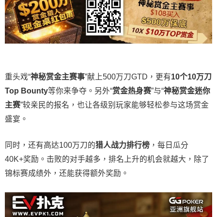
重头戏“
神秘赏金主赛事
”献上500万刀GTD，更有
10
个
10
万刀
Top Bounty
等你来争夺。另外“
赏金热身赛
”与“
神秘赏金迷你
主赛
”较亲民的报名，也让各级别玩家能够轻松参与这场赏金
盛宴。
同时，还有高达100万刀的
猎人战力排行榜
，每日瓜分
40K+奖励。击败的对手越多，排名上升的机会就越大，除了
锦标赛成绩外，还能获得额外奖励。