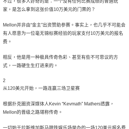
不过，很多人好奇的是：一个没有任何比赛成绩的普通玩
家，是怎么拿到这张价值10万美元的门票的？
Mellon并非由“金主”出资赞助参赛。事实上，也几乎不可能会
有人愿意为一位毫无锦标赛经验的玩家支付10万美元的报名
费。
相反，他是用一种极具传奇色彩、甚至有些不可思议的方
式，一路硬生生打进来的。
2
从120美元开始，一路连赢三场卫星赛
根据扑克圈资深媒体人Kevin “Kevmath” Mathers透露，
Mellon的晋级之路堪称传奇。
一切始于拉斯维加斯马蹄铁娱乐场举办的一场120美元报名费