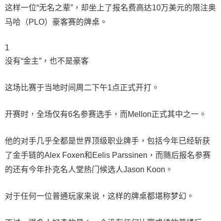
这样一位“无名之辈”，却坐上了报名费高达10万美元的限注奥
马哈（PLO）豪客赛的牌桌。
1
没有“金主”，也不是豪客
这场比赛于当地时间周二下午1点正式开打。
开赛时，全场仅有6名参赛选手，而Mellon正式其中之一。
他的对手几乎全都是世界顶级职业牌手，包括今年已经斩获
了金手链的Alex Foxen和Eelis Parssinen，而随后报名参赛
的还有今年扑克名人堂热门候选人Jason Koon。
对于任何一位普通玩家来说，这样的牌桌都堪称梦幻。