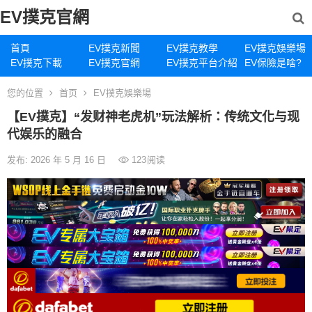
EV撲克官網
首頁
EV撲克新聞
EV撲克教學
EV撲克娛樂場
EV撲克下載
EV撲克官網
EV撲克平台介紹
EV保險是啥?
您的位置
首页
EV撲克娛樂場
【EV撲克】“发财神老虎机”玩法解析：传统文化与现
代娱乐的融合
发布: 2026 年 5 月 16 日
123
阅读