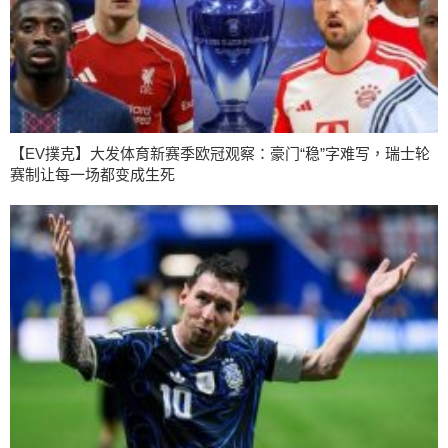
【EV撲克】大发体育新赛季欧冠观察：豪门“稳”字难写，瑞士轮
赛制让每一场都变成生死