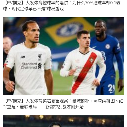
【EV撲克】大发体育控球率的陷阱：为什么70%控球率却0-1输
球，现代足球早已不是“球权游戏”
【EV撲克】大发体育英超夏窗观察：曼城缝补、阿森纳拼图、红
军重建、曼联破局——新赛季乱战才刚开始