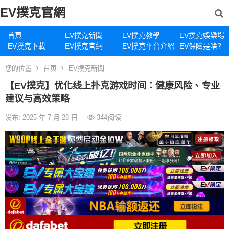
EV撲克官網
首頁
EV撲克新聞
EV撲克教學
EV撲克娛樂場
EV撲克下載
EV撲克官網
EV撲克平台介紹
EV保險是啥?
您的位置
首页
EV撲克新聞
【EV撲克】优化线上扑克游戏时间：健康风险、专业
建议与高效策略
发布: 2025 年 7 月 28 日
344
阅读