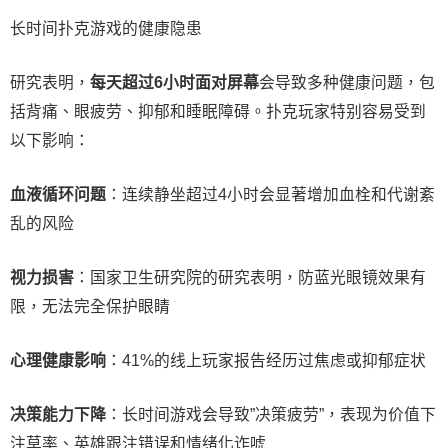
长时间扑克游戏的健康隐患
研究表明，
每天超过6小时面对屏幕
会导致多种健康问题，包
括背痛、眼疲劳、抑郁和睡眠障碍。扑克玩家特别容易受到
以下影响：
血液循环问题
：连续静坐超过4小时会显著增加血栓和代谢紊
乱的风险
视力损害
：国家卫生研究院的研究表明，防蓝光眼镜效果有
限，无法完全保护眼睛
心理健康影响
：41%的线上玩家报告经历过焦虑或抑郁症状
决策能力下降
：长时间游戏会导致”决策疲劳”，表现为价值下
注草率、英雄跟注错误和情绪化诈唬