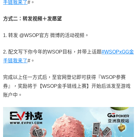
手链我来了
#。
方式二：转发视频＋发愿望
1. 转发 @WSOP官方 微博的活动视频。
2. 配文写下你今年的WSOP目标，并带上话题
#WSOPxGG金
手链我来了
#。
完成以上任一方式后，至官网登记即可获得『WSOP参赛
券』，奖励将于【WSOP金手链线上赛】开始后派发至游戏
账户中。