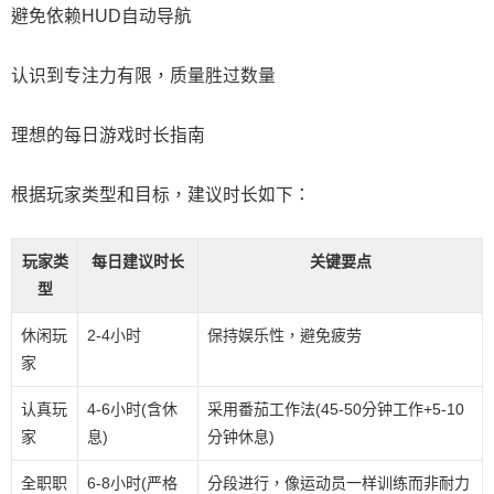
避免依赖HUD自动导航
认识到专注力有限，质量胜过数量
理想的每日游戏时长指南
根据玩家类型和目标，建议时长如下：
玩家类
每日建议时长
关键要点
型
休闲玩
2-4小时
保持娱乐性，避免疲劳
家
认真玩
4-6小时(含休
采用番茄工作法(45-50分钟工作+5-10
家
息)
分钟休息)
全职职
6-8小时(严格
分段进行，像运动员一样训练而非耐力