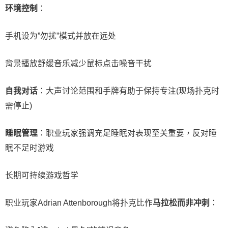
环境控制
：
手机设为”勿扰”模式并放在远处
背景播放舒缓音乐减少鼠标点击噪音干扰
自我对话
：大声讨论范围和手牌有助于保持专注(现场扑克时
需停止)
睡眠管理
：职业玩家强调充足睡眠对表现至关重要，反对睡
眠不足时游戏
长期可持续游戏哲学
职业玩家Adrian Attenborough将扑克比作
马拉松而非冲刺
：