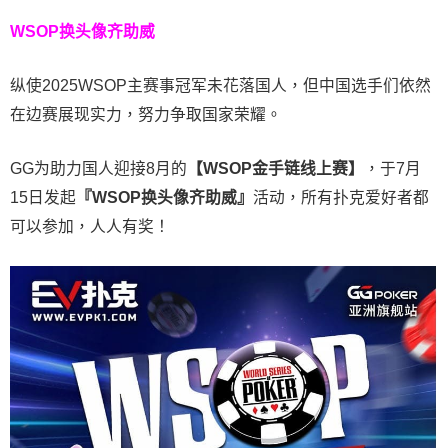
WSOP换头像齐助威
纵使2025WSOP主赛事冠军未花落国人，但中国选手们依然
在边赛展现实力，努力争取国家荣耀。
GG为助力国人迎接8月的
【WSOP金手链线上赛】
，于7月
15日发起
『WSOP换头像齐助威』
活动，所有扑克爱好者都
可以参加，人人有奖！