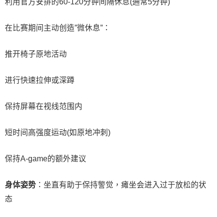
利用官方安排的60-120分钟间隔休息(通常5分钟)
在比赛期间主动创造”微休息”：
推开椅子原地活动
进行快速拉伸或深蹲
保持屏幕在视线范围内
短时间高强度运动(如原地冲刺)
保持A-game的额外建议
身体姿势
：坐直有助于保持警觉，瘫坐会进入过于放松的状
态