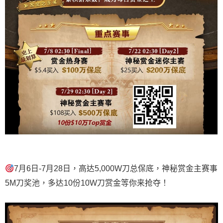
7月6日-7月28日，高达5,000W刀总保底，神秘赏金主赛事
5M刀奖池，多达10份10W刀赏金等你来抢夺！