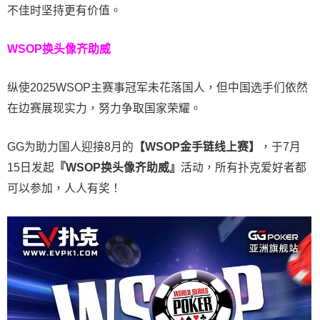
不佳时坚持更有价值。
WSOP换头像齐助威
纵使2025WSOP主赛事冠军未花落国人，但中国选手们依然
在边赛展现实力，努力争取国家荣耀。
GG为助力国人迎接8月的
【WSOP金手链线上赛】
，于7月
15日发起
『WSOP换头像齐助威』
活动，所有扑克爱好者都
可以参加，人人有奖！