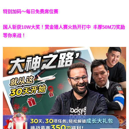
特别加码～每日免费席位赛
国人斩获
10W
大奖！
赏金猎人赛火热开打中 丰厚50M刀奖励
等你来战！