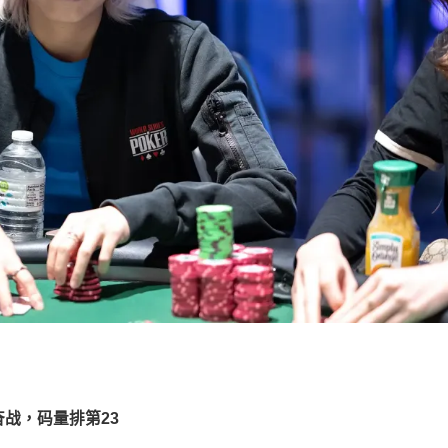
奋战，码量排第
2
3