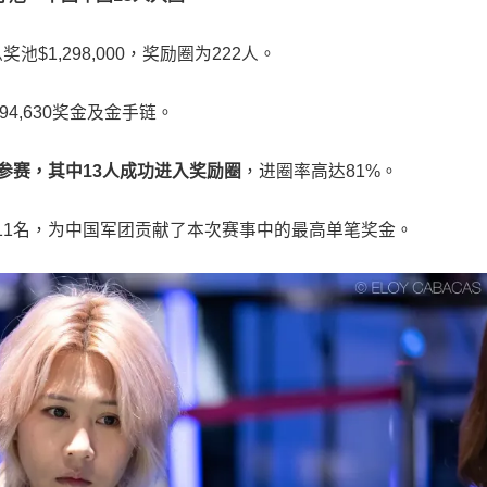
奖池$1,298,000，奖励圈为222人。
94,630奖金及金手链。
参赛，其中
13
人成功进入奖励圈
，进圈率高达81%。
11名，为中国军团贡献了本次赛事中的最高单笔奖金。