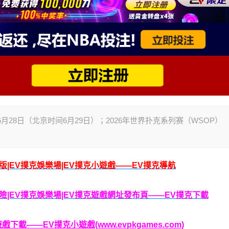
时间6月28日（北京时间6月29日）；2026年世界扑克系列赛（WSOP）
腦版|EV撲克娛樂場|EV撲克小遊戲——EV撲克導航
克保險|EV撲克娛樂場|EV撲克遊戲網址發布頁——EV撲克下載
載——EV撲克小遊戲(www.evpkgames.com)