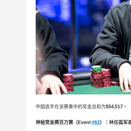
中国选手在该赛事中的奖金总和为
$54,517
。
神秘赏金赛百万赛（
Event
#63
）：林任孤军