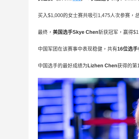
买入$1,000的女士赛共吸引1,475人次参赛，总
最终，
美国选手
Skye Chen
斩获冠军，赢得$1
中国军团在该赛事中表现稳健，共有
16
位选手
中国选手的最好成绩为
Lizhen Chen
获得的第