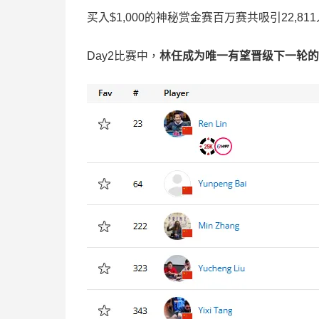
买入$1,000的神秘赏金赛百万赛共吸引22,811人
Day2比赛中，
林任成为唯一
有望
晋级
下一轮
的