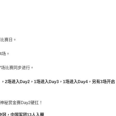
个比赛日。
4场。
7场比赛同步进行。
），
2
场进入
Day2
，
1
场进入
Day3
，
1
场进入
Day4
，另有
3
场开启
夺冠，中国军团
13
人入圈