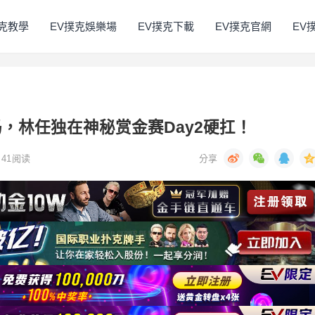
撲克教學
EV撲克娛樂場
EV撲克下載
EV撲克官網
EV
，林任独在神秘赏金赛Day2硬扛！
41
阅读