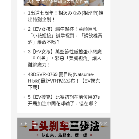
10位女优全体总动员大乱交作品
HNDS-076发布！美少女中出し島复
1
出道七周年！相沢みなみ(相泽南)推
出特别企划！
活！带你坐时光机到处乱交！【EV撲
2
【EV女孩】端午敲杯！童顏巨乳
克下載】
「小花姐接」誠摯祝賀，「誘飲雄黃
酒」誰敢不喝？
3
【EV女孩】萬聖節性感搗蛋小惡魔
「이아윤」，邪惡「美胸視角」讓人
難逃魔力！
4
3DSVR-0769,夏目响(Natsume-
Hibiki)最新VR作品发布！【EV撲克
下載】
5
【EV撲克】比赛初期在前位用87s
开局加注中同花却输了，错在哪？
上一篇
2026 年 6 月 30 日 06:19