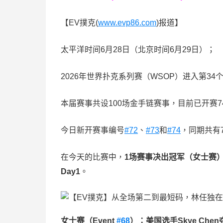
【EV撲克(
www.evp86.com
)报道】
太平洋时间6月28日（北京时间6月29日）；
2026年世界扑克系列赛（WSOP）进入第34
本届赛事共设100场金手链赛事，目前已开赛7
今日新开赛事编号
#72
、
#73
和
#74
，同期共有
在今天的比赛中，
1
场赛事决出冠军（女士赛
Day1
。
女士赛（
Event
#68
）：美国选手
Skye Chen