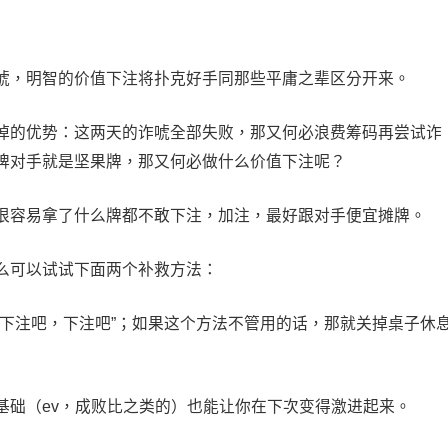
唬，明智的价值下注将扑克好手同那些平庸之辈区分开来。
掉的优势：这两天的诈唬全部失败，那又何必浪费筹码再尝试诈
牌对手就是坚果牌，那又何必做什么价值下注呢？
很容易拿了什么牌都不敢下注，加注，最好跟对手便宜摊牌。
么可以试试下面两个补救方法：
“下注吧，下注吧”；如果这个方法不管用的话，那就关掉桌子休
基础（ev，成败比之类的）也能让你在下次变得激进起来。