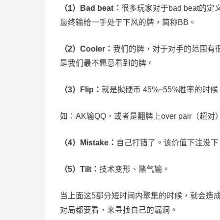
（1）Bad beat：
很多玩家对于bad beat
最终输给一手处于下风的牌，简称BB。
（2）Cooler：
我们的牌，对于对手的范围有
是我们最不愿意看到的牌。
（3）Flip：
就是抛硬币 45%~55%胜率的时
如：AK输QQ，或者是翻牌上over pair（超对
（4）Mistake：
自己打错了。该价值下注没下
（5）Tilt：
技术变形、赌气输。
当上面这5部分短时间内聚集的时候，就会造
对局都要看，来寻找自己的漏洞。