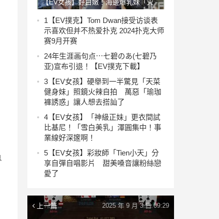
【EV女孩】好白嫩！海邊爆乳妹「火
辣影片」畫面太犯規！超兇悍肉包真的
1
【EV撲克】Tom Dwan接受访谈表
示喜欢但并不热爱扑克 2024扑克大师
好養眼…
赛9月开赛
2
4年生涯画句点⋯七碧のあ(七碧乃
亚)宣布引退！【EV撲克下載】
3
【EV女孩】硬舉到一半驚見「天菜
健身妹」照鏡火辣自拍 萬惡「瑜珈
褲誘惑」讓人想去搭訕了
4
【EV女孩】「神級正妹」更衣間試
比基尼！「雪白美乳」渾圓集中！事
業線好深邃啊！
5
【EV女孩】彩妝師「Tien小天」分
息
享自彈自唱影片 甜美嗓音讓粉絲戀
愛了
上一篇
2025 年 9 月 3 日 09:29