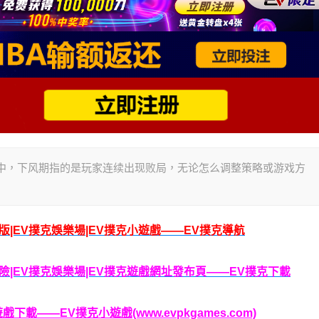
在德州扑克中，下风期指的是玩家连续出现败局，无论怎么调整策略或游戏方
腦版|EV撲克娛樂場|EV撲克小遊戲——EV撲克導航
克保險|EV撲克娛樂場|EV撲克遊戲網址發布頁——EV撲克下載
載——EV撲克小遊戲(www.evpkgames.com)