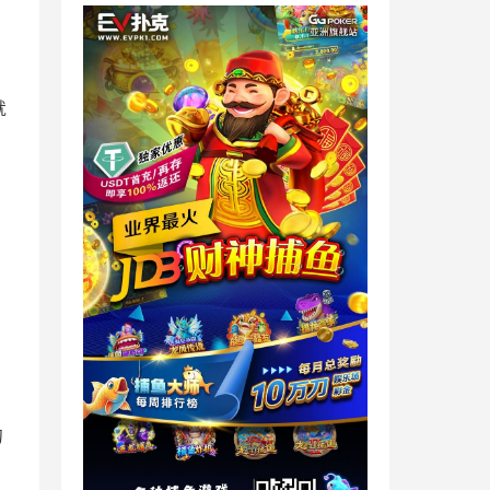
，
就
的