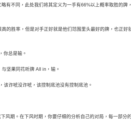
的定义略有不同，此处我们将其定义为一手有66%以上概率取胜的牌
很高的胜率，但是对手正好就是他们范围里头最好的牌，也正好
候，你总是输。
）与坚果同花听牌 All in，输。
，该诈唬没诈唬，该控制底池没有控制底池。
成下风期。在下风时期，你要仔细的分析自己的对局，每一部分