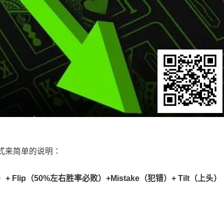
式来简单的说明：
）+
Flip
（50%左右胜率必败）+
Mistake
（犯错）+
Tilt
（上头）