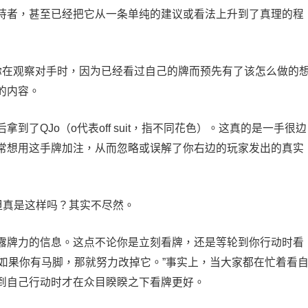
持者，甚至已经把它从一条单纯的建议或看法上升到了真理的程
如果你在观察对手时，因为已经看过自己的牌而预先有了该怎么做的
的内容。
了QJo（o代表off suit，指不同花色）。这真的是一手很边
常想用这手牌加注，从而忽略或误解了你右边的玩家发出的真实
但真是这样吗？其实不尽然。
露牌力的信息。这点不论你是立刻看牌，还是等轮到你行动时看
话，“如果你有马脚，那就努力改掉它。”事实上，当大家都在忙着看
到自己行动时才在众目睽睽之下看牌更好。