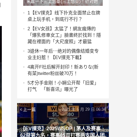
来蹭一下三上悠亜(三上悠亚)！针对她
用
择偶条件之我见！【EV撲克下載】
1
【EV撲克】线下扑克全面禁止在牌
桌上玩手机，到底行不行？
2
【EV女孩】太猛了！網友瘋傳的
「爆乳修車女工」臉書終於找到！隱
藏在裡面的「大尺度照」才最猛
3
退休一年后⋯绝对的偶像结婚变专
业主妇惹！【EV撲克下載】
4
离开F社后解开封印！新ありな(新
有菜)twitter粉丝破70万！
5
才分手金刚！小娴公开帮「旧爱」
打气 「新喜讯」曝光了
上一篇
2025 年 6 月 29 日 06:34
【EV撲克】2025WSOP | 茅人及赛事
62获第九名，赛事65双打赛两支国人团