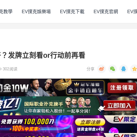
撲克教學
EV撲克娛樂場
EV撲克下載
EV撲克官網
EV
？发牌立刻看or行动前再看
302
阅读