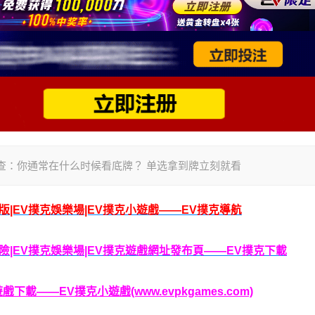
来做个调查：你通常在什么时候看底牌？ 单选拿到牌立刻就看
腦版|EV撲克娛樂場|EV撲克小遊戲——EV撲克導航
克保險|EV撲克娛樂場|EV撲克遊戲網址發布頁——EV撲克下載
載——EV撲克小遊戲(www.evpkgames.com)