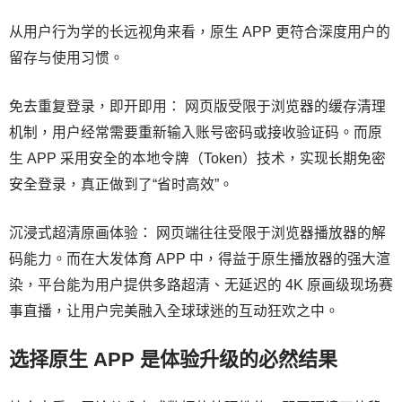
从用户行为学的长远视角来看，原生 APP 更符合深度用户的
留存与使用习惯。
免去重复登录，即开即用： 网页版受限于浏览器的缓存清理
机制，用户经常需要重新输入账号密码或接收验证码。而原
生 APP 采用安全的本地令牌（Token）技术，实现长期免密
安全登录，真正做到了“省时高效”。
沉浸式超清原画体验： 网页端往往受限于浏览器播放器的解
码能力。而在大发体育 APP 中，得益于原生播放器的强大渲
染，平台能为用户提供多路超清、无延迟的 4K 原画级现场赛
事直播，让用户完美融入全球球迷的互动狂欢之中。
选择原生 APP 是体验升级的必然结果