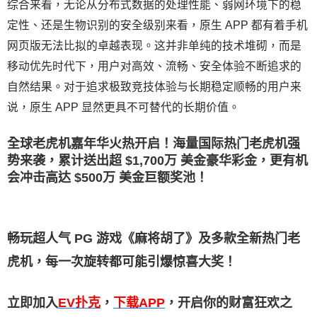
综合来看，无论从分布式数据的处理性能、弱网环境下的稳
定性、还是生物识别的安全级别来看，原生 APP 都有着手机
网页版无法比拟的卓越表现。这并非单纯的技术堆砌，而是
移动优先时代下，用户对高效、流畅、安全体验不断追求的
自然结果。对于追求极致竞技体验与长期稳定顺畅的用户来
说，原生 APP 显然更具不可替代的长期价值。
全球老虎机嘉年华火热开启！海量国际热门老虎机强
势来袭，累计送出超 $1,700万 美金豪华彩金，更有机
会冲击高达 $500万 美金巨额奖池！
畅玩超人气 PG 游戏《麻将胡了》及多款全新热门老
虎机，每一次旋转都可能引爆惊喜大奖！
立即加入
EV扑克
，
下载APP
，开启你的财富狂欢之