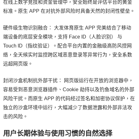
在线上数字竞技和资金管理中，安全始终是评估平台的黄金
标准。原生 APP 在对抗外部风险时具备天然的封闭性壁垒。
硬件级生物识别融合： 大发体育原生 APP 完美结合了移动
端设备的底层安全模块，支持 Face ID（人脸识别） 与
Touch ID（指纹验证）。配合平台内置的金融级高防风控网
络，全天候实时监控跨区域恶意登录等异常行为，安全系数
远超网页版。
封闭沙盒机制抗外部干扰： 网页版运行在开放的浏览器中，
容易受到恶意浏览器插件、Cookie 劫持以及钓鱼域名的外部
风险干扰。而原生 APP 的代码经过签名和加密协议保护，在
独立的沙盒环境中运行，大幅减少了数据泄露和外部非法攻
击的风险。
用户长期体验与使用习惯的自然选择