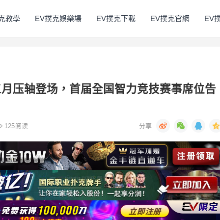
撲克教學
EV撲克娛樂場
EV撲克下載
EV撲克官網
EV
五月压轴登场，首届全国智力竞技赛事席位告
125
阅读