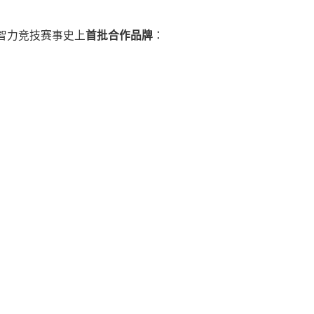
智力竞技赛事史上
首批合作品牌
：