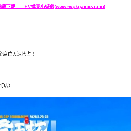
載——EV撲克小遊戲(www.evpkgames.com)
，剩余席位火速抢占！
大街店）