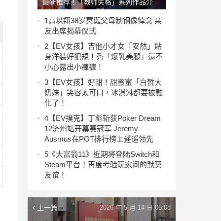
最新推荐！「教师失格」系列作品介
绍……【EV撲克下載】
1
高以翔38岁冥诞父母制铜像悼念 亲
友出席揭幕仪式
2
【EV女孩】吉他小才女「安然」貼
身洋裝好犯規！秀「爆乳美腿」還不
小心露出小褲褲！
3
【EV女孩】好甜！甜蜜蜜「白皙大
奶妹」笑容太可口，冰淇淋都要被融
化了！
4
【EV撲克】丁彪斩获Poker Dream
12济州站开幕赛冠军 Jeremy
Ausmus在PGT排行榜上遥遥领先
5
《大富翁11》近期将登陆Switch和
Steam平台！再度考验玩家间的默契
友谊！
上一篇
2026 年 5 月 14 日 05:08