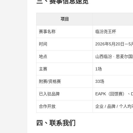
三、赛事信息速览
项目
赛事名称
临汾尧王杯
时间
2026年5月20日－5
地点
山西临汾 · 思麦尔
主赛
1场
附赛/资格赛
33场
已入驻品牌
EAPK（回馈赛）、
合作开放
企业 / 品牌 / 个人
四、联系我们