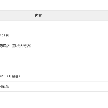
内容
月25日
国际酒店（鼓楼大街店）
DPT（开幕赛）
均可冠名