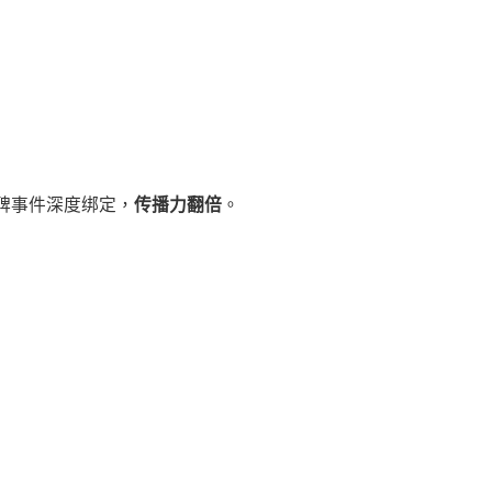
碑事件深度绑定，
传播力翻倍
。