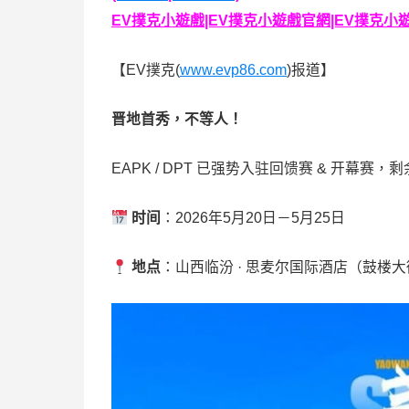
EV撲克小遊戲|EV撲克小遊戲官網|EV撲克小遊戲下
【EV撲克(
www.evp86.com
)报道】
晋地首秀，不等人！
EAPK / DPT 已强势入驻回馈赛 & 开幕赛
时间
：2026年5月20日－5月25日
地点
：山西临汾 · 思麦尔国际酒店（鼓楼