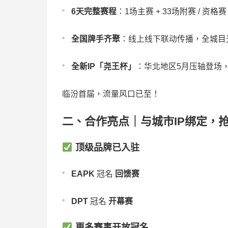
6天完整赛程
：1场主赛 + 33场附赛 / 资
全国牌手齐聚
：线上线下联动传播，全城目
全新IP「尧王杯」
：华北地区5月压轴登场
临汾首届，流量风口已至！
二、合作亮点｜与城市IP绑定，
顶级品牌已入驻
EAPK
冠名
回馈赛
DPT
冠名
开幕赛
更多赛事开放冠名