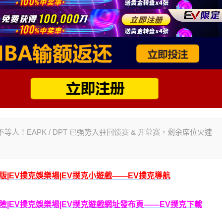
秀，不等人！EAPK / DPT 已强势入驻回馈赛 & 开幕赛，剩余席位火速
腦版|EV撲克娛樂場|EV撲克小遊戲——EV撲克導航
克保險|EV撲克娛樂場|EV撲克遊戲網址發布頁——EV撲克下載