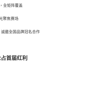
格赛，全矩阵覆盖
光聚焦赛场
，诚邀全国品牌冠名合作
抢占首届红利