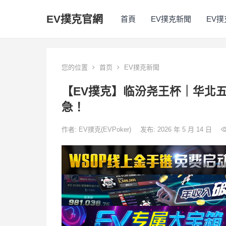
EV撲克官網
首頁
EV撲克新聞
EV
您的位置
首页
EV撲克新聞
【EV撲克】临汾尧王杯｜华北
急！
作者:
EV撲克(EVPoker)
发布: 2026 年 5 月 14 日