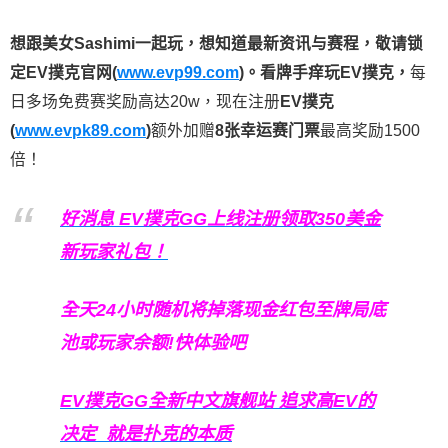
想跟美女Sashimi一起玩，
想知道最新资讯与赛程，
敬请锁
定EV撲克官网(
www.evp99.com
)。
看牌手痒玩EV撲克，
每
日多场免费赛奖励高达20w，现在注册
EV撲克
(
www.evpk89.com
)
额外加赠
8张幸运赛门票
最高奖励1500
倍！
好消息 EV撲克GG上线注册领取350美金
新玩家礼包！
全天24小时随机将掉落现金红包至牌局底
池或玩家余额!快体验吧
EV撲克GG
全新中文旗舰站
追求高EV
的
决定
就是扑克的本质