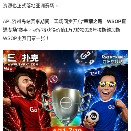
资源也正式落地亚洲赛场。
APL济州岛站赛事期间，现场同步开启“
荣耀之路
—WSOP
直
通专场
”赛事，冠军将获得价值1万刀的2026年拉斯维加斯
WSOP主赛门票一张！