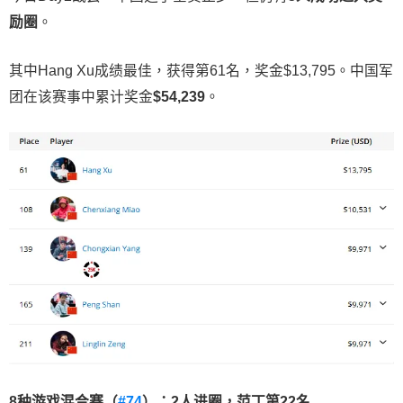
励圈
。
其中Hang Xu成绩最佳，获得第61名，奖金$13,795。中国军
团在该赛事中累计奖金
$54,239
。
8
种游戏混合赛（
#74
）：
2
人进圈，范丁第
22
名