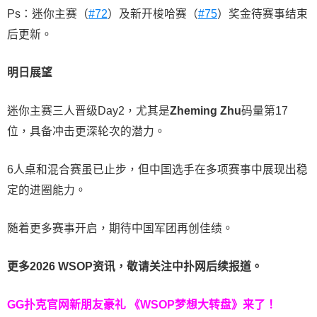
Ps：迷你主赛（
#72
）及新开梭哈赛（
#75
）奖金待赛事结束
后更新。
明日展望
迷你主赛三人晋级Day2，尤其是
Zheming Zhu
码量第17
位，具备冲击更深轮次的潜力。
6人桌和混合赛虽已止步，但中国选手在多项赛事中展现出稳
定的进圈能力。
随着更多赛事开启，期待中国军团再创佳绩。
更多
2026 WSOP
资讯，敬请关注中扑网后续报道。
GG扑克官网新朋友豪礼
《WSOP梦想大转盘》来了！