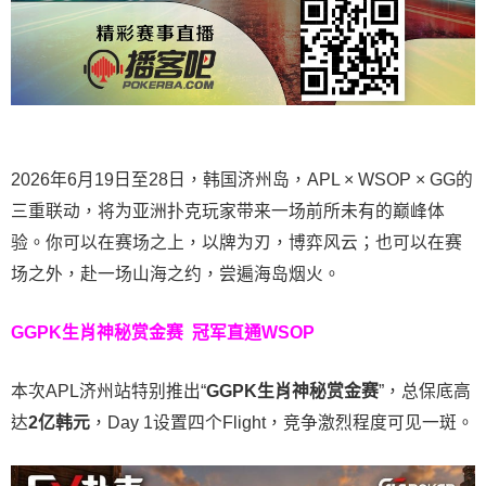
2026年6月19日至28日，韩国济州岛，APL × WSOP × GG的
三重联动，将为亚洲扑克玩家带来一场前所未有的巅峰体
验。
你可以在赛场之上，以牌为刃，博弈风云；也可以在赛
场之外，赴一场山海之约，尝遍海岛烟火。
GGPK生肖神秘赏金赛
冠军直通WSOP
本次APL济州站特别推出“
GGPK
生肖神秘赏金赛
”，总保底高
达
2
亿韩元
，Day 1设置四个Flight，竞争激烈程度可见一斑。