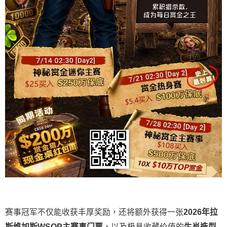
赛事冠军不仅能收获丰厚奖励，还将额外获得一张
2026
年拉
斯维加斯
WSOP
主赛事门票
，以及极具收藏价值的
生肖造型