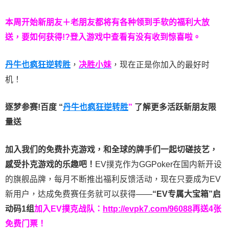
本周开始新朋友＋老朋友都将有各种领到手软的福利大放
送，要如何获得!?登入游戏中查看有没有收到惊喜啦。
丹牛也疯狂逆转胜
，
决胜小妹
，现在正是你加入的最好时
机！
逐梦参赛!百度 “
丹牛也疯狂逆转胜
”
了解更多
活跃新朋友限
量送
加入我们的免费扑克游戏，和全球的牌手们一起切磋技艺，
感受扑克游戏的乐趣吧！
EV撲克作为GGPoker在国内新开设
的旗舰品牌，每月不断推出福利反馈活动，现在只要成为EV
新用户，达成免费赛任务就可以获得——
“EV专属大宝箱”启
动码1组
加入EV撲克战队：
http://evpk7.com/96088
再送4张
免费门票！