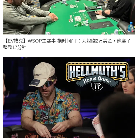
【EV撲克】WSOP主赛事“拖时间门”：为躺赚2万美金，他磨了
整整17分钟