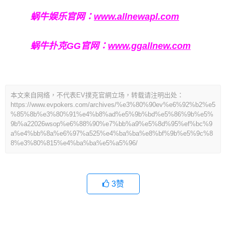
蜗牛娱乐官网：
www.allnewapl.com
蜗牛扑克GG官网：
www.ggallnew.com
本文来自网络，不代表EV撲克官網立场，转载请注明出处：
https://www.evpokers.com/archives/%e3%80%90ev%e6%92%b2%e5
%85%8b%e3%80%91%e4%b8%ad%e5%9b%bd%e5%86%9b%e5%
9b%a22026wsop%e6%88%90%e7%bb%a9%e5%8d%95%ef%bc%9
a%e4%bb%8a%e6%97%a525%e4%ba%ba%e8%bf%9b%e5%9c%8
8%e3%80%815%e4%ba%ba%e5%a5%96/
3
赞