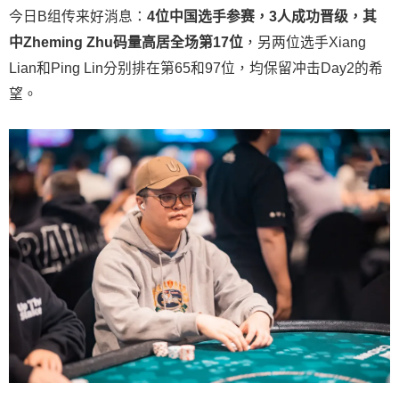
今日B组传来好消息：
4
位中国选手参赛，
3
人成功晋级，其
中
Zheming Zhu
码量高居全场第
17
位
，另两位选手Xiang
Lian和Ping Lin分别排在第65和97位，均保留冲击Day2的希
望。