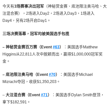
今天有
3
场赛事决出冠军
（神秘赏金赛、底池限注奥马哈、大
注混合赛），2场进入Day2，2场进入Day3，1场进入
Day4，另有2场开启Day1。
三场决赛落幕，冠军均被美国选手包揽
–
神秘赏金赛百万赛（
Event
#63
）
：美国选手Matthew
Higgins从22,811人次中脱颖而出，赢得$1,000,000冠军奖
金。
–
底池限注奥马哈（
Event
#70
）
：美国选手Michael
Mizrachi夺冠，收获$1,350,203。
–
大注混合赛（
Event
#71
）
：美国选手Dylan Smith登顶，
拿下$182,591。