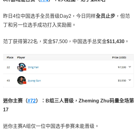
昨日4位中国选手全员晋级Day2，今日同样
全员止步
，但范
丁和另一位选手成功打入奖励圈。
范丁获得第22名，奖金$7,500，中国选手总奖金
$11,430
。
迷你主赛（
#72
）：
B
组三人晋级，
Zheming Zhu
码量全场第
17
迷你主赛A组仅一位中国选手参赛未能晋级。