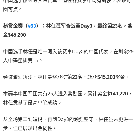
中国选手虽未进入决赛桌，但在各赛事中均有斩获，表现可
圈可点。
秘赏金赛（
#63
）：林任孤军奋战至
Day3
，最终第
23
名，奖
金
$45,200
中国选手
林任
是唯一闯入该赛事Day3的中国代表，在剩余29
人中码量排第15。
经过激烈角逐，林任最终获得
第
23
名
，斩获
$45,200
奖金。
本赛事中国军团共有25人进入奖励圈，累计奖金
$140,220
，
林任贡献了最高单笔成绩。
从全场第二到短码，再到Day3的顽强坚守，林任虽未更进一
步，但已展现出色韧性。