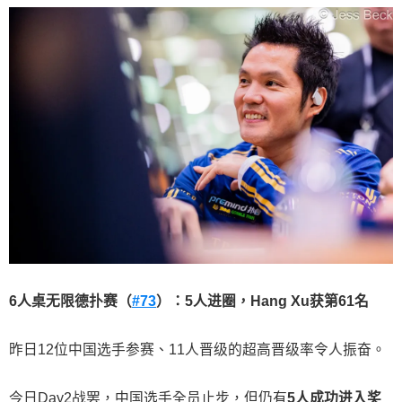
6
人桌无限德扑赛（
#73
）：
5
人进圈，
Hang Xu
获第
61
名
昨日12位中国选手参赛、11人晋级的超高晋级率令人振奋。
今日Day2战罢，中国选手全员止步，但仍有
5
人成功进入奖