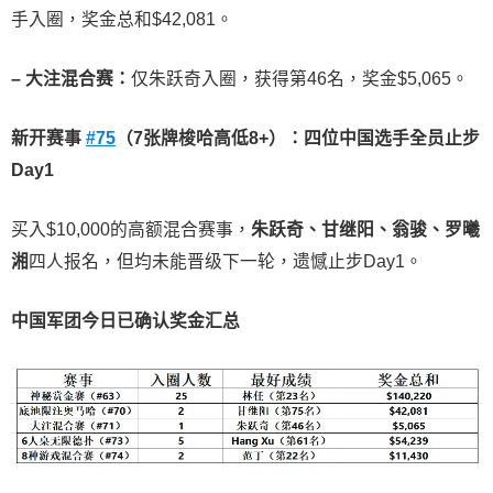
手入圈，奖金总和$42,081。
–
大注混合赛：
仅朱跃奇入圈，获得第46名，奖金$5,065。
新开赛事
#75
（
7
张牌梭哈高低
8+
）：四位中国选手全员止步
Day1
买入$10,000的高额混合赛事，
朱跃奇、甘继阳、翁骏、罗曦
湘
四人报名，但均未能晋级下一轮，遗憾止步Day1。
中国军团今日已确认奖金汇总