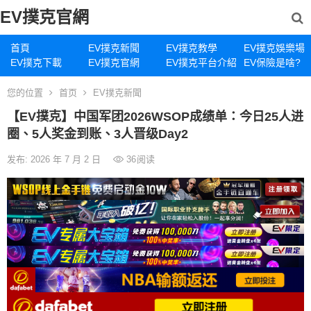
EV撲克官網
首頁
EV撲克新聞
EV撲克教學
EV撲克娛樂場
EV撲克下載
EV撲克官網
EV撲克平台介紹
EV保險是啥?
您的位置
首页
EV撲克新聞
【EV撲克】中国军团2026WSOP成绩单：今日25人进
圈、5人奖金到账、3人晋级Day2
发布: 2026 年 7 月 2 日
36
阅读