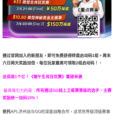
通过官网加入的新朋友，即可免费获得转盘启动码1组。周末
六日两天奖励加倍，每位玩家最高可领取2组启动码！
。
总保底1个亿！
《端午生肖狂欢赛》重磅来袭
最具吸引力的是：
所有通过
GG
线上卫星赛晋级的选手，主赛
奖励统一加码
10%
！
依托
APL济州站与GG的深度战略合作，这项世界级顶级赛事