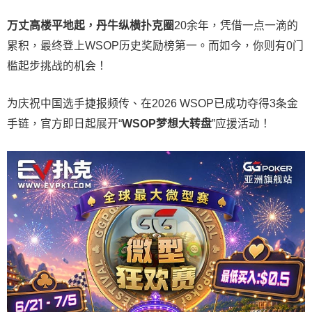
万丈高楼平地起，丹牛纵横扑克圈
20余年，凭借一点一滴的
累积，最终登上WSOP历史奖励榜第一。而如今，你则有0门
槛起步挑战的机会！
为庆祝中国选手捷报频传、在2026 WSOP已成功夺得3条金
手链，官方即日起展开“
WSOP
梦想大转盘
”应援活动！