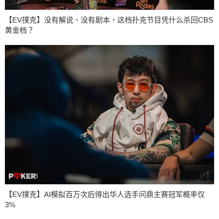
【EV撲克】没有解说、没有剧本，这档扑克节目凭什么杀回CBS
黄金档？
【EV撲克】AI模拟百万次后得出华人选手问鼎主赛冠军概率仅
3%