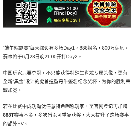
“端午粽霸赛”每天都设有多场Day1，888报名，800万保底，
赛事将于6月28日晚21:00开打Day2。
中国玩家只要夺冠，不只能获得特殊生肖龙专属头像，更有
全新“黑金”设计的虎首造型丹牛签名纪念奖杯，为你的胜利荣
耀加冕。
若在比赛中成功淘汰任意特色昵称玩家，至官网登记再加赠
888T
赛事基金，多次猎杀可重复获奖，大大提升了这场赛事
的额外EV。