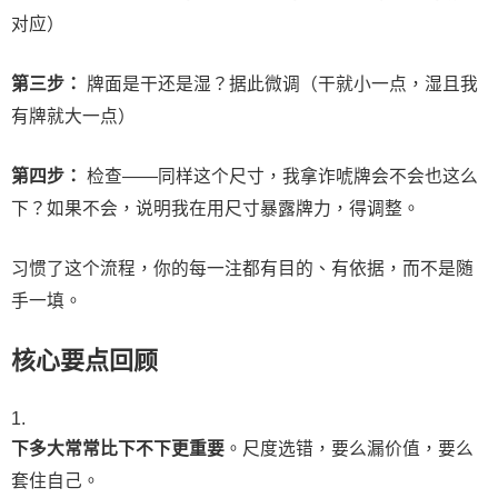
对应）
第三步：
牌面是干还是湿？据此微调（干就小一点，湿且我
有牌就大一点）
第四步：
检查——同样这个尺寸，我拿诈唬牌会不会也这么
下？如果不会，说明我在用尺寸暴露牌力，得调整。
习惯了这个流程，你的每一注都有目的、有依据，而不是随
手一填。
核心要点回顾
下多大常常比下不下更重要
。尺度选错，要么漏价值，要么
套住自己。