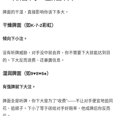
牌面的干湿，直接影响你该下多大。
干燥牌面（如K-7-2彩虹）
倾向下小注。
没有听牌威胁，对手没中就会弃，你不需要下大就能达到目
的。下大反而浪费、还暴露信息。
湿润牌面（如9♥8♥6♠）
有强牌就下大注。
牌面全是听牌，你下大是为了“收费”——不让对手便宜地追同
花、追顺子。下小了等于送给对手好赔率，他成牌后你反而
亏。