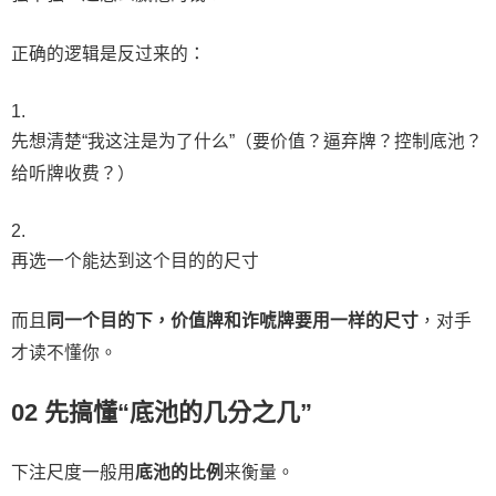
正确的逻辑是反过来的：
先想清楚“我这注是为了什么”（要价值？逼弃牌？控制底池？
给听牌收费？）
再选一个能达到这个目的的尺寸
而且
同一个目的下，价值牌和诈唬牌要用一样的尺寸
，对手
才读不懂你。
02 先搞懂“底池的几分之几”
下注尺度一般用
底池的比例
来衡量。