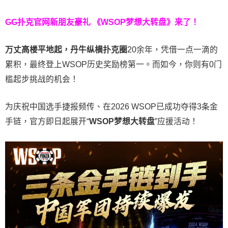
GG扑克官网新朋友豪礼
《WSOP梦想大转盘》来了！
万丈高楼平地起，丹牛纵横扑克圈
20余年，凭借一点一滴的
累积，最终登上WSOP历史奖励榜第一。而如今，你则有0门
槛起步挑战的机会！
为庆祝中国选手捷报频传、在2026 WSOP已成功夺得3条金
手链，官方即日起展开“
WSOP
梦想大转盘
”应援活动！