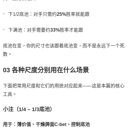
下1/2底池：对手只需约
25%
胜率就能跟
下满池：对手需要约
33%
胜率才能跟
底池在变，你的尺寸也该跟着底池变，而不是永远下一个死
数。
03 各种尺度分别用在什么场景
下面把常用尺度和它们的用途对应起来——这是本篇的核心
工具。
小注（1/4 – 1/3底池）
用于：薄价值、干燥牌面C-bet、控制底池