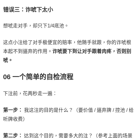
错误三：诈唬下太小
想唬走对手，却只下1/4底池。
这点小注给了对手极便宜的赔率，他随手就跟，你的诈唬根
本起不到逼弃的作用。
诈唬要下到让对手跟着肉疼，否则别
唬。
06 一个简单的自检流程
下注前，花两秒走一遍：
第一步：
我这注的目的是什么？（要价值 / 逼弃牌 / 控池 / 给
听牌收费）
第二步：
达到这个目的，需要多大的注？（参考上面的场景