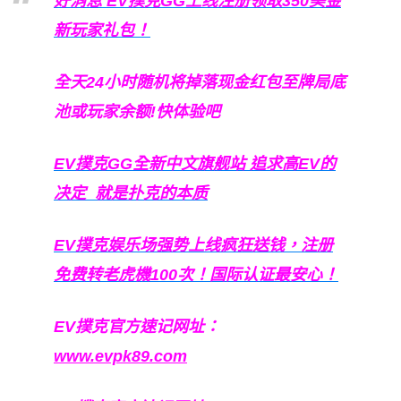
好消息 EV撲克GG上线注册领取350美金
新玩家礼包！
全天24小时随机将掉落现金红包至牌局底
池或玩家余额!快体验吧
EV撲克GG
全新中文旗舰站
追求高EV
的
决定
就是扑克的本质
EV撲克娱乐场强势上线疯狂送钱，注册
免费转老虎機100次！国际认证最安心！
EV撲克官方速记网址：
www.evpk89.com