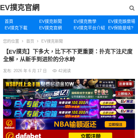
EV撲克官網
首頁
EV撲克新聞
EV撲克教學
EV撲克娛樂場
EV撲克下載
EV撲克官網
EV撲克平台介紹
EV保險是啥?
您的位置
首页
EV撲克新聞
【EV撲克】下多大，比下不下更重要：扑克下注尺度
全解，从新手到进阶的分水岭
发布: 2026 年 6 月 17 日
42
阅读