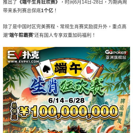
推出了
《端午生肖狂欢赛》
，时间6月14日-28日，为期两周
带来系列赛总保底
1
个亿
！
除了是中国时区完美赛程、常规生肖赛奖励提升外，重点高
潮“
端午粽霸赛
”还有国人专享双重加码福利！