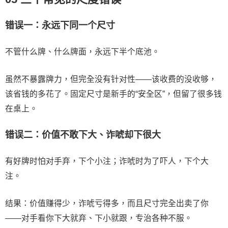
错误一：永远下同一个尺寸
不管什么牌、什么牌面，永远下半个底池。
虽然不暴露牌力，但完全没有针对性——该收费的没收够，
该省钱的多花了。固定尺寸是新手的“安全区”，但留了很多钱
在桌上。
错误二：价值不敢下大、诈唬却下很大
有好牌时怕对手弃，下个小注；诈唬时为了吓人，下个大
注。
结果：价值赚得少，诈唬亏得多，而且尺寸完全出卖了你
——对手看你下大就弃、下小就跟，专治各种不服。