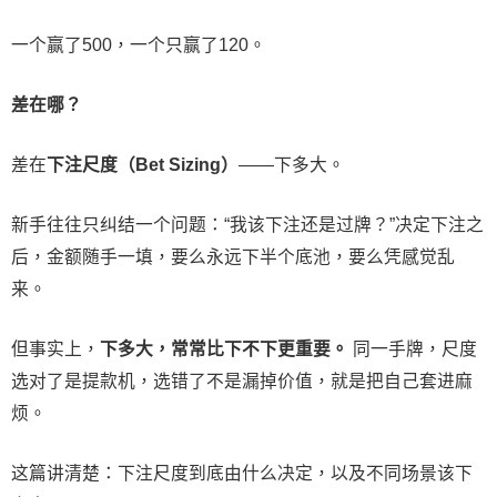
一个赢了500，一个只赢了120。
差在哪？
差在
下注尺度（Bet Sizing）
——下多大。
新手往往只纠结一个问题：“我该下注还是过牌？”决定下注之
后，金额随手一填，要么永远下半个底池，要么凭感觉乱
来。
但事实上，
下多大，常常比下不下更重要。
同一手牌，尺度
选对了是提款机，选错了不是漏掉价值，就是把自己套进麻
烦。
这篇讲清楚：下注尺度到底由什么决定，以及不同场景该下