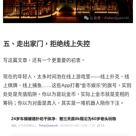
五、走出家门，拒绝线上失控
写这篇文章，还有一个更重要的初衷。
现在的年轻人，太多时间泡在线上游戏里——线上扑克、线
上棋牌、线上捕鱼……这些App打着“金币娱乐”的旗号，实则
处处是充值陷阱。你以为是玩金币，实际上金币就是变相的
筹码；你以为对面是真人，其实是一堆机器人陪你下注。