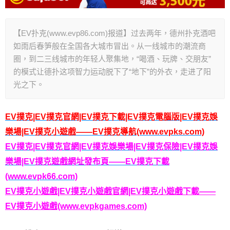
【EV扑克(www.evp86.com)报道】过去两年，德州扑克酒吧
如雨后春笋般在全国各大城市冒出。从一线城市的潮流商
圈，到二三线城市的年轻人聚集地，“喝酒、玩牌、交朋友”
的模式让德扑这项智力运动脱下了“地下”的外衣，走进了阳
光之下。
EV撲克|EV撲克官網|EV撲克下載|EV撲克電腦版|EV撲克娛
樂場|EV撲克小遊戲——EV撲克導航(www.evpks.com)
EV撲克|EV撲克官網|EV撲克娛樂場|EV撲克保險|EV撲克娛
樂場|EV撲克遊戲網址發布頁——EV撲克下載
(www.evpk66.com)
EV撲克小遊戲|EV撲克小遊戲官網|EV撲克小遊戲下載——
EV撲克小遊戲(www.evpkgames.com)