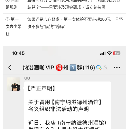
楚规则
结算？”——只要涉及现金离场，请立刻拉黑
③ 第一
如果还是心存疑虑，第一次体验不要带超200元，且坚
次去少带
决不参与“借钱”“赊码”
钱