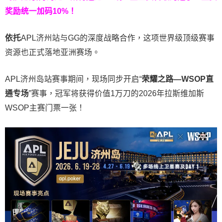
奖励统一加码
10%
！
依托
APL济州站与GG的深度战略合作，这项世界级顶级赛事
资源也正式落地亚洲赛场。
APL济州岛站赛事期间，现场同步开启“
荣耀之路
—WSOP
直
通专场
”赛事，冠军将获得价值1万刀的2026年拉斯维加斯
WSOP主赛门票一张！