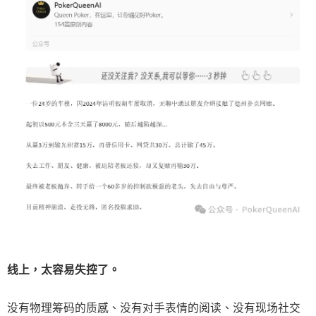
线上，太容易失控了。
没有物理筹码的质感、没有对手表情的阅读、没有现场社交