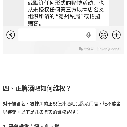
四、正牌酒吧如何维权？
对于被冒名、被抹黑的正规德扑酒吧品牌及门店，绝不能坐
以待毙。以下是几条务实的维权路径：
1. 平台投诉：快、准、狠