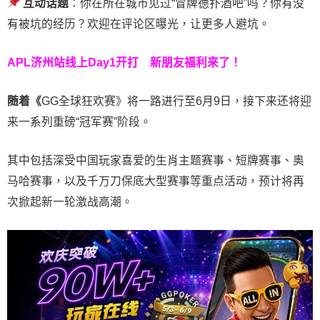
互动话题
：你在所在城市见过“冒牌德扑酒吧”吗？你有没
有被坑的经历？欢迎在评论区曝光，让更多人避坑。
APL济州站线上Day1开打
新朋友福利来了！
随着《
GG全球狂欢赛》将一路进行至6月9日，接下来还将迎
来一系列重磅“冠军赛”阶段。
其中包括深受中国玩家喜爱的生肖主题赛事、短牌赛事、奥
马哈赛事，以及千万刀保底大型赛事等重点活动，预计将再
次掀起新一轮激战高潮。