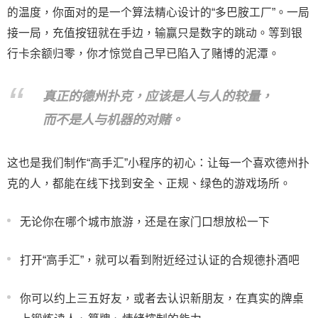
的温度，你面对的是一个算法精心设计的“多巴胺工厂”。一局
接一局，充值按钮就在手边，输赢只是数字的跳动。等到银
行卡余额归零，你才惊觉自己早已陷入了赌博的泥潭。
真正的德州扑克，应该是人与人的较量，
而不是人与机器的对赌。
这也是我们制作“高手汇”小程序的初心：让每一个喜欢德州扑
克的人，都能在线下找到安全、正规、绿色的游戏场所。
无论你在哪个城市旅游，还是在家门口想放松一下
打开“高手汇”，就可以看到附近经过认证的合规德扑酒吧
你可以约上三五好友，或者去认识新朋友，在真实的牌桌