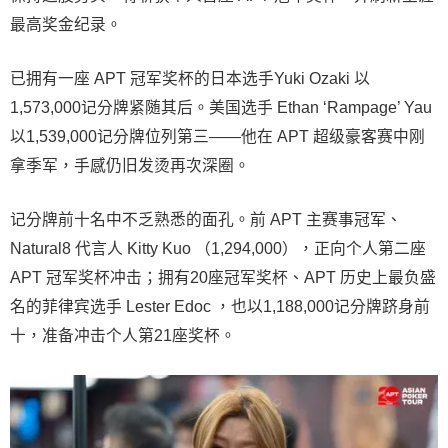
最高奖金纪录。
已拥有一座 APT 冠军奖杯的日本选手Yuki Ozaki 以
1,573,000记分牌紧随其后。美国选手 Ethan ‘Rampage’ Yau
以1,539,000记分牌位列第三——他在 APT 超级豪客赛中刚
拿季军，手感仍旧发烫再次深圈。
记分牌前十名中不乏熟悉的面孔。前 APT 主赛事冠军、
Natural8 代言人 Kitty Kuo （1,294,000），正向个人第二座
APT 冠军奖杯冲击；拥有20座冠军奖杯、APT 历史上最负盛
名的菲律宾选手 Lester Edoc ，也以1,188,000记分牌跻身前
十，准备冲击个人第21座奖杯。