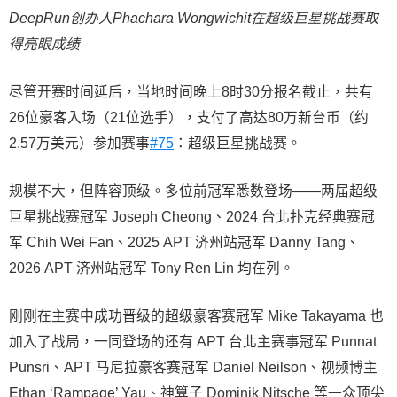
DeepRun创办人Phachara Wongwichit在超级巨星挑战赛取
得亮眼成绩
尽管开赛时间延后，当地时间晚上8时30分报名截止，共有
26位豪客入场（21位选手），支付了高达80万新台币（约
2.57万美元）参加赛事
#75
：超级巨星挑战赛。
规模不大，但阵容顶级。多位前冠军悉数登场——两届超级
巨星挑战赛冠军 Joseph Cheong、2024 台北扑克经典赛冠
军 Chih Wei Fan、2025 APT 济州站冠军 Danny Tang、
2026 APT 济州站冠军 Tony Ren Lin 均在列。
刚刚在主赛中成功晋级的超级豪客赛冠军 Mike Takayama 也
加入了战局，一同登场的还有 APT 台北主赛事冠军 Punnat
Punsri、APT 马尼拉豪客赛冠军 Daniel Neilson、视频博主
Ethan ‘Rampage’ Yau、神算子 Dominik Nitsche 等一众顶尖