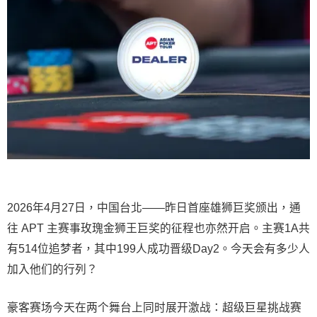
2026年4月27日，中国台北——昨日首座雄狮巨奖颁出，通
往 APT 主赛事玫瑰金狮王巨奖的征程也亦然开启。主赛1A共
有514位追梦者，其中199人成功晋级Day2。今天会有多少人
加入他们的行列？
豪客赛场今天在两个舞台上同时展开激战：超级巨星挑战赛