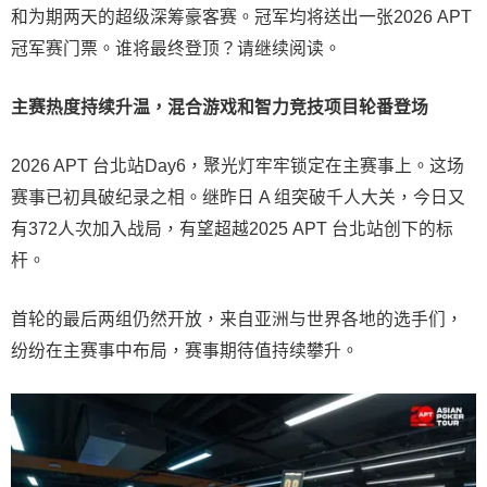
和为期两天的超级深筹豪客赛。冠军均将送出一张2026 APT
冠军赛门票。谁将最终登顶？请继续阅读。
主赛热度持续升温，混合游戏和智力竞技项目轮番登场
2026 APT 台北站Day6，聚光灯牢牢锁定在主赛事上。这场
赛事已初具破纪录之相。继昨日 A 组突破千人大关，今日又
有372人次加入战局，有望超越2025 APT 台北站创下的标
杆。
首轮的最后两组仍然开放，来自亚洲与世界各地的选手们，
纷纷在主赛事中布局，赛事期待值持续攀升。