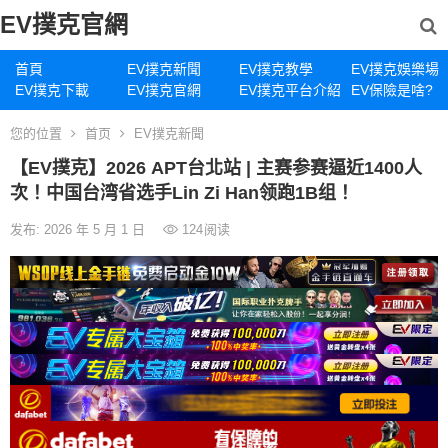
EV撲克官網
首頁
EV撲克新聞
EV撲克教學
EV撲克娛樂場
EV撲克下載
EV撲克官網
EV撲克平台介紹
EV保險是啥?
您的位置
首页
EV撲克新聞
【EV撲克】​2026 APT台北站 | 主赛参赛逼近1400人
次！中国台湾省选手Lin Zi Han领跑1B组！
发布: 2026 年 5 月 1 日
124
阅读