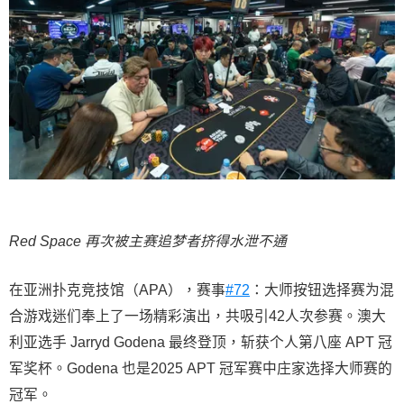
Red Space 再次被主赛追梦者挤得水泄不通
在亚洲扑克竞技馆（APA），赛事
#72
：大师按钮选择赛为混
合游戏迷们奉上了一场精彩演出，共吸引42人次参赛。澳大
利亚选手 Jarryd Godena 最终登顶，斩获个人第八座 APT 冠
军奖杯。Godena 也是2025 APT 冠军赛中庄家选择大师赛的
冠军。