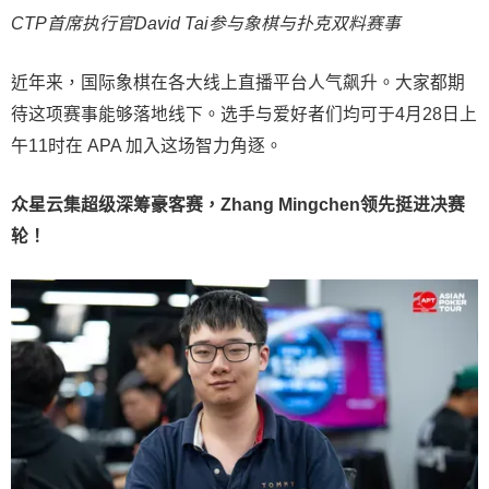
CTP首席执行官David Tai参与象棋与扑克双料赛事
近年来，国际象棋在各大线上直播平台人气飙升。大家都期
待这项赛事能够落地线下。选手与爱好者们均可于4月28日上
午11时在 APA 加入这场智力角逐。
众星云集超级深筹豪客赛，Zhang Mingchen领先挺进决赛
轮！