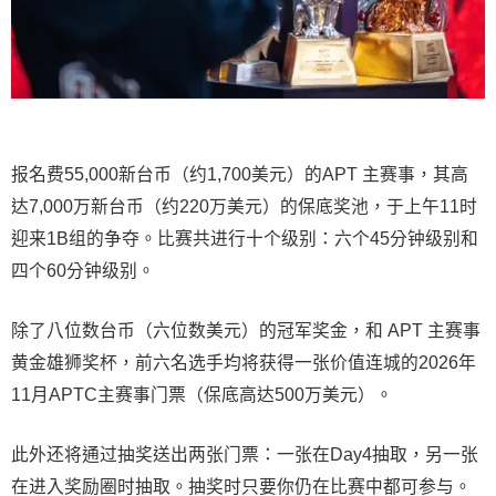
报名费55,000新台币（约1,700美元）的APT 主赛事，其高
达7,000万新台币（约220万美元）的保底奖池，于上午11时
迎来1B组的争夺。比赛共进行十个级别：六个45分钟级别和
四个60分钟级别。
除了八位数台币（六位数美元）的冠军奖金，和 APT 主赛事
黄金雄狮奖杯，前六名选手均将获得一张价值连城的2026年
11月APTC主赛事门票（保底高达500万美元）。
此外还将通过抽奖送出两张门票：一张在Day4抽取，另一张
在进入奖励圈时抽取。抽奖时只要你仍在比赛中都可参与。