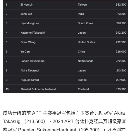
成功晋级的前 APT 主赛事冠军包括：卫冕台北站冠军 Akira
Takasugi（213,500）、2024 APT 台北扑克经典赛超级豪客
赛冠军 Phanlert Sukonthachartnant（195,300），以及刚在