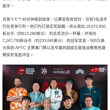
高手。
当第十七个40分钟级别结束、比赛宣告收官时，仅有5名选手
仍在竞争行列。他们均已锁定奖励圈，将从高达 19,072,950
新台币（约613,280美元） 的总奖池分一杯羹，并将向
7,247,750新台币（约233,045美元） 的冠军奖金、500万美
元保底 APTC 主赛事门票以及专属的超级巨星挑战赛黑色雄
狮奖杯发起冲击。