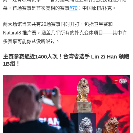
幕，首场赛事是首次亮相的赛事
#70
：中国象棋/扑克。
两大场馆当天共有20场赛事同时开打，包括卫星赛和
Natural8 推广赛，涵盖几乎所有的扑克变体项目——其中许
多赛事可能你从没听说过。
主赛参赛逼近1400人次！台湾省选手 Lin Zi Han 领跑
1B组！