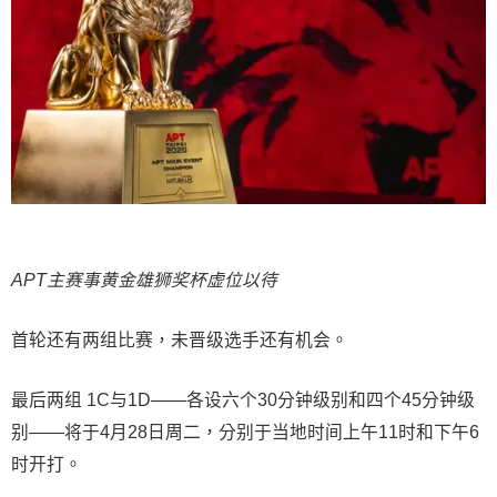
APT主赛事黄金雄狮奖杯虚位以待
首轮还有两组比赛，未晋级选手还有机会。
最后两组 1C与1D——各设六个30分钟级别和四个45分钟级
别——将于4月28日周二，分别于当地时间上午11时和下午6
时开打。