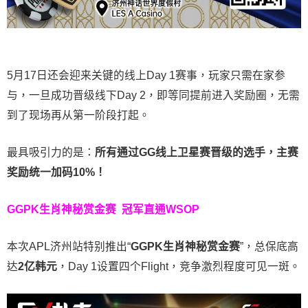
5月17日还会迎来关键的线上Day 1赛事，玩家只需在家参
与，一旦成功晋级线下Day 2，即等同提前进入奖励圈，无需
到了现场再从第一阶段打起。
最具吸引力的是：
所有通过
GG
线上卫星赛晋级的选手，主赛
奖励统一加码
10%
！
GGPK生肖神秘赏金赛
冠军直通WSOP
本次APL济州站特别推出“
GGPK
生肖神秘赏金赛
”，总保底高
达
2
亿韩元
，Day 1设置四个Flight，竞争激烈程度可见一斑。