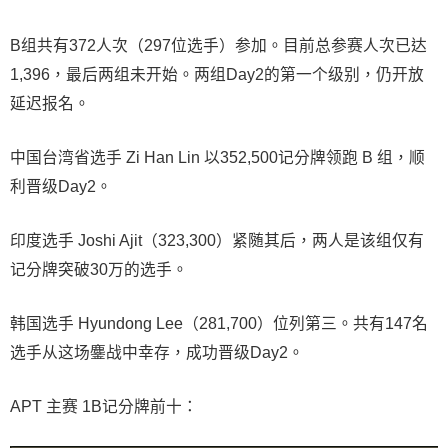
B组共有372人次（297位选手）参加。目前总参赛人次已达
1,396，最后两组未开始。两组Day2的第一个级别，仍开放
延迟报名。
中国台湾省选手 Zi Han Lin 以352,500记分牌领跑 B 组，顺
利晋级Day2。
印度选手 Joshi Ajit（323,300）紧随其后，两人是该组仅有
记分牌突破30万的选手。
韩国选手 Hyundong Lee（281,700）位列第三。共有147名
选手从这场鏖战中幸存，成功晋级Day2。
APT 主赛 1B记分牌前十：