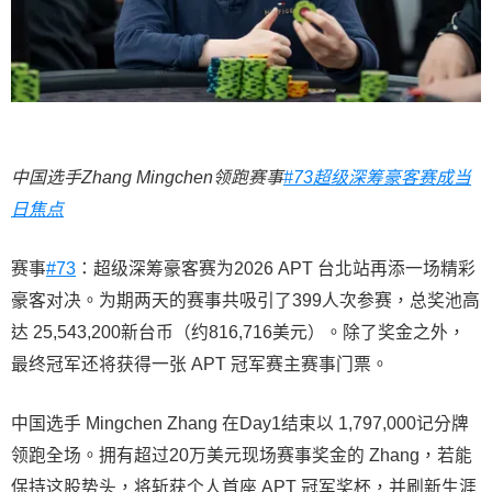
中国选手Zhang Mingchen领跑赛事
#73超级深筹豪客赛成当
日焦点
赛事
#73
：超级深筹豪客赛为2026 APT 台北站再添一场精彩
豪客对决。为期两天的赛事共吸引了399人次参赛，总奖池高
达 25,543,200新台币（约816,716美元）。除了奖金之外，
最终冠军还将获得一张 APT 冠军赛主赛事门票。
中国选手 Mingchen Zhang 在Day1结束以 1,797,000记分牌
领跑全场。拥有超过20万美元现场赛事奖金的 Zhang，若能
保持这股势头，将斩获个人首座 APT 冠军奖杯，并刷新生涯