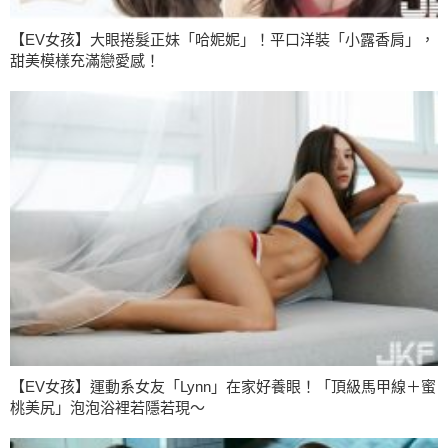
【EV女孩】大眼捲髮正妹「哈妮妮」！平口洋裝「小露香肩」，
甜美模樣充滿戀愛感！
【EV女孩】運動系女友「Lynn」在家好養眼！「頂級馬甲線＋蜜
桃美尻」泡泡浴裡若隱若現～