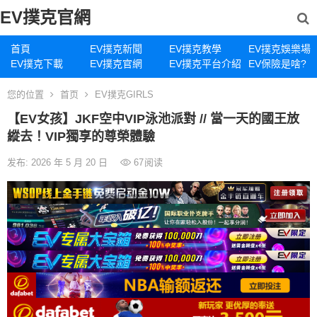
EV撲克官網
首頁
EV撲克新聞
EV撲克教學
EV撲克娛樂場
EV撲克下載
EV撲克官網
EV撲克平台介紹
EV保險是啥?
您的位置
首页
EV撲克GIRLS
【EV女孩】JKF空中VIP泳池派對 // 當一天的國王放
縱去！VIP獨享的尊榮體驗
发布: 2026 年 5 月 20 日
67
阅读