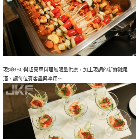
現烤BBQ與超豪華料理無限量供應，加上現調的新鮮雞尾
酒，讓每位賓客盡興享用～