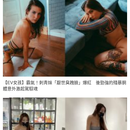
【EV女孩】霸氣！刺青妹「厭世臭跩臉」爆紅 後勁強的殘暴胴
體意外激起駕馭魂