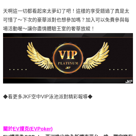
天啊這一切都看起來太夢幻了吧！這樣的享受錯過了真是太
可惜了～下次的豪華派對也想參加嗎？加入可以免費參與每
場活動喔～讓你盡情體驗王室的奢華放縱！
◆看更多JKF空中VIP泳池派對精彩報導◆
關於
EV撲克(EVPoker)