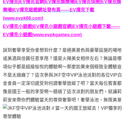
EV撲克|EV撲克官網|EV撲克娛樂場|EV撲克保險|EV撲克娛
樂場|EV撲克遊戲網址發布頁——EV撲克下載
(www.evpk66.com)
EV撲克小遊戲|EV撲克小遊戲官網|EV撲克小遊戲下載——
EV撲克小遊戲(www.evpkgames.com)
說到奢華享受你會想到什麼？是絕美景色與豪華設施的場地
或美酒與佳餚任意享用？還是火辣美女相伴左右？無論是哪
項似乎都是超級愉悅的體驗啊～那麼如果來個極致全體驗豈
不是太過癮了？這次參與JKF空中VIP泳池派對的各位VIP白
金會員一定深切感受到何謂奢華放縱了吧？當天每位賓客都
像是國王一般的享受啊～錯過了這次派對的朋友們，就讓莉
莉安來帶你們體驗當天的尊榮奢華吧！奢華泳池，無限美景