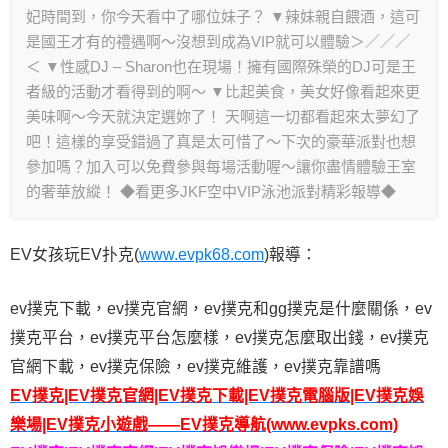
妃時間到，你今天看中了哪位妹子？ ▼辣妹親自餵酒，這可
是國王才有的禮遇啊～沒想到成為VIP就可以體驗＞／／／
＜ ▼性感DJ – Sharon也在現場！擁有國際殊榮的DJ可是王
者級的活動才看得到的啊～ ▼比起美食，美女好像看起來更
美味啊～今天就決定選妳了！ 天啊這一切都看起來太夢幻了
吧！這樣的享受錯過了真是太可惜了～下次的豪華派對也想
參加嗎？加入可以免費參與每場活動喔～讓你盡情體驗王室
的奢華放縱！ ◆看更多JKF空中VIP泳池派對精彩報導◆
EV女孩玩EV扑克(
www.evpk68.com
)報導：
ev撲克下載，ev撲克官網，ev撲克和gg撲克是什麼關係，ev
撲克平台，ev撲克平台怎麼樣，ev撲克怎麼取出錢，ev撲克
官網下載，ev撲克保險，ev撲克維護，ev撲克靠譜嗎
EV撲克|EV撲克官網|EV撲克下載|EV撲克電腦版|EV撲克娛
樂場|EV撲克小遊戲——EV撲克導航(www.evpks.com)