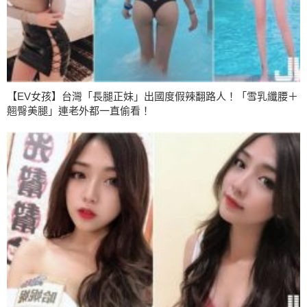
【EV女孩】台灣「長腿正妹」出國度假辣翻路人！「雪乳纖腰＋
翹臀美腿」連老外都一直偷看！