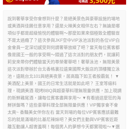
說到奢華享受你會想到什麼？是絕美景色與豪華設施的場地
或美酒與佳餚任意享用？還是火辣美女相伴左右？無論是哪
項似乎都是超級愉悅的體驗啊～那麼如果來個極致全體驗豈
不是太過癮了？這次參與JKF空中VIP泳池派對的各位VIP白
金會員一定深切感受到何謂奢華放縱了吧？當天每位賓客都
像是國王一般的享受啊～錯過了這次派對的朋友們，就讓莉
莉安來帶你們體驗當天的尊榮奢華吧！奢華泳池，無限美景
這次派對舉辦於台北香格裏拉遠東國際大飯店的頂樓獨立泳
池，遠眺台北101與絕美夜景，居高臨下如王者般霸氣！ ▼
美酒配上美景，國王的日常生活就是如此吧？ 王室等級料
理，現調美酒 現烤BBQ與超豪華料理無限量供應，加上現調
的新鮮雞尾酒，讓每位賓客盡興享用～ ▼有看過這麼狂的海
鮮拼盤嗎？這些豪華料理全部無限量供應！VIP獨享會不會
太爽~ 香豔美女伴你左右 當天到場的每位VIP賓客應該最難
忘的就是滿場的比基尼辣妹吧？美女們主動與VIP賓客近距
離互動讓人超害羞啊！每個男人的夢想今天都實現啦～▼選