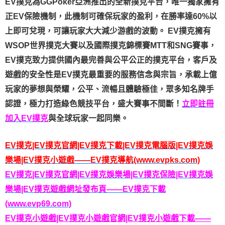
EV撲克為GGPoker亞洲推出的全新撲克平台，唯一獨家擁有
正EV保險機制，此機制可確保玩家的盈利，在勝率達60%以
上即可兌現，可讓玩家大大減少游戲的波動。 EV撲克擁有
WSOP世界撲克大賽以及國際撲克錦標賽MTT和SNG賽事，
EV撲克致力提供國內最完善與公平公正的撲克平台，客戶及
遊戲的安全性是EV撲克最重要的服務信念與宗旨，承載上億
玩家的夢想與榮耀，公平、流暢且體驗極佳，眾多知名牌手
認證，極力打造綠色競技平台，盛大賽事不間斷！
立即註冊
加入EV撲克
與全球玩家一起同樂。
EV撲克|EV撲克官網|EV撲克下載|EV撲克電腦版|EV撲克娛
樂場|EV撲克小遊戲——EV撲克導航(www.evpks.com)
EV撲克|EV撲克官網|EV撲克娛樂場|EV撲克保險|EV撲克娛
樂場|EV撲克遊戲網址發布頁——EV撲克下載
(www.evp69.com)
EV撲克小遊戲|EV撲克小遊戲官網|EV撲克小遊戲下載——