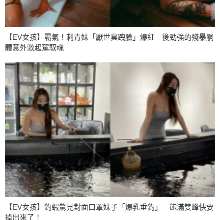
【EV女孩】霸氣！刺青妹「厭世臭跩臉」爆紅 後勁強的殘暴胴
體意外激起駕馭魂
【EV女孩】釣蝦驚見對面口罩妹子「爆乳垂釣」 飽滿雙峰快要
掉出來了！