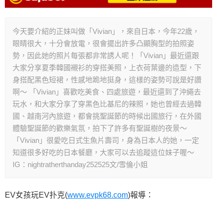
今天要介紹的正妹叫做「Vivian」，來自日本，今年22歲，
眼睛很大，十分會放電，很會擺出許多凸顯胸型的拍照姿
勢，因此她的照片每張都非常誘人呢！「Vivian」最近還跟
大家分享夏季韓國襯衫的穿搭美照，上衣荷葉邊的造型，下
身搭配黑色短裙，性感地跪地挺身，這樣的姿勢可說是好讚
啊～ 「Vivian」喜歡吃美食、四處旅遊，最近還到了沖繩去
玩水，和大家分享了穿黑色比基尼的辣照，她也曾經去過韓
國、越南河內旅遊，都會挑聖誕節的時候出國旅行，在外國
體驗聖誕節的歡樂氣氛，拍下了許多有聖誕樹的夜景～
「Vivian」很愛吃日式生魚片壽司，身為日本人的她，一定
知道很多好吃的日本餐廳，大家可以去追蹤這位妹子喔～
IG：nightratherthanday252525文/雪倫小姐
EV女孩玩EV扑克(
www.evpk68.com
)報導：