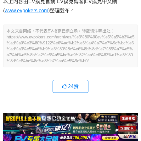
以上內容由EV撲克官網|EV撲克博客|EV撲克中文網
(
www.evpokers.com
)整理髮布。
本文来自网络，不代表EV撲克官網立场，转载请注明出处：
https://www.evpokers.com/archives/%e3%80%90ev%e5%a5%b3%e5
%ad%a9%e3%80%9122%e6%ad%b2%e5%a4%a7%e7%9c%bc%e6
%ad%a3%e5%a6%b9%e3%80%8c%e6%8b%8d%e7%85%a7%e5%
a7%bf%e5%8b%a2%e5%a5%bd%e9%82%aa%e6%83%a1%e3%80
%8d%ef%bc%8c%e8%b7%aa%e5%9c%b0/
24
赞