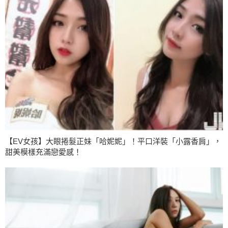
【EV女孩】大眼捲髮正妹「哈妮妮」！平口洋裝「小露香肩」，
甜美模樣充滿戀愛感！