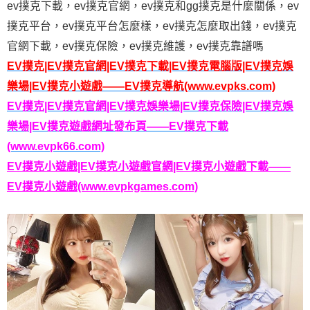
ev撲克下載，ev撲克官網，ev撲克和gg撲克是什麼關係，ev
撲克平台，ev撲克平台怎麼樣，ev撲克怎麼取出錢，ev撲克
官網下載，ev撲克保險，ev撲克維護，ev撲克靠譜嗎
EV撲克|EV撲克官網|EV撲克下載|EV撲克電腦版|EV撲克娛
樂場|EV撲克小遊戲——EV撲克導航(www.evpks.com)
EV撲克|EV撲克官網|EV撲克娛樂場|EV撲克保險|EV撲克娛
樂場|EV撲克遊戲網址發布頁——EV撲克下載
(www.evpk66.com)
EV撲克小遊戲|EV撲克小遊戲官網|EV撲克小遊戲下載——
EV撲克小遊戲(www.evpkgames.com)