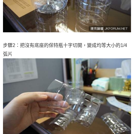
步驟2：把沒有底座的保特瓶十字切開，變成均等大小的1/4
弧片