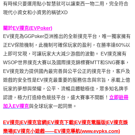
有時候只要運用點小智慧就可以讓東西一物二用，完全符合
現代小資女和小資男的稱號XD
關於
EV撲克(EVPoker)
EV撲克為GGPoker亞洲推出的全新撲克平台，唯一獨家擁有
正EV保險機制，此機制可確保玩家的盈利，在勝率達60%以
上即可兌現，可讓玩家大大減少游戲的波動。 EV撲克擁有
WSOP世界撲克大賽以及國際撲克錦標賽MTT和SNG賽事，
EV撲克致力提供國內最完善與公平公正的撲克平台，客戶及
遊戲的安全性是EV撲克最重要的服務信念與宗旨，承載上億
玩家的夢想與榮耀，公平、流暢且體驗極佳，眾多知名牌手
認證，極力打造綠色競技平台，盛大賽事不間斷！
立即註冊
加入EV撲克
與全球玩家一起同樂。
EV撲克|EV撲克官網|EV撲克下載|EV撲克電腦版|EV撲克娛
樂場|EV撲克小遊戲——EV撲克導航(www.evpks.com)