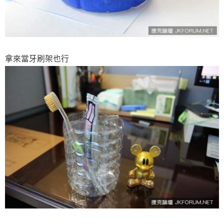
拿來當牙刷架也行