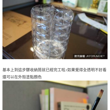
基本上到這步驟收納筒就已經完工啦♪如果覺得全透明不好看
還可以在外殼塗點顏色