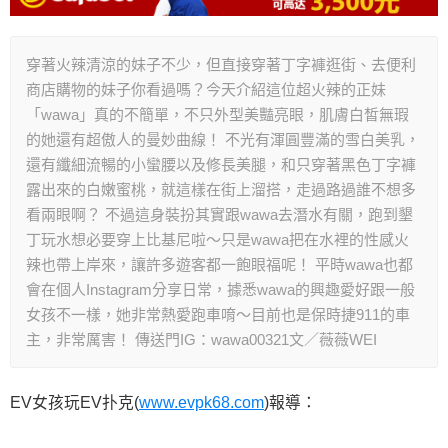
穿著火辣清涼的妹子不少，但直接穿著丁字褲逛街、去便利
商店購物的妹子你看過嗎？今天介紹這位超火辣的正妹
「wawa」真的不簡單，不只外型美豔亮眼，肌膚白皙無瑕
的她還有超傲人的曼妙曲線！ 不光有渾圓豐滿的雪白美乳，
還有纖細流暢的小蠻腰以及修長美腿，和只穿著黑色丁字褲
露出來的白嫩蜜桃，就這樣在街上溜搭，走過路過誰不想多
看兩眼啊？ 不過這身裝扮其實跟wawa去潛水有關，跑到墾
丁玩水想必要穿上比基尼啦～只是wawa把在水裡的性感火
辣也帶上岸來，讓許多遊客都一飽眼福呢！ 平時wawa也都
會在個人Instagram分享日常，據悉wawa的興趣愛好跟一般
女孩不一樣，她非常熱愛跑車唷～目前也是保時捷911的車
主，非常厲害！ 傳送門IG：wawa00321文／薇薇WEI
EV女孩玩EV扑克(
www.evpk68.com
)報導：