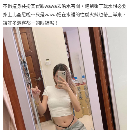
不過這身裝扮其實跟wawa去潛水有關，跑到墾丁玩水想必要
穿上比基尼啦～只是wawa把在水裡的性感火辣也帶上岸來，
讓許多遊客都一飽眼福呢！