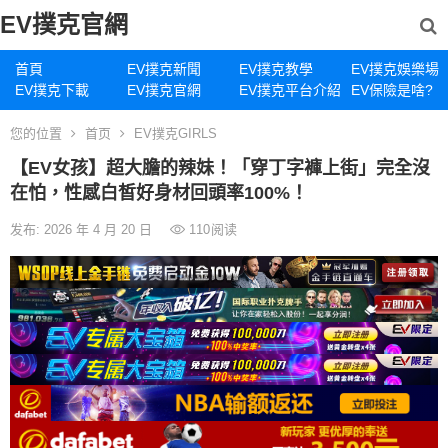
EV撲克官網
首頁
EV撲克新聞
EV撲克教學
EV撲克娛樂場
EV撲克下載
EV撲克官網
EV撲克平台介紹
EV保險是啥?
您的位置
首页
EV撲克GIRLS
【EV女孩】超大膽的辣妹！「穿丁字褲上街」完全沒
在怕，性感白皙好身材回頭率100%！
发布: 2026 年 4 月 20 日
110
阅读