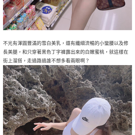
不光有渾圓豐滿的雪白美乳，還有纖細流暢的小蠻腰以及修
長美腿，和只穿著黑色丁字褲露出來的白嫩蜜桃，就這樣在
街上溜搭，走過路過誰不想多看兩眼啊？