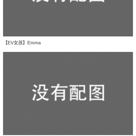
【EV女孩】Emma