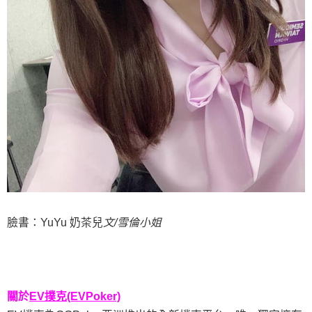
臉書：YuYu 奶茶兒
文/雪倫小姐
關於
EV撲克(EVPoker)