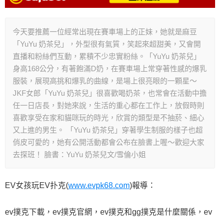
今天要推薦一位經常出現在賽車場上的正妹，她就是麻豆
「YuYu 奶茶兒」，外型很有氣質，笑起來超甜美，又會開
直播和粉絲們互動，累積不少忠實粉絲。「YuYu 奶茶兒」
身高168公分，有著飽滿D奶，在賽車場上常穿著性感的爆乳
服裝，展現高挑和爆乳的曲線，是場上很亮眼的一顆星～
JKF女郎「YuYu 奶茶兒」很喜歡喝奶茶，也常會在活動中擔
任一日店長，對她來說，生活的重心都在工作上，放假時則
喜歡享受在家和貓咪玩的時光，欣賞的類型是不抽菸、細心
又上進的男生。 「YuYu 奶茶兒」穿著學生制服的樣子也超
俏皮可愛的，她有公開活動都會公布在臉書上喔～歡迎大家
去探班！ 臉書：YuYu 奶茶兒文/雪倫小姐
EV女孩玩EV扑克(
www.evpk68.com
)報導：
ev撲克下載，ev撲克官網，ev撲克和gg撲克是什麼關係，ev