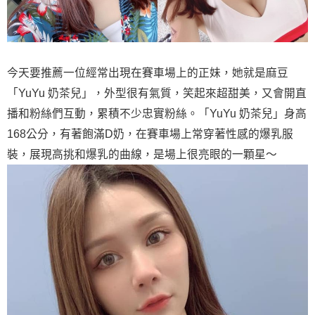
今天要推薦一位經常出現在賽車場上的正妹，她就是麻豆
「YuYu 奶茶兒」，外型很有氣質，笑起來超甜美，又會開直
播和粉絲們互動，累積不少忠實粉絲。「YuYu 奶茶兒」身高
168公分，有著飽滿D奶，在賽車場上常穿著性感的爆乳服
裝，展現高挑和爆乳的曲線，是場上很亮眼的一顆星～