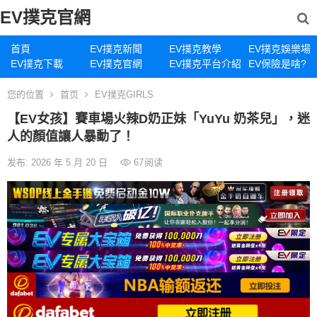
EV撲克官網
首頁
EV撲克新聞
EV撲克教學
EV撲克娛樂場
EV撲克下載
EV撲克官網
EV撲克平台介紹
EV保險是啥?
您的位置
首页
EV撲克GIRLS
【EV女孩】賽車場火辣D奶正妹「YuYu 奶茶兒」，迷
人的顏值讓人暴動了！
发布: 2026 年 5 月 20 日
67
阅读