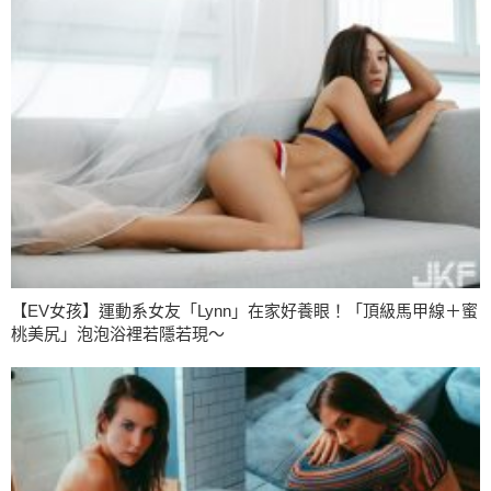
【EV女孩】運動系女友「Lynn」在家好養眼！「頂級馬甲線＋蜜
桃美尻」泡泡浴裡若隱若現～