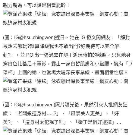
親力親為，可以說是相當能幹！
(圖：IG@hsu.chingwen)近日，她在 IG 發文問網友：「解封
最想去哪玩?就算降級我也不敢出門?好期待可以完全解
封?」，並 PO 出一張過去在墾丁遊玩時拍的辣照，只見她身
穿白色比基尼＋罩衫，露出一身白皙肌膚和小蠻腰，擁有「D
罩杯」上圍的她，也當場大曬深長事業線，畫面相當性感。
(圖：IG@hsu.chingwen)照片曝光後，果然引來大批網友狂
讚：「老闆娘這身材…..?」、「風景美人更美」、「好
美?」、「這身材太犯規了吧」、「墾丁是個好選擇」…