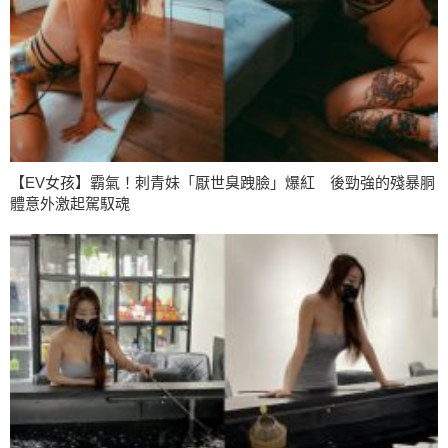
【EV女孩】霸氣！刺青妹「厭世臭跩臉」爆紅 後勁強的殘暴胴
體意外激起駕馭魂