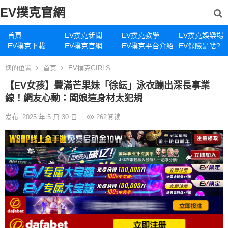
EV撲克官網
首頁
EV撲克新聞
EV撲克教學
EV撲克娛樂場
EV撲克下載
EV撲克官網
EV撲克平台介紹
EV保險是啥?
您的位置
首页
EV撲克GIRLS
【EV女孩】豐滿芒果妹「徐紜」泳衣蹦出深長事業
線！網友心動：闆娘這身材太犯規
发布: 2025 年 5 月 30 日
262
阅读