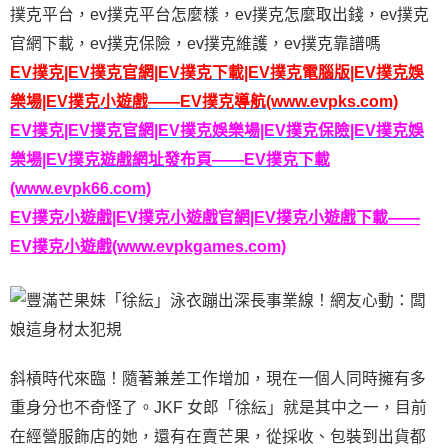
撲克平台，ev撲克平台怎麼樣，ev撲克怎麼取出錢，ev撲克
官網下載，ev撲克保險，ev撲克維護，ev撲克靠譜嗎
EV撲克|EV撲克官網|EV撲克下載|EV撲克電腦版|EV撲克娛
樂場|EV撲克小遊戲——EV撲克導航(www.evpks.com)
EV撲克|EV撲克官網|EV撲克娛樂場|EV撲克保險|EV撲克娛
樂場|EV撲克遊戲網址發布頁——EV撲克下載
(www.evpk66.com)
EV撲克小遊戲|EV撲克小遊戲官網|EV撲克小遊戲下載——
EV撲克小遊戲(www.evpkgames.com)
斜槓時代來臨！隨著兼差工作增加，現在一個人同時擁有多
重身分也不奇怪了。JKF 女郎「徐紜」就是其中之一，目前
在經營服飾店的她，還有在賣芒果，從採收、包裝到出貨都