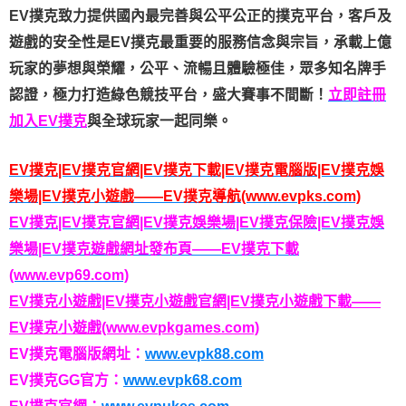
EV撲克致力提供國內最完善與公平公正的撲克平台，客戶及
遊戲的安全性是EV撲克最重要的服務信念與宗旨，承載上億
玩家的夢想與榮耀，公平、流暢且體驗極佳，眾多知名牌手
認證，極力打造綠色競技平台，盛大賽事不間斷！
立即註冊
加入EV撲克
與全球玩家一起同樂。
EV撲克|EV撲克官網|EV撲克下載|EV撲克電腦版|EV撲克娛
樂場|EV撲克小遊戲——EV撲克導航(www.evpks.com)
EV撲克|EV撲克官網|EV撲克娛樂場|EV撲克保險|EV撲克娛
樂場|EV撲克遊戲網址發布頁——EV撲克下載
(www.evp69.com)
EV撲克小遊戲|EV撲克小遊戲官網|EV撲克小遊戲下載——
EV撲克小遊戲(www.evpkgames.com)
EV撲克電腦版網址：
www.evpk88.com
EV撲克GG官方：
www.evpk68.com