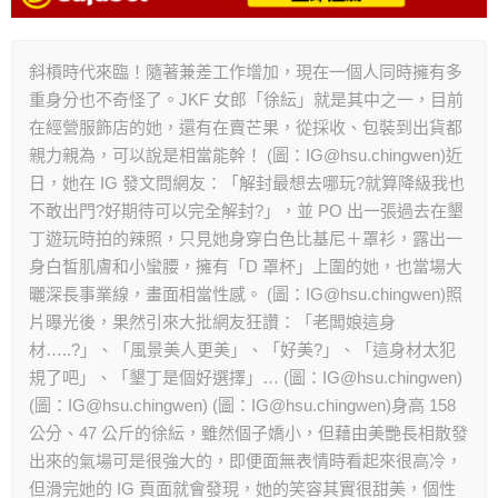
斜槓時代來臨！隨著兼差工作增加，現在一個人同時擁有多
重身分也不奇怪了。JKF 女郎「徐紜」就是其中之一，目前
在經營服飾店的她，還有在賣芒果，從採收、包裝到出貨都
親力親為，可以說是相當能幹！ (圖：IG@hsu.chingwen)近
日，她在 IG 發文問網友：「解封最想去哪玩?就算降級我也
不敢出門?好期待可以完全解封?」，並 PO 出一張過去在墾
丁遊玩時拍的辣照，只見她身穿白色比基尼＋罩衫，露出一
身白皙肌膚和小蠻腰，擁有「D 罩杯」上圍的她，也當場大
曬深長事業線，畫面相當性感。 (圖：IG@hsu.chingwen)照
片曝光後，果然引來大批網友狂讚：「老闆娘這身
材…..?」、「風景美人更美」、「好美?」、「這身材太犯
規了吧」、「墾丁是個好選擇」… (圖：IG@hsu.chingwen)
(圖：IG@hsu.chingwen) (圖：IG@hsu.chingwen)身高 158
公分、47 公斤的徐紜，雖然個子嬌小，但藉由美艷長相散發
出來的氣場可是很強大的，即便面無表情時看起來很高冷，
但滑完她的 IG 頁面就會發現，她的笑容其實很甜美，個性