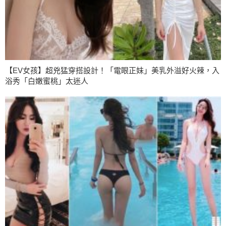
【EV女孩】超兇猛穿搭設計！「電眼正妹」美乳外溢好火辣，入
浴秀「白嫩蜜桃」太迷人