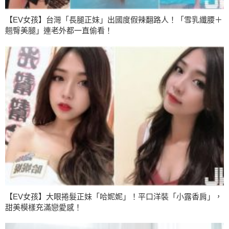
【EV女孩】台灣「長腿正妹」出國度假辣翻路人！「雪乳纖腰＋
翹臀美腿」連老外都一直偷看！
【EV女孩】大眼捲髮正妹「哈妮妮」！平口洋裝「小露香肩」，
甜美模樣充滿戀愛感！