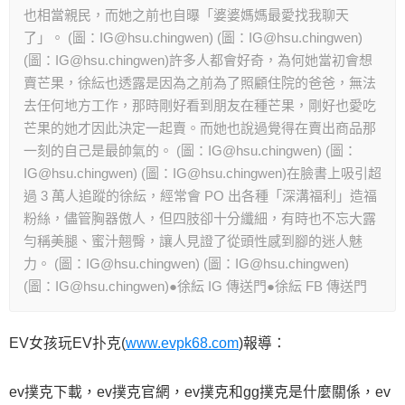
也相當親民，而她之前也自曝「婆婆媽媽最愛找我聊天
了」。 (圖：IG@hsu.chingwen) (圖：IG@hsu.chingwen)
(圖：IG@hsu.chingwen)許多人都會好奇，為何她當初會想
賣芒果，徐紜也透露是因為之前為了照顧住院的爸爸，無法
去任何地方工作，那時剛好看到朋友在種芒果，剛好也愛吃
芒果的她才因此決定一起賣。而她也說過覺得在賣出商品那
一刻的自己是最帥氣的。 (圖：IG@hsu.chingwen) (圖：
IG@hsu.chingwen) (圖：IG@hsu.chingwen)在臉書上吸引超
過 3 萬人追蹤的徐紜，經常會 PO 出各種「深溝福利」造福
粉絲，儘管胸器傲人，但四肢卻十分纖細，有時也不忘大露
勻稱美腿、蜜汁翹臀，讓人見證了從頭性感到腳的迷人魅
力。 (圖：IG@hsu.chingwen) (圖：IG@hsu.chingwen)
(圖：IG@hsu.chingwen)●徐紜 IG 傳送門●徐紜 FB 傳送門
EV女孩玩EV扑克(
www.evpk68.com
)報導：
ev撲克下載，ev撲克官網，ev撲克和gg撲克是什麼關係，ev