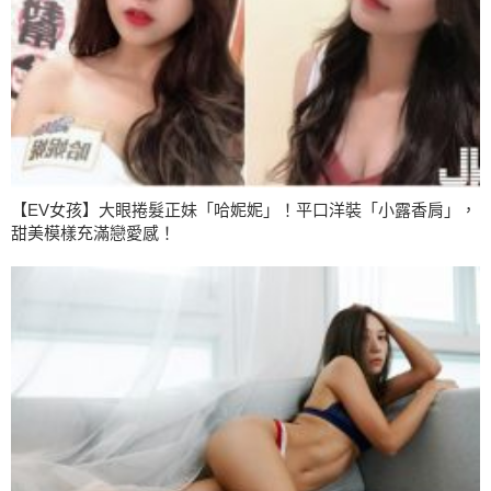
【EV女孩】大眼捲髮正妹「哈妮妮」！平口洋裝「小露香肩」，
甜美模樣充滿戀愛感！