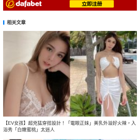
相关文章
【EV女孩】超兇猛穿搭設計！「電眼正妹」美乳外溢好火辣，入
浴秀「白嫩蜜桃」太迷人