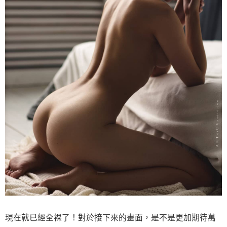
現在就已經全裸了！對於接下來的畫面，是不是更加期待萬