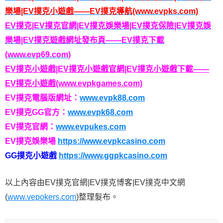
樂場|EV撲克小遊戲——EV撲克導航(www.evpks.com)
EV撲克|EV撲克官網|EV撲克娛樂場|EV撲克保險|EV撲克娛
樂場|EV撲克遊戲網址發布頁——EV撲克下載
(www.evp69.com)
EV撲克小遊戲|EV撲克小遊戲官網|EV撲克小遊戲下載——
EV撲克小遊戲(www.evpkgames.com)
EV撲克電腦版網址：
www.evpk88.com
EV撲克GG官方：
www.evpk68.com
EV撲克官網：
www.evpukes.com
EV撲克娛樂場
https://www.evpkcasino.com
GG撲克小遊戲
https://www.ggpkcasino.com
以上內容由EV撲克官網|EV撲克博客|EV撲克中文網
(
www.vepokers.com
)整理髮布。