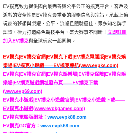
EV撲克致力提供國內最完善與公平公正的撲克平台，客戶及
遊戲的安全性是EV撲克最重要的服務信念與宗旨，承載上億
玩家的夢想與榮耀，公平、流暢且體驗極佳，眾多知名牌手
認證，極力打造綠色競技平台，盛大賽事不間斷！
立即註冊
加入EV撲克
與全球玩家一起同樂。
EV撲克|EV撲克官網|EV撲克下載|EV撲克電腦版|EV撲克娛
樂場|EV撲克小遊戲——EV撲克導航(www.evpks.com)
EV撲克|EV撲克官網|EV撲克娛樂場|EV撲克保險|EV撲克娛
樂場|EV撲克遊戲網址發布頁——EV撲克下載
(www.evp69.com)
EV撲克小遊戲|EV撲克小遊戲官網|EV撲克小遊戲下載——
EV撲克小遊戲(www.evpkgames.com)
EV撲克電腦版網址：
www.evpk88.com
EV撲克GG官方：
www.evpk68.com