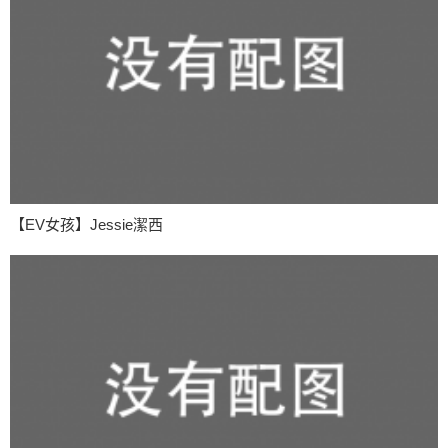
【EV女孩】Jessie潔西