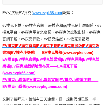
EV女孩玩EV扑克(
www.evpk68.com
)報導：
ev撲克下載，ev撲克官網，ev撲克和gg撲克是什麼關係，ev
撲克平台，ev撲克平台怎麼樣，ev撲克怎麼取出錢，ev撲克
官網下載，ev撲克保險，ev撲克維護，ev撲克靠譜嗎
EV撲克|EV撲克官網|EV撲克下載|EV撲克電腦版|EV撲克娛
樂場|EV撲克小遊戲——EV撲克導航(www.evpks.com)
EV撲克|EV撲克官網|EV撲克娛樂場|EV撲克保險|EV撲克娛
樂場|EV撲克遊戲網址發布頁——EV撲克下載
(www.evpk66.com)
EV撲克小遊戲|EV撲克小遊戲官網|EV撲克小遊戲下載——
EV撲克小遊戲(www.evpkgames.com)
又到了禮拜天，雖然有三天連假，但一想到假期已過一半，