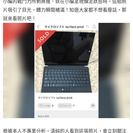
小編的戰鬥力所剩無幾，就在小編呈現爛泥狀態時，這組照
片吸引了目光，體力瞬間補滿！知道大家都不想看廢話，那
就來看照片吧！
根據本人不專業分析，清純的人看到這張照片，會立刻關注