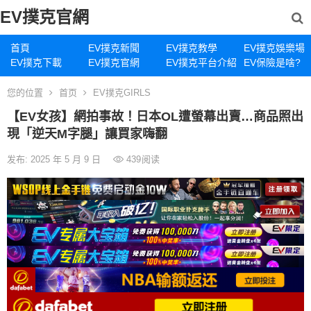
EV撲克官網
首頁
EV撲克新聞
EV撲克教學
EV撲克娛樂場
EV撲克下載
EV撲克官網
EV撲克平台介紹
EV保險是啥?
您的位置
首页
EV撲克GIRLS
【EV女孩】網拍事故！日本OL遭螢幕出賣…商品照出
現「逆天M字腿」讓買家嗨翻
发布: 2025 年 5 月 9 日
439
阅读