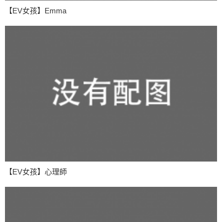
【EV女孩】Emma
【EV女孩】心理師