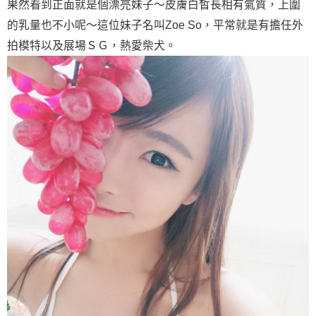
果然看到正面就是個漂亮妹子～皮膚白皙長相有氣質，上圍
的乳量也不小呢～這位妹子名叫Zoe So，平常就是有擔任外
拍模特以及展場ＳＧ，熱愛柴犬。