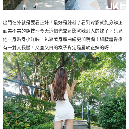
出門在外就是要看正妹！最好是練就了看到背影就能分辨正
面美不美的絕技～今天這個光靠背影就辣到人的妹子，只見
他一身貼身小洋裝，包裹著身體曲線更加明顯！細腰翹臀還
有一雙大長腿！又直又白的樣子肯定是屬於正妹的呀！