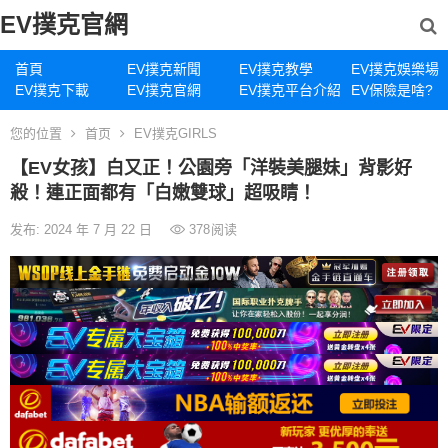
EV撲克官網
首頁
EV撲克新聞
EV撲克教學
EV撲克娛樂場
EV撲克下載
EV撲克官網
EV撲克平台介紹
EV保險是啥?
您的位置
首页
EV撲克GIRLS
【EV女孩】白又正！公園旁「洋裝美腿妹」背影好
殺！連正面都有「白嫩雙球」超吸睛！
发布: 2024 年 7 月 22 日
378
阅读