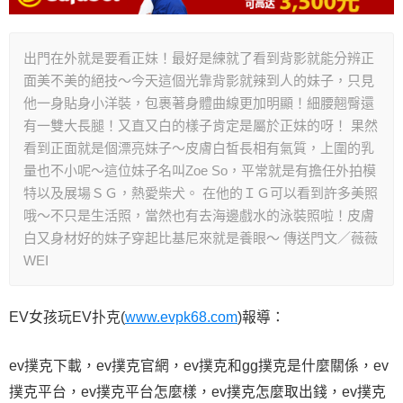
出門在外就是要看正妹！最好是練就了看到背影就能分辨正
面美不美的絕技～今天這個光靠背影就辣到人的妹子，只見
他一身貼身小洋裝，包裹著身體曲線更加明顯！細腰翹臀還
有一雙大長腿！又直又白的樣子肯定是屬於正妹的呀！ 果然
看到正面就是個漂亮妹子～皮膚白皙長相有氣質，上圍的乳
量也不小呢～這位妹子名叫Zoe So，平常就是有擔任外拍模
特以及展場ＳＧ，熱愛柴犬。 在他的ＩＧ可以看到許多美照
哦～不只是生活照，當然也有去海邊戲水的泳裝照啦！皮膚
白又身材好的妹子穿起比基尼來就是養眼～ 傳送門文／薇薇
WEI
EV女孩玩EV扑克(
www.evpk68.com
)報導：
ev撲克下載，ev撲克官網，ev撲克和gg撲克是什麼關係，ev
撲克平台，ev撲克平台怎麼樣，ev撲克怎麼取出錢，ev撲克