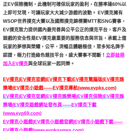
正EV保險機制，此機制可確保玩家的盈利，在勝率達60%以
上即可兌現，可讓玩家大大減少游戲的波動。 EV撲克擁有
WSOP世界撲克大賽以及國際撲克錦標賽MTT和SNG賽事，
EV撲克致力提供國內最完善與公平公正的撲克平台，客戶及
遊戲的安全性是EV撲克最重要的服務信念與宗旨，承載上億
玩家的夢想與榮耀，公平、流暢且體驗極佳，眾多知名牌手
認證，極力打造綠色競技平台，盛大賽事不間斷！
立即註冊
加入EV撲克
與全球玩家一起同樂。
EV撲克|EV撲克官網|EV撲克下載|EV撲克電腦版|EV撲克娛
樂場|EV撲克小遊戲——EV撲克導航(www.evpks.com)
EV撲克|EV撲克官網|EV撲克娛樂場|EV撲克保險|EV撲克娛
樂場|EV撲克遊戲網址發布頁——EV撲克下載
(www.evp69.com)
EV撲克小遊戲|EV撲克小遊戲官網|EV撲克小遊戲下載——
EV撲克小遊戲(www.evpkgames.com)