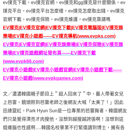
ev撲克下載，ev撲克官網，ev撲克和gg撲克是什麼關係，ev
撲克平台，ev撲克平台怎麼樣，ev撲克怎麼取出錢，ev撲克
官網下載，ev撲克保險，ev撲克維護，ev撲克靠譜嗎
EV撲克|EV撲克官網|EV撲克下載|EV撲克電腦版|EV撲克娛
樂場|EV撲克小遊戲——EV撲克導航(www.evpks.com)
EV撲克|EV撲克官網|EV撲克娛樂場|EV撲克保險|EV撲克娛
樂場|EV撲克遊戲網址發布頁——EV撲克下載
(www.evpk66.com)
EV撲克小遊戲|EV撲克小遊戲官網|EV撲克小遊戲下載——
EV撲克小遊戲(www.evpkgames.com)
文／濃濃韓國親子節目上＂超人回來了＂中，藝人帶著女兒
上芭雷，鏡頭照到芭蕾老師之後網友大喊「太美了！」因此
迅速竄紅，Park Hyun Sun是一位專業的芭蕾舞者，韓國網友
們只是覺得漂亮才肉搜他，沒想到越搜越誇張啊！沒想到這
姐連腦也性感啊….韓國名校畢業不打緊還讀到博士，擁有各