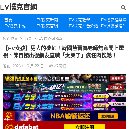
EV撲克官網
首頁
EV撲克新聞
EV撲克教學
EV撲克娛樂場
EV撲克下載
EV撲克官網
EV撲克平台介紹
EV保險是啥?
您的位置
首页
EV撲克GIRLS
【EV女孩】男人的夢幻！韓國芭蕾舞老師無意間上電
視，節目撥出後網友直喊「太美了」瘋狂肉搜她！
发布: 2026 年 6 月 22 日
47
阅读