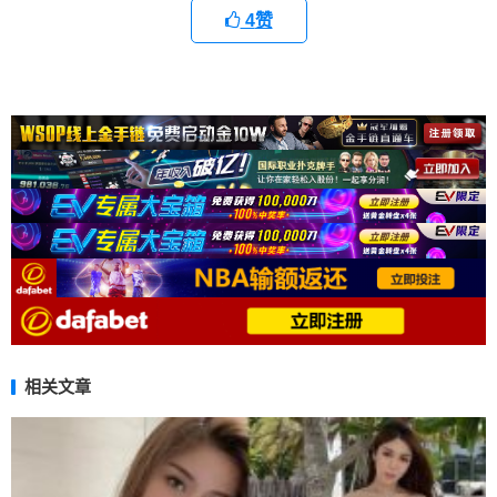
4
赞
相关文章