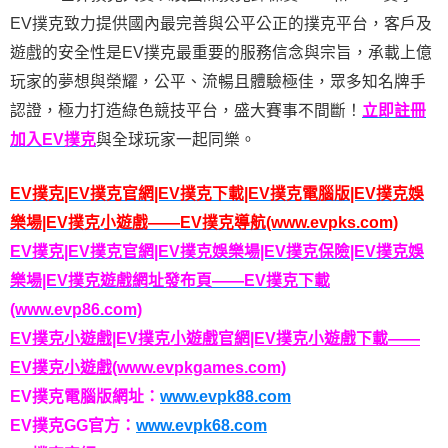
EV撲克致力提供國內最完善與公平公正的撲克平台，客戶及
遊戲的安全性是EV撲克最重要的服務信念與宗旨，承載上億
玩家的夢想與榮耀，公平、流暢且體驗極佳，眾多知名牌手
認證，極力打造綠色競技平台，盛大賽事不間斷！
立即註冊
加入EV撲克
與全球玩家一起同樂。
EV撲克|EV撲克官網|EV撲克下載|EV撲克電腦版|EV撲克娛
樂場|EV撲克小遊戲——EV撲克導航(www.evpks.com)
EV撲克|EV撲克官網|EV撲克娛樂場|EV撲克保險|EV撲克娛
樂場|EV撲克遊戲網址發布頁——EV撲克下載
(www.evp86.com)
EV撲克小遊戲|EV撲克小遊戲官網|EV撲克小遊戲下載——
EV撲克小遊戲(www.evpkgames.com)
EV撲克電腦版網址：
www.evpk88.com
EV撲克GG官方：
www.evpk68.com