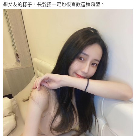
想女友的樣子，長髮控一定也很喜歡這種類型。