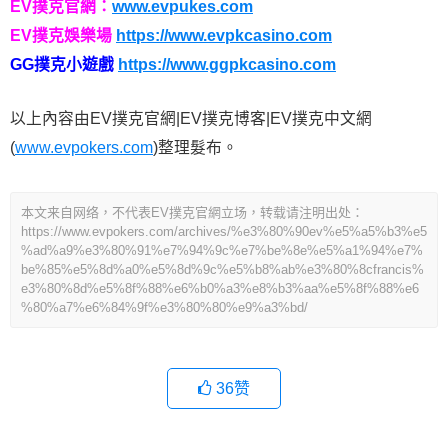
EV撲克官網：
www.evpukes.com
EV撲克娛樂場
https://www.evpkcasino.com
GG撲克小遊戲
https://www.ggpkcasino.com
以上內容由EV撲克官網|EV撲克博客|EV撲克中文網
(
www.evpokers.com
)整理髮布。
本文来自网络，不代表EV撲克官網立场，转载请注明出处：
https://www.evpokers.com/archives/%e3%80%90ev%e5%a5%b3%e5
%ad%a9%e3%80%91%e7%94%9c%e7%be%8e%e5%a1%94%e7%
be%85%e5%8d%a0%e5%8d%9c%e5%b8%ab%e3%80%8cfrancis%
e3%80%8d%e5%8f%88%e6%b0%a3%e8%b3%aa%e5%8f%88%e6
%80%a7%e6%84%9f%e3%80%80%e9%a3%bd/
36
赞