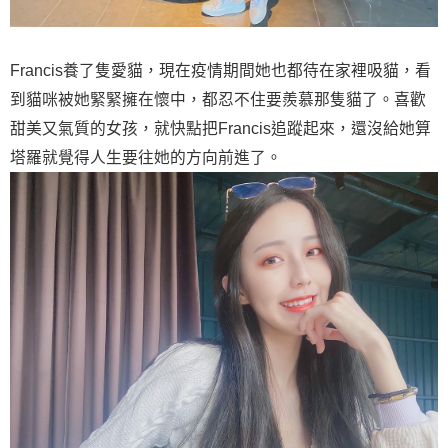
Francis養了隻愛貓，現在疫情期間她也都待在家裡吸貓，看
到貓咪被她緊緊擁在懷中，都忍不住要羨慕那隻貓了。喜歡
甜美又氣質的女孩，就快點把Francis追蹤起來，還沒給她算
塔羅就覺得人生要往她的方向前進了。