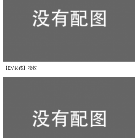
【EV女孩】牧牧