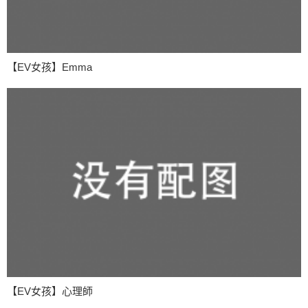
【EV女孩】Emma
【EV女孩】心理師