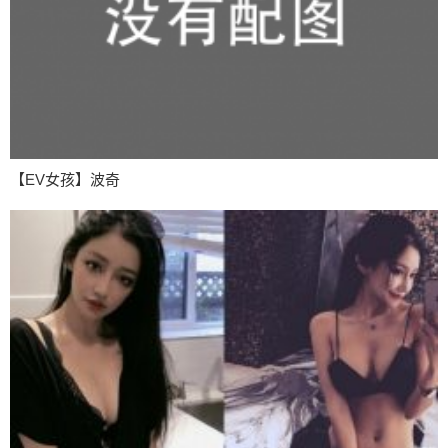
【EV女孩】波奇