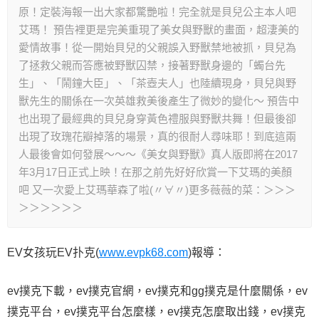
原！定裝海報一出大家都驚艷啦！完全就是貝兒公主本人吧
艾瑪！ 預告裡更是完美重現了美女與野獸的畫面，超淒美的
愛情故事！從一開始貝兒的父親誤入野獸禁地被抓，貝兒為
了拯救父親而答應被野獸囚禁，接著野獸身邊的「蠋台先
生」、「鬧鐘大臣」、「茶壺夫人」也陸續現身，貝兒與野
獸先生的關係在一次英雄救美後產生了微妙的變化～ 預告中
也出現了最經典的貝兒身穿黃色禮服與野獸共舞！但最後卻
出現了玫瑰花瓣掉落的場景，真的很耐人尋味耶！到底這兩
人最後會如何發展～～～《美女與野獸》真人版即將在2017
年3月17日正式上映！在那之前先好好欣賞一下艾瑪的美顏
吧 又一次愛上艾瑪華森了啦(〃∀〃)更多薇薇的菜：＞＞＞
＞＞＞＞＞＞
EV女孩玩EV扑克(
www.evpk68.com
)報導：
ev撲克下載，ev撲克官網，ev撲克和gg撲克是什麼關係，ev
撲克平台，ev撲克平台怎麼樣，ev撲克怎麼取出錢，ev撲克