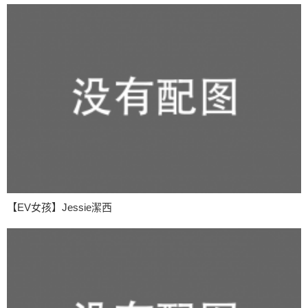
【EV女孩】Jessie潔西