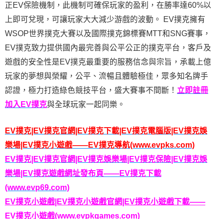
正EV保險機制，此機制可確保玩家的盈利，在勝率達60%以
上即可兌現，可讓玩家大大減少游戲的波動。 EV撲克擁有
WSOP世界撲克大賽以及國際撲克錦標賽MTT和SNG賽事，
EV撲克致力提供國內最完善與公平公正的撲克平台，客戶及
遊戲的安全性是EV撲克最重要的服務信念與宗旨，承載上億
玩家的夢想與榮耀，公平、流暢且體驗極佳，眾多知名牌手
認證，極力打造綠色競技平台，盛大賽事不間斷！
立即註冊
加入EV撲克
與全球玩家一起同樂。
EV撲克|EV撲克官網|EV撲克下載|EV撲克電腦版|EV撲克娛
樂場|EV撲克小遊戲——EV撲克導航(www.evpks.com)
EV撲克|EV撲克官網|EV撲克娛樂場|EV撲克保險|EV撲克娛
樂場|EV撲克遊戲網址發布頁——EV撲克下載
(www.evp69.com)
EV撲克小遊戲|EV撲克小遊戲官網|EV撲克小遊戲下載——
EV撲克小遊戲(www.evpkgames.com)