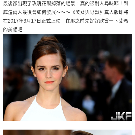
最後卻出現了玫瑰花瓣掉落的場景，真的很耐人尋味耶！到
底這兩人最後會如何發展～～～《美女與野獸》真人版即將
在2017年3月17日正式上映！在那之前先好好欣賞一下艾瑪
的美顏吧