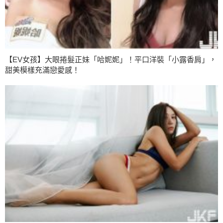
【EV女孩】大眼捲髮正妹「哈妮妮」！平口洋裝「小露香肩」，
甜美模樣充滿戀愛感！