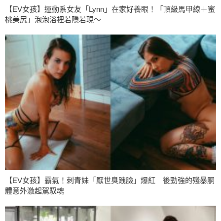
【EV女孩】運動系女友「Lynn」在家好養眼！「頂級馬甲線＋蜜
桃美尻」泡泡浴裡若隱若現～
【EV女孩】霸氣！刺青妹「厭世臭跩臉」爆紅 後勁強的殘暴胴
體意外激起駕馭魂