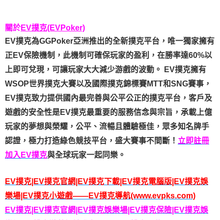
關於
EV撲克(EVPoker)
EV撲克為GGPoker亞洲推出的全新撲克平台，唯一獨家擁有
正EV保險機制，此機制可確保玩家的盈利，在勝率達60%以
上即可兌現，可讓玩家大大減少游戲的波動。 EV撲克擁有
WSOP世界撲克大賽以及國際撲克錦標賽MTT和SNG賽事，
EV撲克致力提供國內最完善與公平公正的撲克平台，客戶及
遊戲的安全性是EV撲克最重要的服務信念與宗旨，承載上億
玩家的夢想與榮耀，公平、流暢且體驗極佳，眾多知名牌手
認證，極力打造綠色競技平台，盛大賽事不間斷！
立即註冊
加入EV撲克
與全球玩家一起同樂。
EV撲克|EV撲克官網|EV撲克下載|EV撲克電腦版|EV撲克娛
樂場|EV撲克小遊戲——EV撲克導航(www.evpks.com)
EV撲克|EV撲克官網|EV撲克娛樂場|EV撲克保險|EV撲克娛