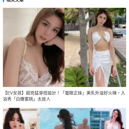
【EV女孩】超兇猛穿搭設計！「電眼正妹」美乳外溢好火辣，入
浴秀「白嫩蜜桃」太迷人