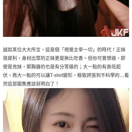
誠如某位大大所言，這是個「視覺主宰一切」的時代！正妹
很犀利，身材出眾的正妹更是無比吃香。但你可曾想過，即
使是兇妹，那胸器的也是有分等級的；大一點的有高低起
伏，再大一點的可以讓T-shirt變形，極致誇張到不科學的…看
完這部圖集應該就明白了！