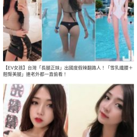
【EV女孩】台灣「長腿正妹」出國度假辣翻路人！「雪乳纖腰＋
翹臀美腿」連老外都一直偷看！