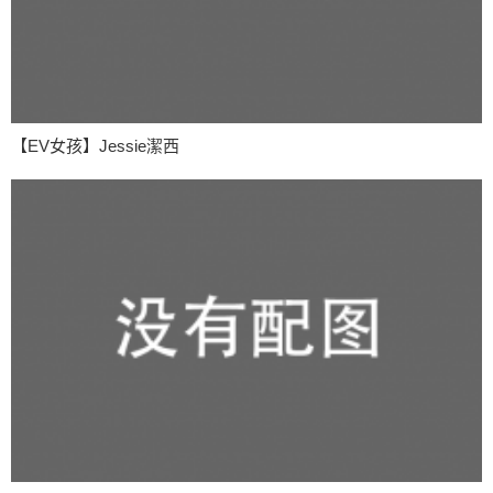
【EV女孩】Jessie潔西