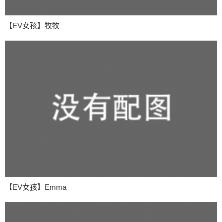
【EV女孩】牧牧
【EV女孩】Emma