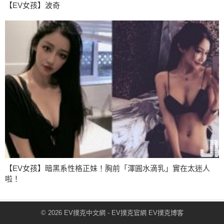
【EV女孩】波奇
【EV女孩】暗黑系性格正妹！胸前「渾圓水滴乳」實在太迷人
啦！
© 2026
EV撲克中文網
- EV撲克官網
EV撲克博客