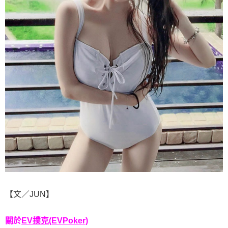
【文／JUN】
關於
EV撲克(EVPoker)