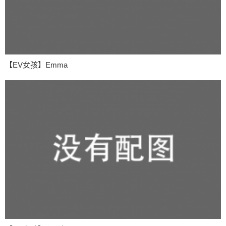
【EV女孩】Emma