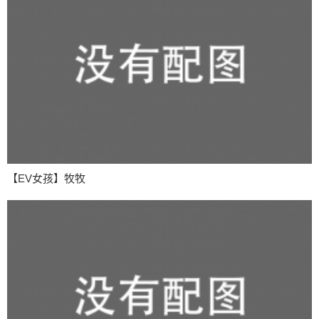
【EV女孩】牧牧