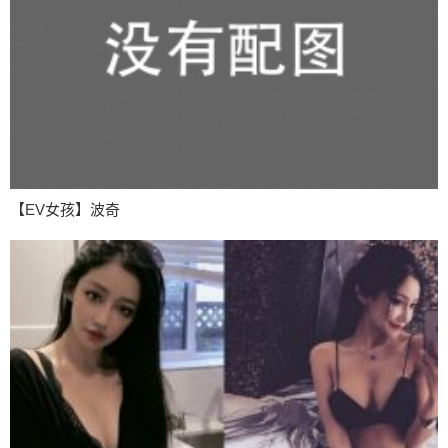
【EV女孩】波奇