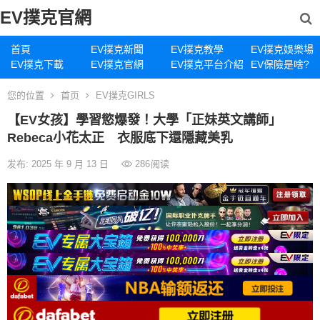
EV撲克官網
首頁
EV撲克新聞
EV撲克教學
EV撲克娛樂場
EV撲克下載
EV撲克官網
EV撲克平台介紹
EV保險是啥?
您的位置
首页
EV撲克GIRLS
【EV女孩】學習慾爆發！大學「正妹英文講師」
Rebeca小花太正 衣服底下還隱藏美乳
发布: 2025 年 9 月 13 日
286
阅读