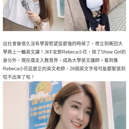
出社會後很久沒有學習慾望這麼強的時候了，想立刻衝回大
學再上一輪英文課！JKF女郎Rebeca小花，除了Show Girl的
身分外，現在還走入教育界，成為大學英文講師。看到像
Rebeca小花這麼正的英文老師，26個英文字母可能都緊張到
唸不出來了啦！