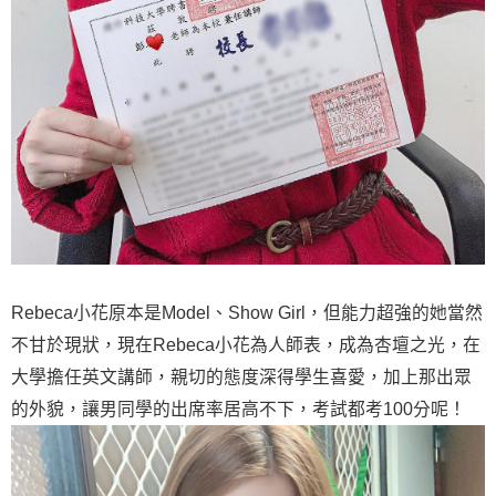
Rebeca小花原本是Model、Show Girl，但能力超強的她當然
不甘於現狀，現在Rebeca小花為人師表，成為杏壇之光，在
大學擔任英文講師，親切的態度深得學生喜愛，加上那出眾
的外貌，讓男同學的出席率居高不下，考試都考100分呢！