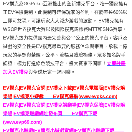
EV撲克為GGPoker亞洲推出的全新撲克平台，唯一獨家擁有
正EV保險機制，此機制可確保玩家的盈利，在勝率達60%以
上即可兌現，可讓玩家大大減少游戲的波動。 EV撲克擁有
WSOP世界撲克大賽以及國際撲克錦標賽MTT和SNG賽事，
EV撲克致力提供國內最完善與公平公正的撲克平台，客戶及
遊戲的安全性是EV撲克最重要的服務信念與宗旨，承載上億
玩家的夢想與榮耀，公平、流暢且體驗極佳，眾多知名牌手
認證，極力打造綠色競技平台，盛大賽事不間斷！
立即註冊
加入EV撲克
與全球玩家一起同樂。
EV撲克|EV撲克官網|EV撲克下載|EV撲克電腦版|EV撲克娛
樂場|EV撲克小遊戲——EV撲克導航(www.evpks.com)
EV撲克|EV撲克官網|EV撲克娛樂場|EV撲克保險|EV撲克娛
樂場|EV撲克遊戲網址發布頁——EV撲克下載
(www.evp69.com)
EV撲克小遊戲|EV撲克小遊戲官網|EV撲克小遊戲下載——