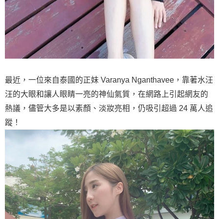
最近，一位來自泰國的正妹 Varanya Nganthavee，靠著水汪
汪的大眼和讓人眼睛一亮的神仙氣質，在網路上引起網友的
熱議，儘管大多是以素顏、淡妝亮相，仍吸引超過 24 萬人追
蹤！