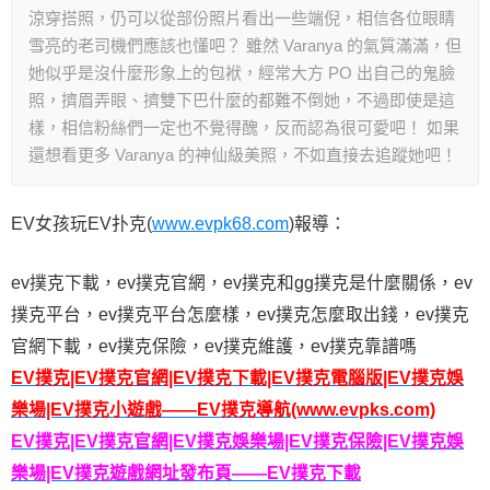
涼穿搭照，仍可以從部份照片看出一些端倪，相信各位眼睛
雪亮的老司機們應該也懂吧？ 雖然 Varanya 的氣質滿滿，但
她似乎是沒什麼形象上的包袱，經常大方 PO 出自己的鬼臉
照，擠眉弄眼、擠雙下巴什麼的都難不倒她，不過即使是這
樣，相信粉絲們一定也不覺得醜，反而認為很可愛吧！ 如果
還想看更多 Varanya 的神仙級美照，不如直接去追蹤她吧！
EV女孩玩EV扑克(
www.evpk68.com
)報導：
ev撲克下載，ev撲克官網，ev撲克和gg撲克是什麼關係，ev
撲克平台，ev撲克平台怎麼樣，ev撲克怎麼取出錢，ev撲克
官網下載，ev撲克保險，ev撲克維護，ev撲克靠譜嗎
EV撲克|EV撲克官網|EV撲克下載|EV撲克電腦版|EV撲克娛
樂場|EV撲克小遊戲——EV撲克導航(www.evpks.com)
EV撲克|EV撲克官網|EV撲克娛樂場|EV撲克保險|EV撲克娛
樂場|EV撲克遊戲網址發布頁——EV撲克下載