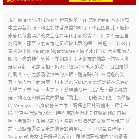
現在懂得化妝打扮的女生越來越多，在捷運上看到不少國高
中生穿著制服，臉上卻抹著厚重的粉底，也正因如此，脂粉
未施也依舊漂亮的女生在這年代更顯珍貴了，如果不是五官
夠精緻，那至少氣質肯定是相較出眾的吧！ 最近，一位來自
泰國的正妹 Varanya Nganthavee，靠著水汪汪的大眼和讓人
眼睛一亮的神仙氣質，在網路上引起網友的熱議，儘管大多
是以素顏、淡妝亮相，仍吸引超過 24 萬人追蹤！ 雪白細緻
的肌膚，小鹿般清澈無害的大眼，還有時常掛在嘴邊的笑
容，讓人看了超治癒！原本以為 Varanya 應該是還在念書的
大學生，想不到一查之下，發現她今年已 27 歲，最驚喜的
是，她現在的職業竟然還是「醫生」！ 頂著高顏值、高學歷
的 Varanya，出身於醫生世家，媽媽也是兒科醫生，經常在
IG 分享生活點滴的她，時不時就會曬出身穿醫師袍的自拍
照，老實說，如果就診時，看到這麼漂亮的女醫生出現在眼
前，應該是緊張害羞之情多於興奮吧？ 不只臉蛋長得好，
Varanya的身材也是好得沒話說，雖然端莊的她鮮少拍攝清