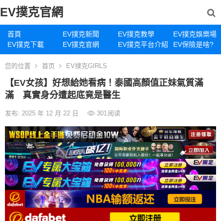
EV撲克官網
首頁
EV撲克新聞
EV撲克教學
EV撲克娛樂場
EV撲克下載
EV撲克官網
EV撲克平台介紹
EV保險是啥?
您的位置
首页
EV撲克GIRLS
【EV女孩】好想給她看病！泰國高顏值正妹氣質滿
滿 真實身分遭起底竟是醫生
发布: 2025 年 12 月 22 日
301
阅读