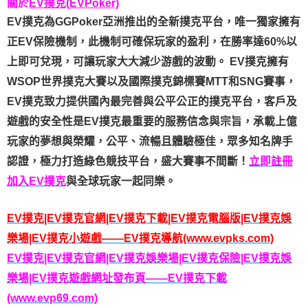
關於
EV撲克(EVPoker)
EV撲克為GGPoker亞洲推出的全新撲克平台，唯一獨家擁有
正EV保險機制，此機制可確保玩家的盈利，在勝率達60%以
上即可兌現，可讓玩家大大減少游戲的波動。 EV撲克擁有
WSOP世界撲克大賽以及國際撲克錦標賽MTT和SNG賽事，
EV撲克致力提供國內最完善與公平公正的撲克平台，客戶及
遊戲的安全性是EV撲克最重要的服務信念與宗旨，承載上億
玩家的夢想與榮耀，公平、流暢且體驗極佳，眾多知名牌手
認證，極力打造綠色競技平台，盛大賽事不間斷！
立即註冊
加入EV撲克
與全球玩家一起同樂。
EV撲克|EV撲克官網|EV撲克下載|EV撲克電腦版|EV撲克娛
樂場|EV撲克小遊戲——EV撲克導航(www.evpks.com)
EV撲克|EV撲克官網|EV撲克娛樂場|EV撲克保險|EV撲克娛
樂場|EV撲克遊戲網址發布頁——EV撲克下載
(www.evp69.com)