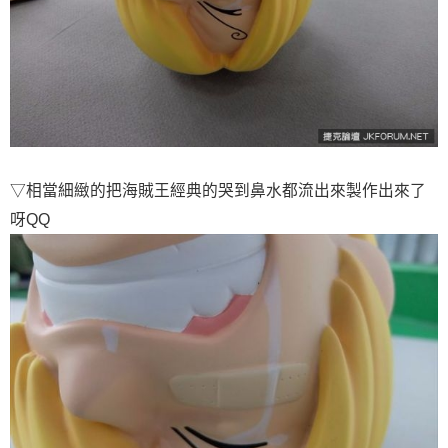
▽相當細緻的把海賊王經典的哭到鼻水都流出來製作出來了
呀QQ