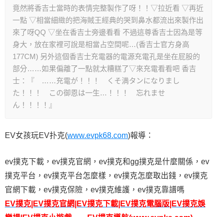
竟然將香吉士當時的表情完整製作了呀！！▽拉近看 ▽再近
一點 ▽相當細緻的把海賊王經典的哭到鼻水都流出來製作出
來了呀QQ ▽坐在香吉士旁邊看看 不過這尊香吉士因為是等
身大，放在家裡可說是相當占空間呢…(香吉士官方身高
177CM) 另外這個香吉士充電器的電源充電孔是坐在屁股的
部分……如果偏離了一點就太糟糕了▽來充電看看吧 香吉
士：『 ……充電が！！！ くそ満タンになりまし
た！！！ この御恩は一生…！！！ 忘れませ
ん！！！！』
EV女孩玩EV扑克(
www.evpk68.com
)報導：
ev撲克下載，ev撲克官網，ev撲克和gg撲克是什麼關係，ev
撲克平台，ev撲克平台怎麼樣，ev撲克怎麼取出錢，ev撲克
官網下載，ev撲克保險，ev撲克維護，ev撲克靠譜嗎
EV撲克|EV撲克官網|EV撲克下載|EV撲克電腦版|EV撲克娛