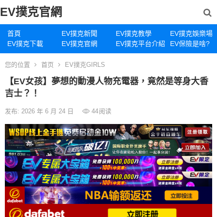
EV撲克官網
首頁
EV撲克新聞
EV撲克教學
EV撲克娛樂場
EV撲克下載
EV撲克官網
EV撲克平台介紹
EV保險是啥?
您的位置
首页
EV撲克GIRLS
【EV女孩】夢想的動漫人物充電器，竟然是等身大香
吉士？！
发布: 2026 年 6 月 24 日
44
阅读