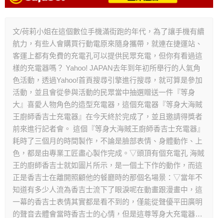
文/荷莉小姐在這個數位手機滿街跑的年代，為了讓手機有續
航力，有些人會購買行動電原來隨身攜帶，就連在捷運站、
客運上都有免費的充電孔可以提供民眾充電，但你有看過這
樣的充電器嗎？ Yahoo! JAPAN去年到年初所舉行的人氣角
色活動，透過Yahoo!首頁搜尋引擎進行搜尋，就可算是參加
活動，並且會從參與活動的民眾當中抽選贈送一件『等身
大』喜愛人物角色的造型充電器，這個充電器『等身大海賊
王廚師香吉士充電器』在今天終於完成了，並且邀請得獎者
前來進行記者會。 這個『等身大海賊王廚師香吉士充電器』
耗時了三個月的時間製作，不論是臉部表情、身體動作、上
色，都是由專業工匠盡心製作完成。▽頭頂有個充電孔 海賊
王的廚師香吉士就如圖片所示，是一個土下作的動作，而這
正是香吉士在離開照顧他的餐廳時的那個名場景：▽當年不
知道有多少人流為香吉士流下了眼淚呢在動畫跟漫畫中，這
一幕的香吉士表情其實都是看不到的，僅能從聲優平田廣明
的聲音去體會當時香吉士的心情，但是這尊等身大充電器…