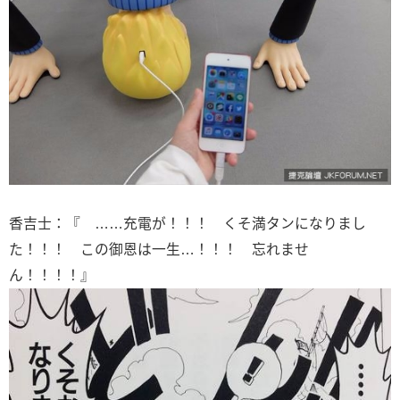
香吉士：『 ……充電が！！！ くそ満タンになりまし
た！！！ この御恩は一生…！！！ 忘れませ
ん！！！！』