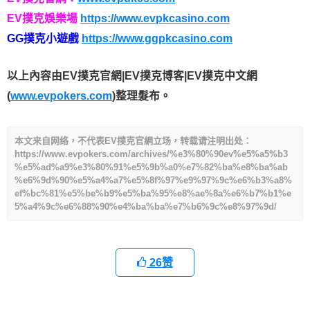
EV撲克娛樂場
https://www.evpkcasino.com
GG撲克小遊戲
https://www.ggpkcasino.com
以上內容由EV撲克官網|EV撲克博客|EV撲克中文網
(
www.evpokers.com
)整理髮布。
本文来自网络，不代表EV撲克官網立场，转载请注明出处：
https://www.evpokers.com/archives/%e3%80%90ev%e5%a5%b3
%e5%ad%a9%e3%80%91%e5%9b%a0%e7%82%ba%e8%ba%ab
%e6%9d%90%e5%a4%a7%e5%8f%97%e9%97%9c%e6%b3%a8%
ef%bc%81%e5%be%b9%e5%ba%95%e8%ae%8a%e6%b7%b1%e
5%a4%9c%e6%88%90%e4%ba%ba%e7%b6%9c%e8%97%9d/
26
赞