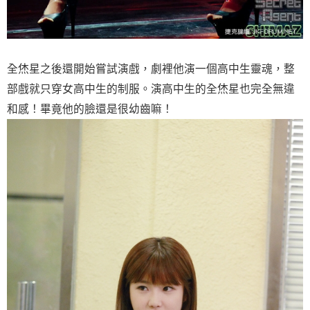
全烋星之後還開始嘗試演戲，劇裡他演一個高中生靈魂，整
部戲就只穿女高中生的制服。演高中生的全烋星也完全無違
和感！畢竟他的臉還是很幼齒嘛！