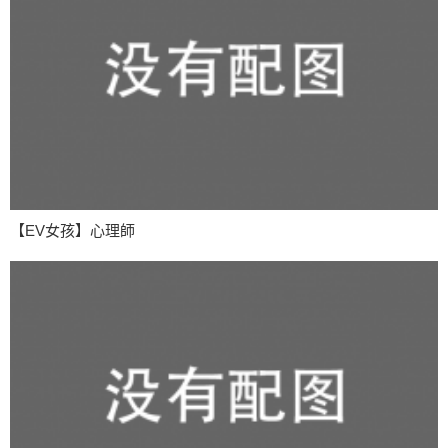
【EV女孩】心理師