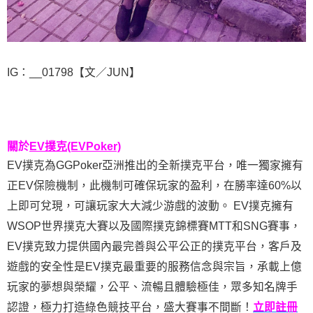
IG：__01798【文／JUN】
關於
EV撲克(EVPoker)
EV撲克為GGPoker亞洲推出的全新撲克平台，唯一獨家擁有
正EV保險機制，此機制可確保玩家的盈利，在勝率達60%以
上即可兌現，可讓玩家大大減少游戲的波動。 EV撲克擁有
WSOP世界撲克大賽以及國際撲克錦標賽MTT和SNG賽事，
EV撲克致力提供國內最完善與公平公正的撲克平台，客戶及
遊戲的安全性是EV撲克最重要的服務信念與宗旨，承載上億
玩家的夢想與榮耀，公平、流暢且體驗極佳，眾多知名牌手
認證，極力打造綠色競技平台，盛大賽事不間斷！
立即註冊