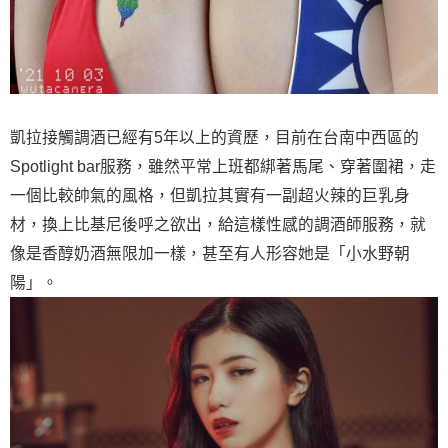
凱拉接觸調酒已經有5年以上的資歷，目前在台南中西區的
Spotlight bar服務，雖然平常上班都綁著馬尾、穿著圍裙，走
一個比較帥氣的風格，但凱拉其實有一副超火辣的巨乳身
材，換上比基尼後呼之欲出，給這樣性感的調酒師服務，就
像是香醇奶酒無限加一樣，甚至有人形容她是「小水野朝
陽」。