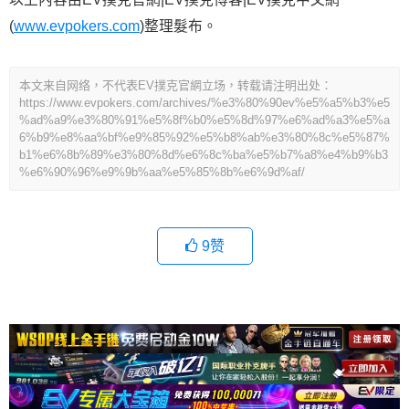
(
www.evpokers.com
)整理髮布。
本文来自网络，不代表EV撲克官網立场，转载请注明出处：
https://www.evpokers.com/archives/%e3%80%90ev%e5%a5%b3%e5
%ad%a9%e3%80%91%e5%8f%b0%e5%8d%97%e6%ad%a3%e5%a
6%b9%e8%aa%bf%e9%85%92%e5%b8%ab%e3%80%8c%e5%87%
b1%e6%8b%89%e3%80%8d%e6%8c%ba%e5%b7%a8%e4%b9%b3
%e6%90%96%e9%9b%aa%e5%85%8b%e6%9d%af/
9
赞