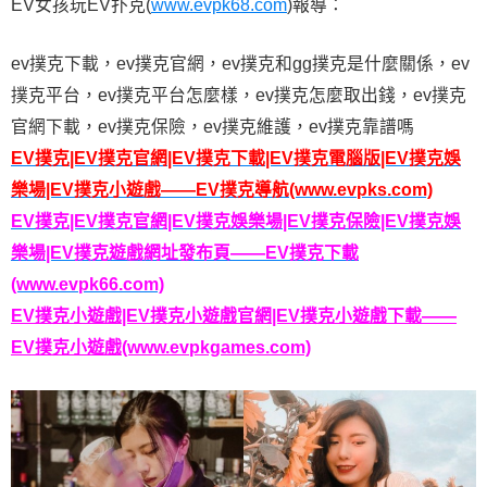
EV女孩玩EV扑克(
www.evpk68.com
)報導：
ev撲克下載，ev撲克官網，ev撲克和gg撲克是什麼關係，ev
撲克平台，ev撲克平台怎麼樣，ev撲克怎麼取出錢，ev撲克
官網下載，ev撲克保險，ev撲克維護，ev撲克靠譜嗎
EV撲克|EV撲克官網|EV撲克下載|EV撲克電腦版|EV撲克娛
樂場|EV撲克小遊戲——EV撲克導航(www.evpks.com)
EV撲克|EV撲克官網|EV撲克娛樂場|EV撲克保險|EV撲克娛
樂場|EV撲克遊戲網址發布頁——EV撲克下載
(www.evpk66.com)
EV撲克小遊戲|EV撲克小遊戲官網|EV撲克小遊戲下載——
EV撲克小遊戲(www.evpkgames.com)