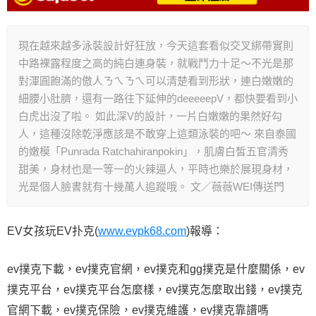
現在越來越多泳裝設計好狂放，今天這套看似交叉綁帶實則
中路裸露程度之高的純白連身裝，就戰鬥力十足～不光是那
對渾圓飽滿的傲人ㄋㄟㄋㄟ可以清楚看到形狀，連白嫩嫩的
細腰小肚臍，還有一路往下延伸的deeeeepV，都快要看到小
白虎出沒了啦。 如此深V的設計，一片白嫩嫩的果然好勾
人，這種沒除乾淨應該是不敢穿上這類泳裝的吧～ 來自泰國
的嫩模「Punrada Ratchahiranpokin」，肌膚白皙五官清秀
甜美，身材也是一等一的火辣逼人，平時也樂於展現身材，
光是個人臉書就有十幾萬人追蹤哦。 文／薇薇WEI傳送門
EV女孩玩EV扑克(
www.evpk68.com
)報導：
ev撲克下載，ev撲克官網，ev撲克和gg撲克是什麼關係，ev
撲克平台，ev撲克平台怎麼樣，ev撲克怎麼取出錢，ev撲克
官網下載，ev撲克保險，ev撲克維護，ev撲克靠譜嗎