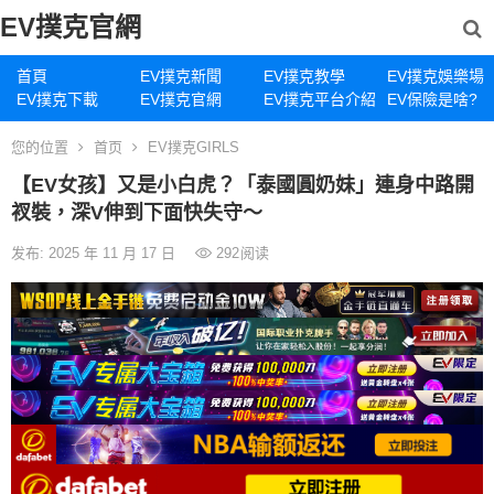
EV撲克官網
首頁
EV撲克新聞
EV撲克教學
EV撲克娛樂場
EV撲克下載
EV撲克官網
EV撲克平台介紹
EV保險是啥?
您的位置
首页
EV撲克GIRLS
【EV女孩】又是小白虎？「泰國圓奶妹」連身中路開
衩裝，深V伸到下面快失守～
发布: 2025 年 11 月 17 日
292
阅读