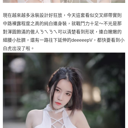
現在越來越多泳裝設計好狂放，今天這套看似交叉綁帶實則
中路裸露程度之高的純白連身裝，就戰鬥力十足～不光是那
對渾圓飽滿的傲人ㄋㄟㄋㄟ可以清楚看到形狀，連白嫩嫩的
細腰小肚臍，還有一路往下延伸的deeeeepV，都快要看到小
白虎出沒了啦。