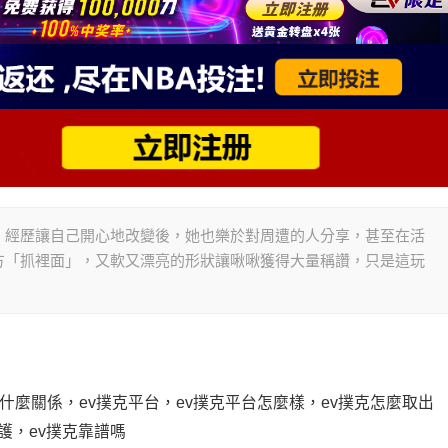
，經歷讓自己開心地改變後，她也樂於對周遭的人分享，甚至在活
方「抓裡面」，又軟又漂亮的形狀讓啾啾獲得大量稱讚，只是這玩
是什麼關係，ev撲克平台，ev撲克平台怎麼樣，ev撲克怎麼取出
護，ev撲克靠譜嗎