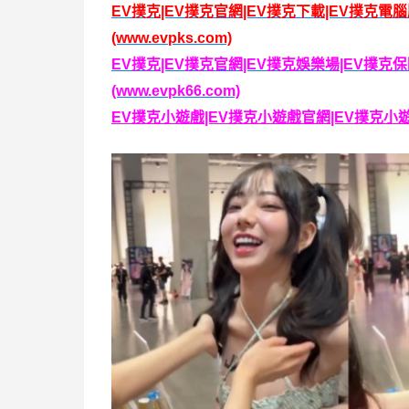
EV撲克|EV撲克官網|EV撲克下載|EV撲克電
(www.evpks.com)
EV撲克|EV撲克官網|EV撲克娛樂場|EV撲
(www.evpk66.com)
EV撲克小遊戲|EV撲克小遊戲官網|EV撲克小遊戲下