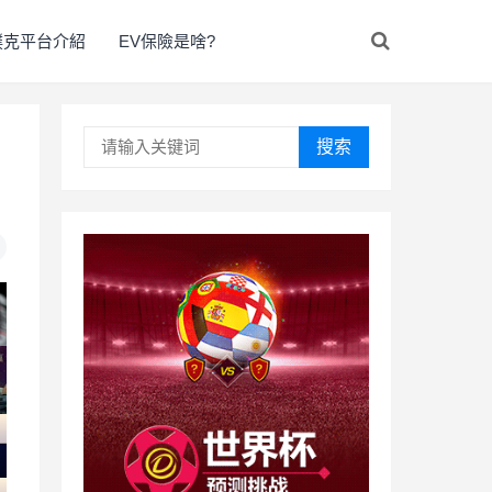
撲克平台介紹
EV保險是啥?
搜索