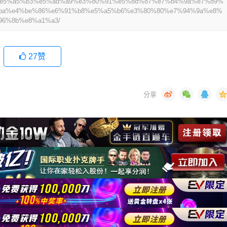
%90ev%e5%a5%b3%e5%ad%a9%e3%80%91%e5%8d%87%e7%b4%9a%e7%89%
ba%e4%be%86%e6%91%b8%e5%a5%b6%e3%80%80%e7%94%9a%e8%
6%8b%e8%a1%a3/
27
赞