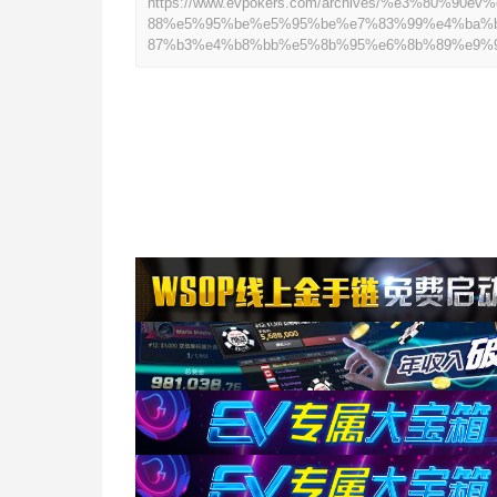
https://www.evpokers.com/archives/%e3%80
88%e5%95%be%e5%95%be%e7%83%99%e4%ba%
87%b3%e4%b8%bb%e5%8b%95%e6%8b%89%e9%9