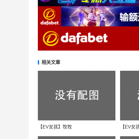
相关文章
【EV女孩】牧牧
【EV女