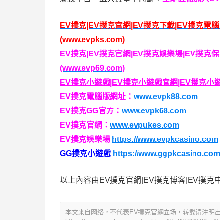
EV撲克|EV撲克官網|EV撲克下載|EV撲克電
(www.evpks.com)
EV撲克|EV撲克官網|EV撲克娛樂場|EV撲
(www.evp69.com)
EV撲克小遊戲|EV撲克小遊戲官網|EV撲克小遊戲下
EV撲克電腦版網址：
www.evpk88.com
EV撲克GG官方：
www.evpk68.com
EV撲克官網：
www.evpukes.com
EV撲克娛樂場
https://www.evpkcasino.com
GG撲克小遊戲
https://www.ggpkcasino.com
以上內容由EV撲克官網|EV撲克博客|EV撲克
本文来自网络，不代表EV撲克官網立场，转载请注明