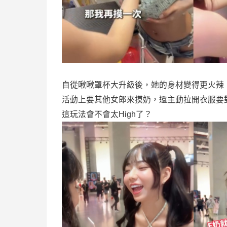
自從啾啾罩杯大升級後，她的身材變得更火辣
活動上要其他女郎來摸奶，還主動拉開衣服要
這玩法會不會太High了？