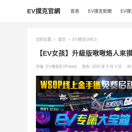
EV撲克官網
首頁
EV撲克新聞
EV
您的位置
首页
EV撲克GIRLS
【EV女孩】升級版啾啾烙人來
作者:
EV撲克(EVPoker)
发布: 2025 年 9 月 3 日