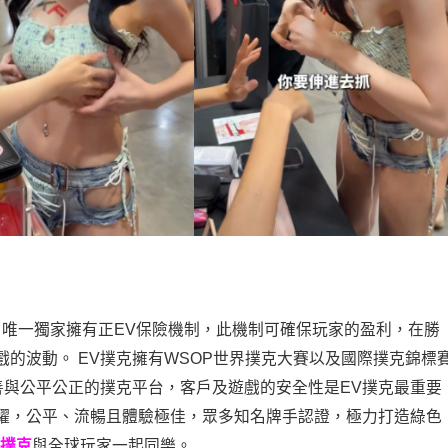
台，唯一獨家擁有正EV保險機制，此機制可確保玩家的盈利，在勝
戲的波動。 EV撲克擁有WSOP世界撲克大賽以及國際撲克錦標
完善與公平公正的撲克平台，客戶及遊戲的安全性是EV撲克最重要
耀，公平、流暢且體驗極佳，眾多知名牌手認證，極力打造綠色
V撲克
與全球玩家一起同樂。