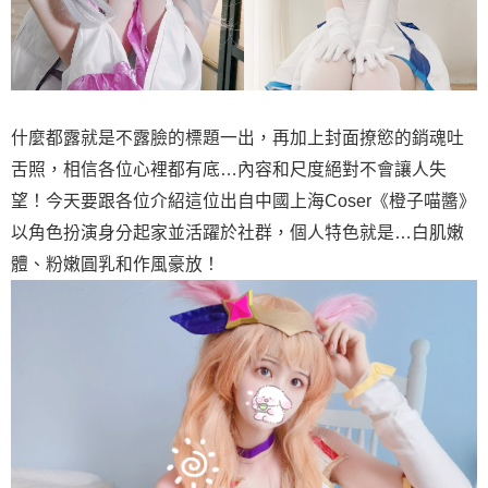
什麼都露就是不露臉的標題一出，再加上封面撩慾的銷魂吐
舌照，相信各位心裡都有底…內容和尺度絕對不會讓人失
望！今天要跟各位介紹這位出自中國上海Coser《橙子喵醬》
以角色扮演身分起家並活躍於社群，個人特色就是…白肌嫩
體、粉嫩圓乳和作風豪放！