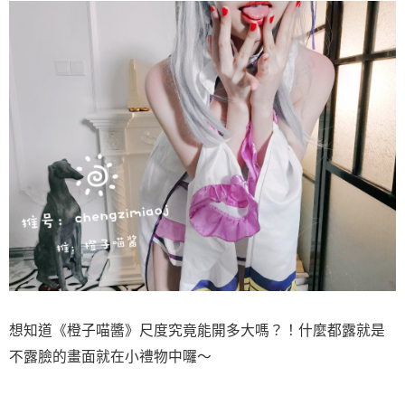
想知道《橙子喵醬》尺度究竟能開多大嗎？！什麼都露就是
不露臉的畫面就在小禮物中囉～