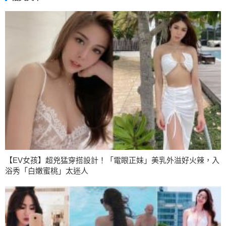
【EV女孩】超兇猛穿搭設計！「電眼正妹」美乳外溢好火辣，入
浴秀「白嫩蜜桃」太迷人