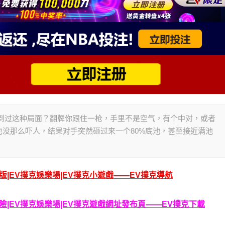
你有没有遇到过这种局面？翻牌你跟住一枪，手里不是空气，有个中对，或者
没那么吓人，结果对手突然砸过来一个80%底池，甚至接近满池
腦版|EV撲克娛樂場|EV撲克小遊戲——EV撲克導航
克保險|EV撲克娛樂場|EV撲克遊戲網址發布頁——EV撲克下載