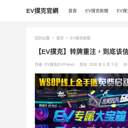
EV撲克官網
首頁
EV撲克新聞
EV
您的位置
首页
EV撲克新聞
【EV撲克】转牌重注，到底该信
作者:
EV撲克(EVPoker)
发布: 2026 年 6 月 3 日