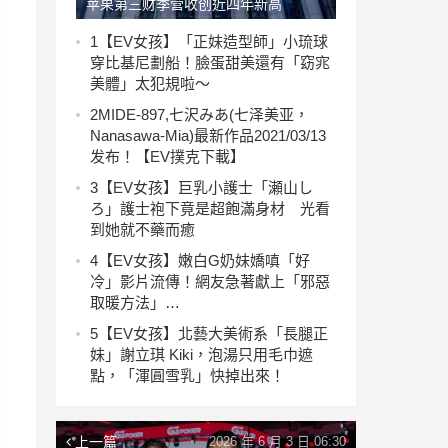
苹果第三财季营收创近四年新高
iPhone累计出货30亿部【EV撲克下
1
【EV女孩】「正妹造型師」小琉球
穿比基尼劃船！臉蛋甜美還有「窈宨
載】
美體」太犯規啦～
2
MIDE-897,七沢みあ(七泽美亚，
Nanasawa-Mia)最新作品2021/03/13
发布！【EV撲克下載】
3
【EV女孩】巨乳小護士「瀬山し
ろ」護士袍下竟是超飽滿身材 光看
到她就不藥而癒
4
【EV女孩】嫩白G奶妹嬌嗔「好
冷」影片流傳！網友急著獻上「邪惡
取暖方法」…
5
【EV女孩】北藝大美術系「長腿正
妹」謝立琪 Kiki，泡湯只用毛巾遮
點，「渾圓雪乳」快掉出來！
上一篇
2026 年 6 月 3 日 06:30