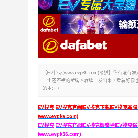
【EV扑克(www.evp86.com)报道】
一个还不错的听牌。转牌一发出来，看着好像也
的重注。
EV撲克|EV撲克官網|EV撲克下載|EV撲克電
(www.evpks.com)
EV撲克|EV撲克官網|EV撲克娛樂場|EV撲
(www.evpk66.com)