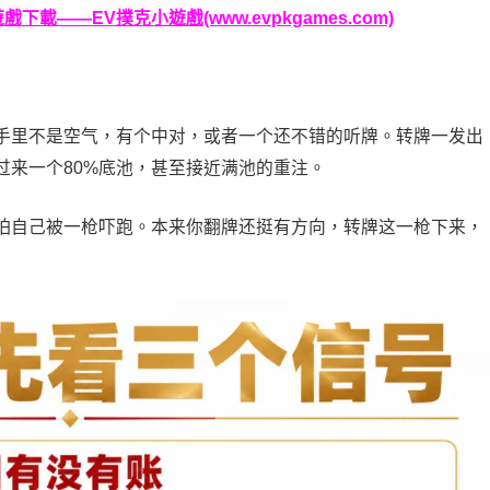
載——EV撲克小遊戲(www.evpkgames.com)
手里不是空气，有个中对，或者一个还不错的听牌。转牌一发出
过来一个80%底池，甚至接近满池的重注。
怕自己被一枪吓跑。本来你翻牌还挺有方向，转牌这一枪下来，