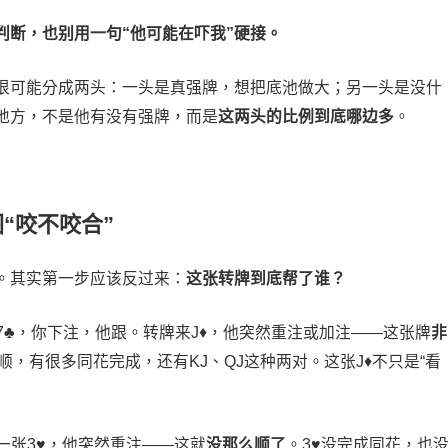
判断，也别用一句“他可能在吓我”硬接。
很可能分成两头：一头是真强牌，想把底池做大；另一头是没什
地方，不是他有没有强牌，而是
这两头的比例到底哪边多
。
“咬不咬合”
。其实第一步应该反过来：
这张转牌到底帮了谁？
7
♣
，你下注，他跟。转牌来J
♦
，他突然重注或加注——这张牌
非
顺，有很多同花完成，还有KJ、QJ这种两对。这张J♦不只是“看
来一张3♥，他突然重注——这就
没那么顺了
。3♥没完成同花，也