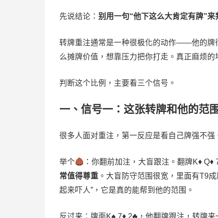
先说结论：
别用一句“他下这么大肯定有牌”来
转牌重注通常是一种很极化的动作——他的牌
么摊牌价值，想靠压力把你打走。真正麻烦的
判断这个比例，主要看三个信号。
一、信号一：这张转牌和他的范围
很多人面对重注，第一反应是看自己牌强不强
举个
：你翻前加注，大盲跟注。翻牌K
♦
Q
♦
常值得尊重
。大盲防守范围很宽，里面有T9成
起来吓人”，它是真的能帮到他的范围。
反过来：牌面K♠ 7♦ 2♣，他翻牌跟注，转牌