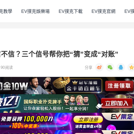
撲克教學
EV撲克娛樂場
EV撲克下載
EV撲克官網
EV
不信？三个信号帮你把“猜”变成“对账”
90
阅读